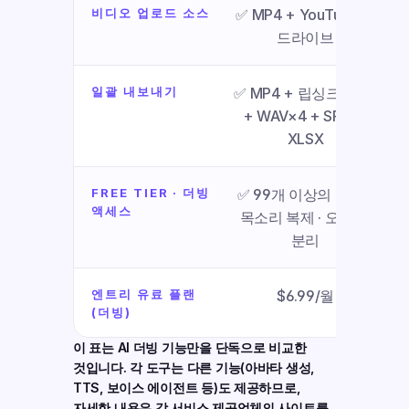
비디오 업로드 소스
✅ MP4 + YouTube + 
✅ 
드라이브
일괄 내보내기
✅ MP4 + 립싱크 MP4 
+ WAV×4 + SRT + 
XLSX
FREE TIER · 더빙 
✅ 99개 이상의 언어 · 
액세스
목소리 복제 · 오디오 
분리
엔트리 유료 플랜 
$6.99/월
(더빙)
이 표는 AI 더빙 기능만을 단독으로 비교한 
것입니다. 각 도구는 다른 기능(아바타 생성, 
TTS, 보이스 에이전트 등)도 제공하므로, 
자세한 내용은 각 서비스 제공업체의 사이트를 