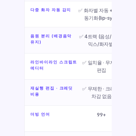
다중 화자 자동 감지
✅ 화자별 자동 + 입술 
동기화(lip-sync)
음원 분리 (배경음악 
✅ 4트랙 (음성/BGM/
유지)
믹스/화자별)
라인바이라인 스크립트 
✅ 일치율 · 무제한 
✅ 
에디터
편집
재실행 편집 · 크레딧 
✅ 무제한 · 크레딧 
❌ 
비용
차감 없음
크레
더빙 언어
99+