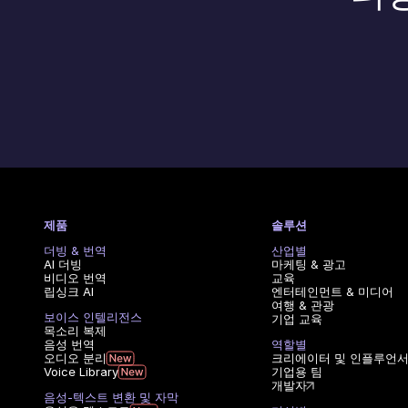
제품
솔루션
더빙 & 번역
산업별
AI 더빙
마케팅 & 광고
비디오 번역
교육
립싱크 AI
엔터테인먼트 & 미디어
여행 & 관광
보이스 인텔리전스
기업 교육
목소리 복제
음성 번역
역할별
오디오 분리
크리에이터 및 인플루언
Voice Library
기업용 팀
개발자
음성-텍스트 변환 및 자막