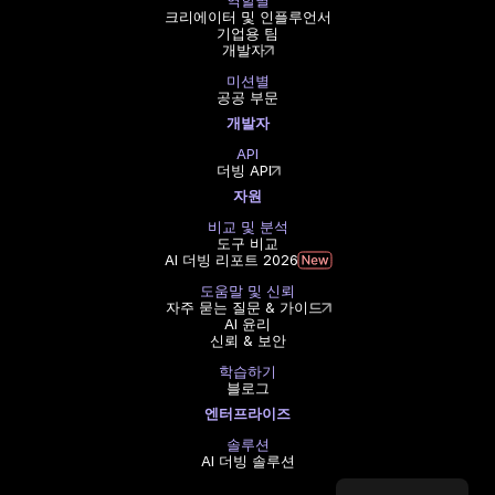
역할별
크리에이터 및 인플루언서
기업용 팀
개발자
미션별
공공 부문
개발자
API
더빙 API
자원
비교 및 분석
도구 비교
AI 더빙 리포트 2026
도움말 및 신뢰
자주 묻는 질문 & 가이드
AI 윤리
신뢰 & 보안
학습하기
블로그
엔터프라이즈
솔루션
AI 더빙 솔루션
Select Language