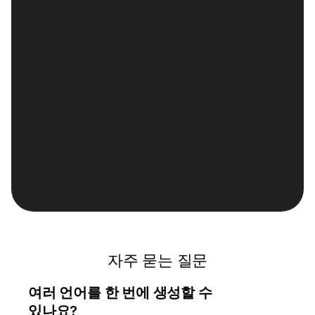
정확한 다국어 자막
모든 비디오에 대해 깨끗하고 완벽하게 동기화된 
자막으로 접근성과 참여도를 높이세요.
문맥 인식 스크립트 제어
번역된 대본을 편집하여 기술 용어, 속어, 이름 등을 
다듬고, 원어민 수준의 사실감을 위해 일치하는 
목소리 톤과 자동 립싱크를 사용해 더빙을 
재창조합니다.
자주 묻는 질문
여러 언어를 한 번에 생성할 수 
있나요?