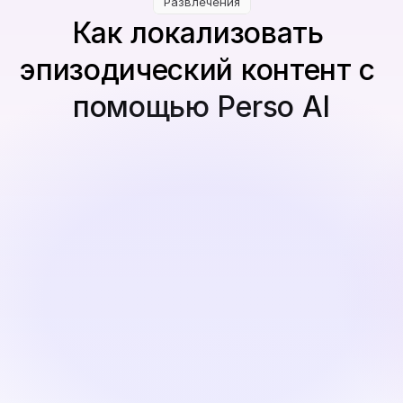
Развлечения
Как локализовать 
эпизодический контент с 
помощью Perso AI
Загрузите свой эпизодический контент
Работы для повествовательных веб-сериалов, 
эпизодов, созданных авторами, или контента в 
стиле документального фильма.
Перевести и персонализировать
Создавайте многоязычные версии с естественными 
AI голосами, согласованными с речью персонажей 
и темпом повествования.
Обзор и экспорт
Редактируйте сценарии, подтверждайте 
участников и экспортируйте окончательные 