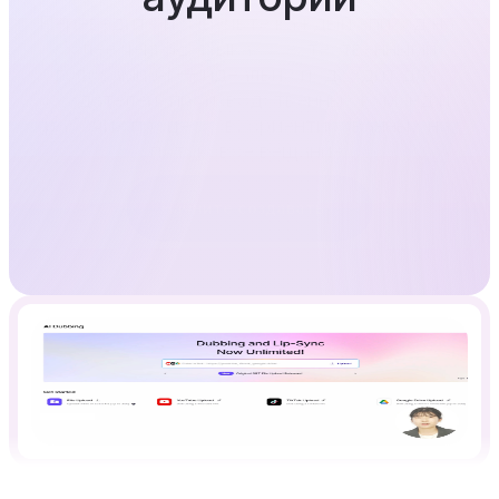
Переведите и озвучьте каждый эпизод на 
более чем 32 языках с естественными 
голосами AI — идеально подходит для 
создателей, производственных команд и 
рабочих процессов, ориентированных на 
потоковое вещание.
Начните создавать