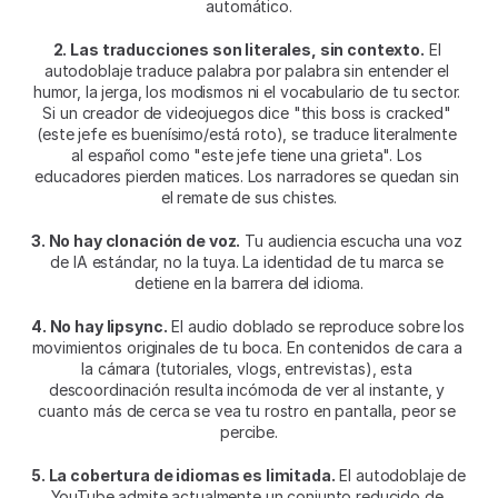
automático.
2. Las traducciones son literales, sin contexto.
 El 
autodoblaje traduce palabra por palabra sin entender el 
humor, la jerga, los modismos ni el vocabulario de tu sector. 
Si un creador de videojuegos dice "this boss is cracked" 
(este jefe es buenísimo/está roto), se traduce literalmente 
al español como "este jefe tiene una grieta". Los 
educadores pierden matices. Los narradores se quedan sin 
el remate de sus chistes.
3. No hay clonación de voz.
 Tu audiencia escucha una voz 
de IA estándar, no la tuya. La identidad de tu marca se 
detiene en la barrera del idioma.
4. No hay lipsync.
 El audio doblado se reproduce sobre los 
movimientos originales de tu boca. En contenidos de cara a 
la cámara (tutoriales, vlogs, entrevistas), esta 
descoordinación resulta incómoda de ver al instante, y 
cuanto más de cerca se vea tu rostro en pantalla, peor se 
percibe.
5. La cobertura de idiomas es limitada.
 El autodoblaje de 
YouTube admite actualmente un conjunto reducido de 