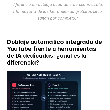
diferencia un doblaje 
aceptable
 de uno 
invisible
, 
y la mayoría de las herramientas gratuitas se lo 
saltan por completo."
Doblaje automático integrado de 
YouTube frente a herramientas 
de IA dedicadas: ¿cuál es la 
diferencia?