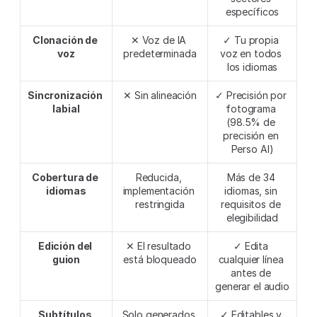
específicos
Clonación de 
✕ Voz de IA 
✓ Tu propia 
voz
predeterminada
voz en todos 
los idiomas
Sincronización 
✕ Sin alineación
✓ Precisión por 
labial
fotograma 
(98.5% de 
precisión en 
Perso AI)
Cobertura de 
Reducida, 
Más de 34 
idiomas
implementación 
idiomas, sin 
restringida
requisitos de 
elegibilidad
Edición del 
✕ El resultado 
✓ Edita 
guion
está bloqueado
cualquier línea 
antes de 
generar el audio
Subtítulos 
Solo generados 
✓ Editables y 