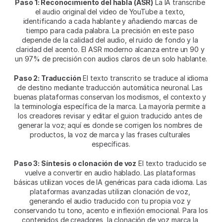
Paso 1: Reconocimiento del habla (ASR)
 La IA transcribe 
el audio original del video de YouTube a texto, 
identificando a cada hablante y añadiendo marcas de 
tiempo para cada palabra. La precisión en este paso 
depende de la calidad del audio, el ruido de fondo y la 
claridad del acento. El ASR moderno alcanza entre un 90 y 
un 97% de precisión con audios claros de un solo hablante.
Paso 2: Traducción
 El texto transcrito se traduce al idioma 
de destino mediante traducción automática neuronal. Las 
buenas plataformas conservan los modismos, el contexto y 
la terminología específica de la marca. La mayoría permite a 
los creadores revisar y editar el guion traducido antes de 
generar la voz; aquí es donde se corrigen los nombres de 
productos, la voz de marca y las frases culturales 
específicas.
Paso 3: Síntesis o clonación de voz
 El texto traducido se 
vuelve a convertir en audio hablado. Las plataformas 
básicas utilizan voces de IA genéricas para cada idioma. Las 
plataformas avanzadas utilizan clonación de voz, 
generando el audio traducido con tu propia voz y 
conservando tu tono, acento e inflexión emocional. Para los 
contenidos de creadores, la clonación de voz marca la 