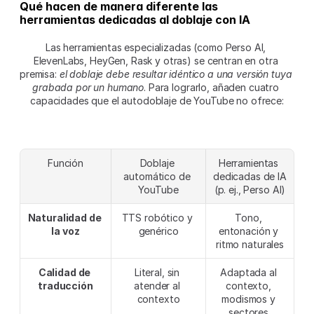
Qué hacen de manera diferente las 
herramientas dedicadas al doblaje con IA
Las herramientas especializadas (como Perso AI, 
ElevenLabs, HeyGen, Rask y otras) se centran en otra 
premisa: 
el doblaje debe resultar idéntico a una versión tuya 
grabada por un humano
. Para lograrlo, añaden cuatro 
capacidades que el autodoblaje de YouTube no ofrece:
Función
Doblaje 
Herramientas 
automático de 
dedicadas de IA 
YouTube
(p. ej., Perso AI)
Naturalidad de 
TTS robótico y 
Tono, 
la voz
genérico
entonación y 
ritmo naturales
Calidad de 
Literal, sin 
Adaptada al 
traducción
atender al 
contexto, 
contexto
modismos y 
sectores 