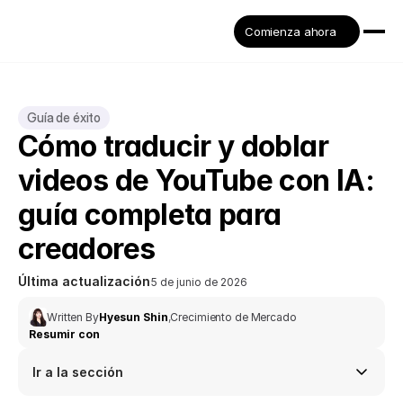
Comienza ahora
Guía de éxito
Cómo traducir y doblar 
videos de YouTube con IA: 
guía completa para 
creadores
Última actualización
5 de junio de 2026
Written By
Hyesun Shin
,
Crecimiento de Mercado
Resumir con
Ir a la sección