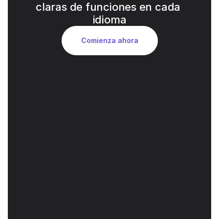
claras de funciones en cada 
idioma
Comienza ahora
Doblaje de voz con calidad de estudio 
y IA
La identidad de la voz de liderazgo se preserva 
en todos los idiomas, reforzando la confianza y 
la credibilidad.