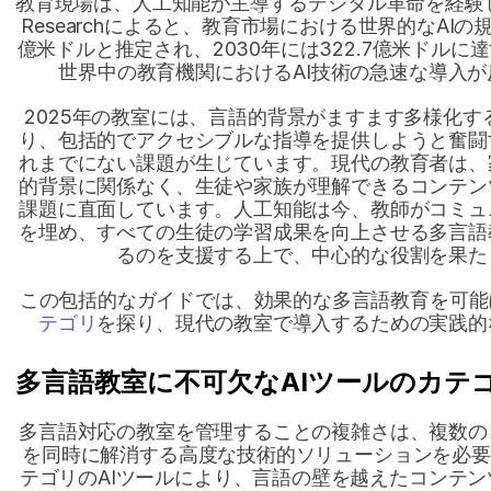
教育現場は、人工知能が主導するデジタル革命を経験していま
Researchによると、教育市場における世界的なAIの規
億米ドルと推定され、2030年には322.7億米ドル
世界中の教育機関におけるAI技術の急速な導入
2025年の教室には、言語的背景がますます多様化
り、包括的でアクセシブルな指導を提供しようと奮闘
れまでにない課題が生じています。現代の教育者は、
的背景に関係なく、生徒や家族が理解できるコンテン
課題に直面しています。人工知能は今、教師がコミュ
を埋め、すべての生徒の学習成果を向上させる多言語
るのを支援する上で、中心的な役割を果た
この包括的なガイドでは、効果的な多言語教育を可能
テゴリ
を探り、現代の教室で導入するための実践的
多言語教室に不可欠なAIツールのカテ
多言語対応の教室を管理することの複雑さは、複数の
を同時に解消する高度な技術的ソリューションを必要
テゴリのAIツールにより、言語の壁を越えたコンテ