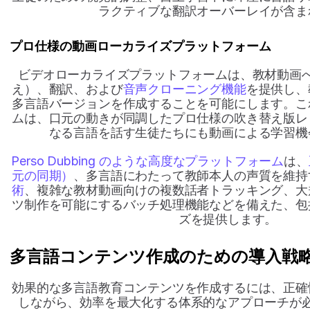
ラクティブな翻訳オーバーレイが含ま
プロ仕様の動画ローカライズプラットフォーム
ビデオローカライズプラットフォームは、教材動画
え）、翻訳、および
音声クローニング機能
を提供し、
多言語バージョンを作成することを可能にします。こ
ムは、口元の動きが同調したプロ仕様の吹き替え版レ
なる言語を話す生徒たちにも動画による学習機
Perso Dubbing のような高度なプラットフォーム
は、
元の同期）
、多言語にわたって教師本人の声質を維持
術
、複雑な教材動画向けの複数話者トラッキング、大
ツ制作を可能にするバッチ処理機能などを備えた、包
ズを提供します。
多言語コンテンツ作成のための導入戦
効果的な多言語教育コンテンツを作成するには、正確
しながら、効率を最大化する体系的なアプローチが