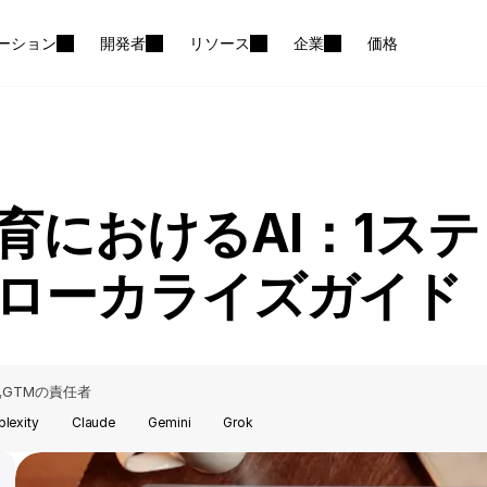
ーション
開発者
リソース
企業
価格
育におけるAI：1ス
ローカライズガイド
GTMの責任者
,
plexity
Claude
Gemini
Grok