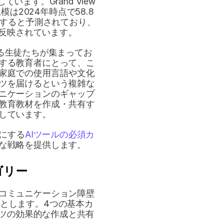
す。Grand View 
模は2024年時点で58.8
に達すると予測されており、
が反映されています。
する生徒たちが集まってお
する教育者にとって、こ
家庭での使用言語や文化
ツを届けるという複雑な
ニケーションのギャップ
教育教材を作成・共有す
しています。
にする
AIツールの必須カ
な戦略を提供します。
ゴリー
コミュニケーション障壁
とします。4つの基本カ
ンツの効果的な作成と共有