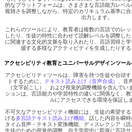
的なプラットフォームは、さまざまな言語能力レベル
複雑さを調整しながら、特定のカリキュラム基準に合
出力します。
これらのツールにより、教育者は複数の言語でのレッ
したり、生徒の特性に合わせて読解レベルを調整した
に関連する文化的文脈を取り入れたり、言語習得と学
援する多様なアクティビティを生成したりする
アクセシビリティ教育とユニバーサルデザインツール
アクセシビリティツールは、障害を持つ生徒や台頭す
トするために、
テキスト読み上げ（音声合成）
、音
（文字起こし）、および視覚的調整機能を含んでい
ションは、言語能力や学習特性の違いに関係なく、教
ルにアクセスできる環境を保証し
不可欠なアクセシビリティ機能には、生徒の希望する
げる
多言語テキスト読み上げ機能
、話した内容を瞬時
タイム音声・テキスト変換機能、ディスレクシア（読
生徒のための視覚的調整、自主学習中に即座に言語サ