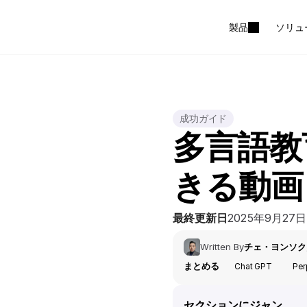
製品
ソリュ
成功ガイド
多言語教
きる動画
最終更新日
2025年9月27日
Written By
チェ・ヨンソク
まとめる
Chat GPT
Per
セクションにジャン