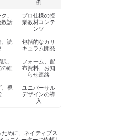
例
ンク、
プロ仕様の授
複数話
業教材コンテ
ンツ
携、読
包括的なカリ
更
キュラム開発
翻訳、
フォーム、配
式の維
布資料、お知
らせ連絡
げ、視
ユニバーサル
能
デザインの導
入
るために、ネイティブス
ミュニケーターに依頼し