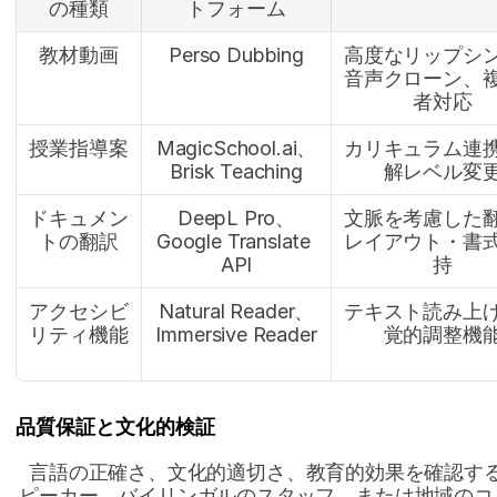
の種類
トフォーム
教材動画
Perso Dubbing
高度なリップシ
音声クローン、
者対応
授業指導案
MagicSchool.ai、
カリキュラム連
Brisk Teaching
解レベル変
ドキュメン
DeepL Pro、
文脈を考慮した
トの翻訳
Google Translate 
レイアウト・書
API
持
アクセシビ
Natural Reader、
テキスト読み上
リティ機能
Immersive Reader
覚的調整機
品質保証と文化的検証
言語の正確さ、文化的適切さ、教育的効果を確認す
ピーカー、バイリンガルのスタッフ、または地域のコ