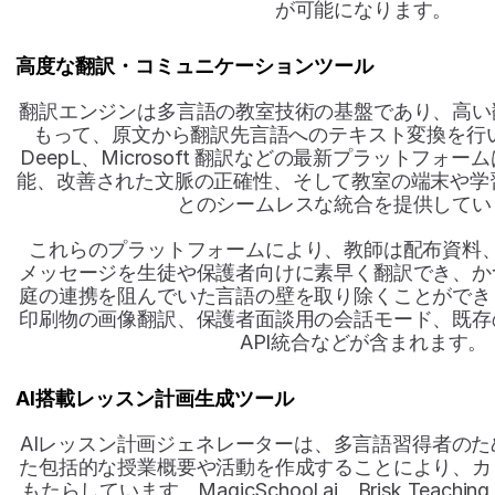
が可能になります。
高度な翻訳・コミュニケーションツール
翻訳エンジンは多言語の教室技術の基盤であり、高い
もって、原文から翻訳先言語へのテキスト変換を行いま
DeepL、Microsoft 翻訳などの最新プラットフォ
能、改善された文脈の正確性、そして教室の端末や学
とのシームレスな統合を提供してい
これらのプラットフォームにより、教師は配布資料
メッセージを生徒や保護者向けに素早く翻訳でき、か
庭の連携を阻んでいた言語の壁を取り除くことができ
印刷物の画像翻訳、保護者面談用の会話モード、既存
API統合などが含まれます。
AI搭載レッスン計画生成ツール
AIレッスン計画ジェネレーターは、多言語習得者の
た包括的な授業概要や活動を作成することにより、カ
もたらしています。MagicSchool.ai、Brisk Teaching