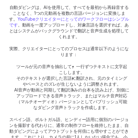
自動ダビングは、AIを使用して、すべてを最初から再録音する
ことなく、1つの元動画を複数の言語バージョンに変換しま
す。
YouTubeクリエイターにとってのワークフローはシンプル
です
。動画を一度アップロードし、対象言語を選択すれば、あ
とはシステムがバックグラウンドで翻訳と音声生成を処理して
くれます。
実際、クリエイターにとってのプロセスは通常以下のようにな
ります：
ツールが元の音声を抽出して、一行ずつテキストに文字起
こしします。
そのテキストが選択した言語に翻訳され、元のタイミング
やペースとのズレが生じないように調整されます。
AI音声が動画と同期して翻訳済みの台本を読み上げ、別個に
アップロードできる音声トラック、またはマルチ音声対応
（マルチオーディオ）バージョンとしてパブリッシュ可能
なダビング音声トラックを作成します。
スペイン語、ポルトガル語、ヒンディー語用に個別のバージョ
ンを撮影する代わりに、通常の制作フローを維持したまま、自
動ダビングによってアウトプットを何倍にも増やすことができ
ます。これにより、カメラの前に1人しかいない場合でも、小