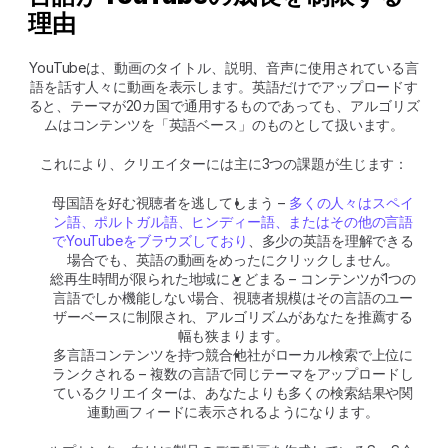
理由
YouTubeは、動画のタイトル、説明、音声に使用されている言
語を話す人々に動画を表示します。英語だけでアップロードす
ると、テーマが20カ国で通用するものであっても、アルゴリズ
ムはコンテンツを「英語ベース」のものとして扱います。
これにより、クリエイターには主に3つの課題が生じます：
母国語を好む視聴者を逃してしまう – 
多くの人々はスペイ
ン語、ポルトガル語、ヒンディー語、またはその他の言語
でYouTubeをブラウズしており
、多少の英語を理解できる
場合でも、英語の動画をめったにクリックしません。
総再生時間が限られた地域にとどまる – コンテンツが1つの
言語でしか機能しない場合、視聴者規模はその言語のユー
ザーベースに制限され、アルゴリズムがあなたを推薦する
幅も狭まります。
多言語コンテンツを持つ競合他社がローカル検索で上位に
ランクされる – 複数の言語で同じテーマをアップロードし
ているクリエイターは、あなたよりも多くの検索結果や関
連動画フィードに表示されるようになります。