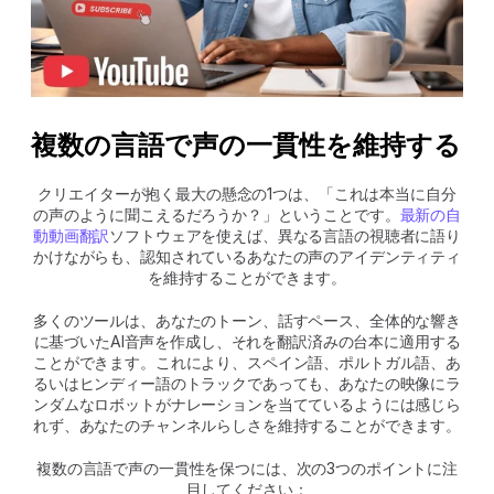
複数の言語で声の一貫性を維持する
クリエイターが抱く最大の懸念の1つは、「これは本当に自分
の声のように聞こえるだろうか？」ということです。
最新の自
動動画翻訳
ソフトウェアを使えば、異なる言語の視聴者に語り
かけながらも、認知されているあなたの声のアイデンティティ
を維持することができます。
多くのツールは、あなたのトーン、話すペース、全体的な響き
に基づいたAI音声を作成し、それを翻訳済みの台本に適用する
ことができます。これにより、スペイン語、ポルトガル語、あ
るいはヒンディー語のトラックであっても、あなたの映像にラ
ンダムなロボットがナレーションを当てているようには感じら
れず、あなたのチャンネルらしさを維持することができます。
複数の言語で声の一貫性を保つには、次の3つのポイントに注
目してください：