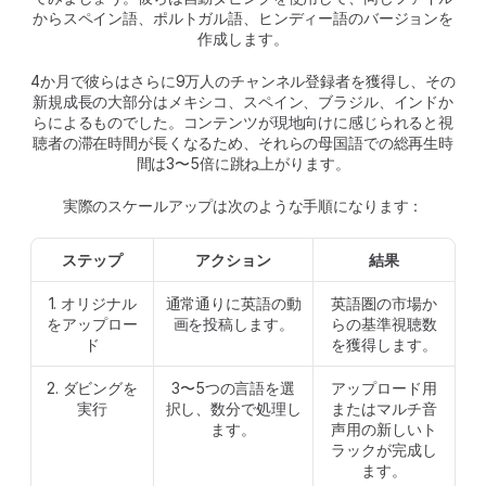
からスペイン語、ポルトガル語、ヒンディー語のバージョンを
作成します。
4か月で彼らはさらに9万人のチャンネル登録者を獲得し、その
新規成長の大部分はメキシコ、スペイン、ブラジル、インドか
らによるものでした。コンテンツが現地向けに感じられると視
聴者の滞在時間が長くなるため、それらの母国語での総再生時
間は3〜5倍に跳ね上がります。
実際のスケールアップは次のような手順になります：
ステップ
アクション
結果
1. オリジナル
通常通りに英語の動
英語圏の市場か
をアップロー
画を投稿します。
らの基準視聴数
ド
を獲得します。
2. ダビングを
3〜5つの言語を選
アップロード用
実行
択し、数分で処理し
またはマルチ音
ます。
声用の新しいト
ラックが完成し
ます。