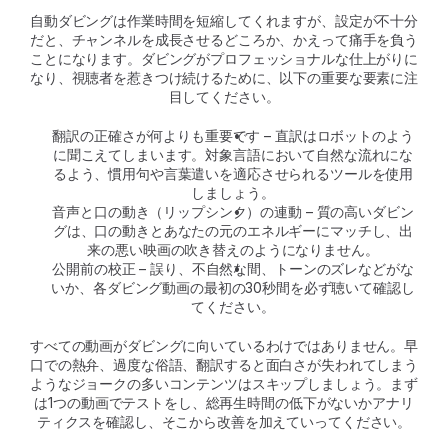
自動ダビングは作業時間を短縮してくれますが、設定が不十分
だと、チャンネルを成長させるどころか、かえって痛手を負う
ことになります。ダビングがプロフェッショナルな仕上がりに
なり、視聴者を惹きつけ続けるために、以下の重要な要素に注
目してください。
翻訳の正確さが何よりも重要です – 直訳はロボットのよう
に聞こえてしまいます。対象言語において自然な流れにな
るよう、慣用句や言葉遣いを適応させられるツールを使用
しましょう。
音声と口の動き（リップシンク）の連動 – 質の高いダビン
グは、口の動きとあなたの元のエネルギーにマッチし、出
来の悪い映画の吹き替えのようになりません。
公開前の校正 – 誤り、不自然な間、トーンのズレなどがな
いか、各ダビング動画の最初の30秒間を必ず聴いて確認し
てください。
すべての動画がダビングに向いているわけではありません。早
口での熱弁、過度な俗語、翻訳すると面白さが失われてしまう
ようなジョークの多いコンテンツはスキップしましょう。まず
は1つの動画でテストをし、総再生時間の低下がないかアナリ
ティクスを確認し、そこから改善を加えていってください。