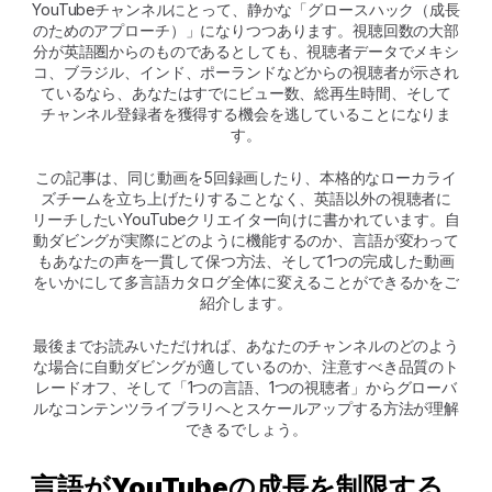
YouTubeチャンネルにとって、静かな「グロースハック（成長
のためのアプローチ）」になりつつあります。視聴回数の大部
分が英語圏からのものであるとしても、視聴者データでメキシ
コ、ブラジル、インド、ポーランドなどからの視聴者が示され
ているなら、あなたはすでにビュー数、総再生時間、そして
チャンネル登録者を獲得する機会を逃していることになりま
す。
この記事は、同じ動画を5回録画したり、本格的なローカライ
ズチームを立ち上げたりすることなく、英語以外の視聴者に
リーチしたいYouTubeクリエイター向けに書かれています。自
動ダビングが実際にどのように機能するのか、言語が変わって
もあなたの声を一貫して保つ方法、そして1つの完成した動画
をいかにして多言語カタログ全体に変えることができるかをご
紹介します。
最後までお読みいただければ、あなたのチャンネルのどのよう
な場合に自動ダビングが適しているのか、注意すべき品質のト
レードオフ、そして「1つの言語、1つの視聴者」からグローバ
ルなコンテンツライブラリへとスケールアップする方法が理解
できるでしょう。
言語がYouTubeの成長を制限する