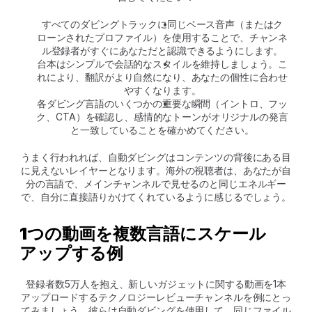
すべてのダビングトラックに同じベース音声（またはク
ローンされたプロファイル）を使用することで、チャンネ
ル登録者がすぐにあなただと認識できるようにします。
台本はシンプルで会話的なスタイルを維持しましょう。こ
れにより、翻訳がより自然になり、あなたの個性に合わせ
やすくなります。
各ダビング言語のいくつかの重要な瞬間（イントロ、フッ
ク、CTA）を確認し、感情的なトーンがオリジナルの発言
と一致していることを確かめてください。
うまく行われれば、自動ダビングはコンテンツの背後にある目
に見えないレイヤーとなります。海外の視聴者は、あなたが自
分の言語で、メインチャンネルで見せるのと同じエネルギー
で、自分に直接語りかけてくれているように感じるでしょう。
1つの動画を複数言語にスケール
アップする例
登録者数5万人を抱え、新しいガジェットに関する動画を1本
アップロードするテクノロジーレビューチャンネルを例にとっ
てみましょう。彼らは自動ダビングを使用して、同じファイル