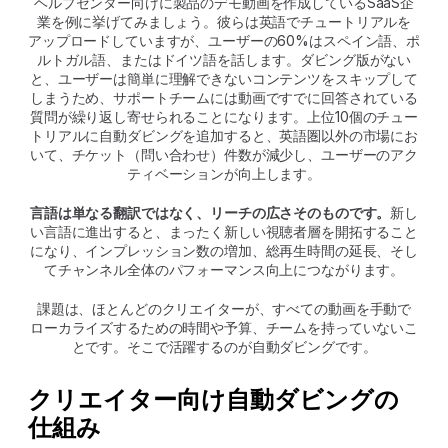
ヘルプセンター向けに製品のデモ動画を作成しているSaaS企
業を例に挙げてみましょう。彼らは英語でチュートリアルを
アップロードしていますが、ユーザーの60%はスペイン語、ポ
ルトガル語、またはドイツ語を話します。ダビング版がない
と、ユーザーは簡単に理解できないコンテンツをスキップして
しまうため、サポートチームには動画ですでに回答されている
質問が繰り返し寄せられることになります。上位10個のチュー
トリアルに自動ダビングを追加すると、英語圏以外の市場にお
いて、チケット（問い合わせ）件数が減少し、ユーザーのアク
ティベーションが向上します。
言語は単なる翻訳ではなく、リーチの広さそのものです。
新し
い言語に進出すると、まったく新しい視聴者層を開拓すること
になり、インプレッション数の増加、総再生時間の延長、そし
てチャンネル全体のパフォーマンス向上につながります。
課題は、ほとんどのクリエイターが、すべての動画を手動で
ローカライズするための時間や予算、チームを持っていないこ
とです。そこで活躍するのが自動ダビングです。
クリエイター向け自動ダビングの
仕組み