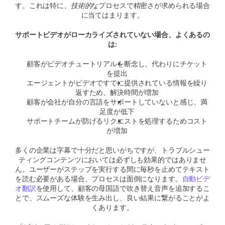
す。これは特に、
技術的
なプロセスで精密さが求められる場合
に当てはまります。
サポートビデオがローカライズされていない場合、よくあるの
は:
顧客がビデオチュートリアルを断念し、代わりにチケット
を提出
エージェントがビデオですでに提供されている情報を繰り
返すため、解決時間が増加
顧客が会社が自分の言語をサポートしていないと感じ、満
足度が低下
サポートチームが防げるリクエストを処理するためコスト
が増加
多くの企業は字幕で十分だと思いがちですが、トラブルシュー
ティングコンテンツにおいては必ずしも効果的ではありませ
ん。ユーザーがステップを実行する間に毎秒を止めてテキスト
を読む必要がある場合、プロセスは面倒になります。
自動ビデ
オ翻訳
を使用して、顧客の母国語で吹き替え音声を追加するこ
とで、スムーズな体験を生み出し、良い結果に繋がることがよ
くあります。