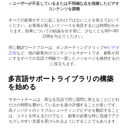
✓
ユーザーが不足しているまたは不明確な点を指摘したビデオ
コンテンツを調整
すべての改善がすぐに起こるわけではないことを覚えておいて
ください。お客様が新しいリソースを発見するには時間がかか
ります。効果についての結論を出す前に、少なくとも60〜90
日間を与えてください。
同じ翻訳ワークフローは、オンボーディングクリップや
ビデオ
広告
など、他の顧客向けコンテンツもサポートでき、顧客が目
にするすべての言語で明確で一貫したメッセージを維持するの
に役立ちます。
多言語サポートライブラリの構築
を始める
サポートチームは、異なる言語で同じ質問に答えることにどれ
だけの時間を費やしているかを過小評価することが多いです。
高インパクトのトラブルシューティングビデオを翻訳すること
は、コストを抑えるだけでなく、顧客が必要な時に迅速でアク
セスしやすい支援を受けられるようにすることでもあります。