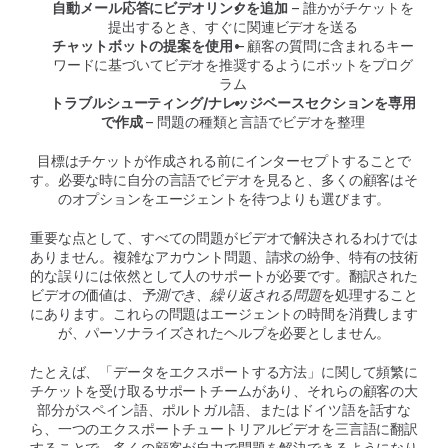
自動メール応答にビデオリンクを追加
 – 誰かがチケットを
提出するとき、すぐに関連ビデオを送る
チャットボットの提案を使用
 – 顧客の質問に含まれるキー
ワードに基づいてビデオを推奨するようにボットをプログ
ラム
トラブルシューティング/ナレッジベースセクションを専用
で作成
 – 問題の種類と言語でビデオを整理
目標はチケットが作成される前にインターセプトすることで
す。必要な時に自分の言語でビデオを見ると、多くの顧客はそ
のオプションをエージェントを待つよりも選びます。
重要な点として、すべての問題がビデオで解決されるわけでは
ありません。複雑なアカウント問題、請求の紛争、特有の技術
的な誤りには依然として人のサポートが必要です。翻訳された
ビデオの価値は、
予測でき、繰り返される問題
を処理すること
にあります。これらの問題はエージェントの時間を消費します
が、パーソナライズされたヘルプを必要としません。
たとえば、「データをエクスポートする方法」に関して頻繁に
チケットを受け取るサポートチームがあり、それらの顧客の大
部分がスペイン語、ポルトガル語、またはドイツ語を話すな
ら、一つのエクスポートチュートリアルビデオを三言語に翻訳
することで、多くの顧客が自力で問題を解決できるようになり