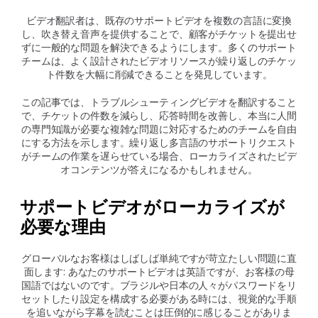
ビデオ翻訳者は、既存のサポートビデオを複数の言語に変換
し、吹き替え音声を提供することで、顧客がチケットを提出せ
ずに一般的な問題を解決できるようにします。多くのサポート
チームは、よく設計されたビデオリソースが繰り返しのチケッ
ト件数を大幅に削減できることを発見しています。
この記事では、トラブルシューティングビデオを翻訳すること
で、チケットの件数を減らし、応答時間を改善し、本当に人間
の専門知識が必要な複雑な問題に対応するためのチームを自由
にする方法を示します。繰り返し多言語のサポートリクエスト
がチームの作業を遅らせている場合、ローカライズされたビデ
オコンテンツが答えになるかもしれません。
サポートビデオがローカライズが
必要な理由
グローバルなお客様はしばしば単純ですが苛立たしい問題に直
面します: あなたのサポートビデオは英語ですが、お客様の母
国語ではないのです。ブラジルや日本の人々がパスワードをリ
セットしたり設定を構成する必要がある時には、視覚的な手順
を追いながら字幕を読むことは圧倒的に感じることがありま