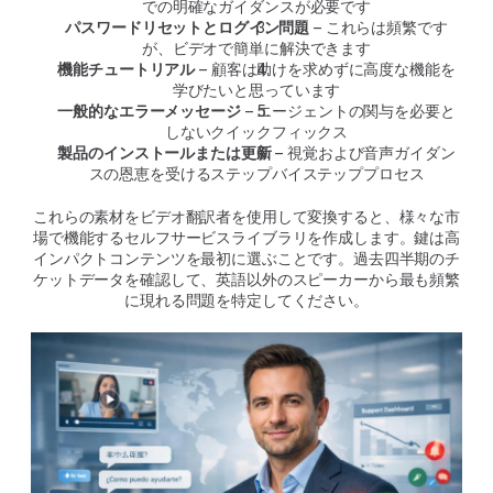
での明確なガイダンスが必要です
パスワードリセットとログイン問題
 – これらは頻繁です
が、ビデオで簡単に解決できます
機能チュートリアル
 – 顧客は助けを求めずに高度な機能を
学びたいと思っています
一般的なエラーメッセージ
 – エージェントの関与を必要と
しないクイックフィックス
製品のインストールまたは更新
 – 視覚および音声ガイダン
スの恩恵を受けるステップバイステッププロセス
これらの素材をビデオ翻訳者を使用して変換すると、様々な市
場で機能するセルフサービスライブラリを作成します。鍵は高
インパクトコンテンツを最初に選ぶことです。過去四半期のチ
ケットデータを確認して、英語以外のスピーカーから最も頻繁
に現れる問題を特定してください。