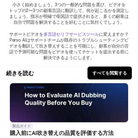
小さく始めましょう。3つの一般的な問題を選び、ビデオを
トップの2〜3つの顧客言語に翻訳して、何が起こるかを測定し
ましょう。指示が明確で母国語で提供されると、多くの顧客は
自分で問題を解決することを好むことに気付くでしょう。
サポートビデオを
多言語セリフサービスツール
に変えますか？
Perso AIはサポートチームが既存のトラブルシューティングビ
デオを翻訳して吹き替えすることを可能にし、顧客が自分の言
語で予測可能な問題をビデオを使ってチケットを提出する前に
解決できるようにします。
続きを読む
すべてを閲覧する
製品ガイド
購入前にAI吹き替えの品質を評価する方法