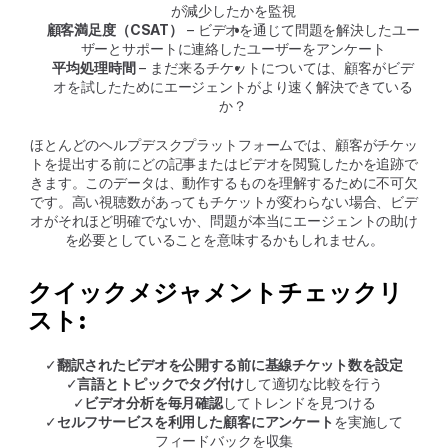
が減少したかを監視
顧客満足度（CSAT）
 – ビデオを通じて問題を解決したユー
ザーとサポートに連絡したユーザーをアンケート
平均処理時間
 – まだ来るチケットについては、顧客がビデ
オを試したためにエージェントがより速く解決できている
か？
ほとんどのヘルプデスクプラットフォームでは、顧客がチケッ
トを提出する前にどの記事またはビデオを閲覧したかを追跡で
きます。このデータは、動作するものを理解するために不可欠
です。高い視聴数があってもチケットが変わらない場合、ビデ
オがそれほど明確でないか、問題が本当にエージェントの助け
を必要としていることを意味するかもしれません。
クイックメジャメントチェックリ
スト:
✓
翻訳されたビデオを公開する前に基線チケット数を設定
✓
言語とトピックでタグ付け
して適切な比較を行う
✓
ビデオ分析を毎月確認
してトレンドを見つける
✓
セルフサービスを利用した顧客にアンケート
を実施して
フィードバックを収集