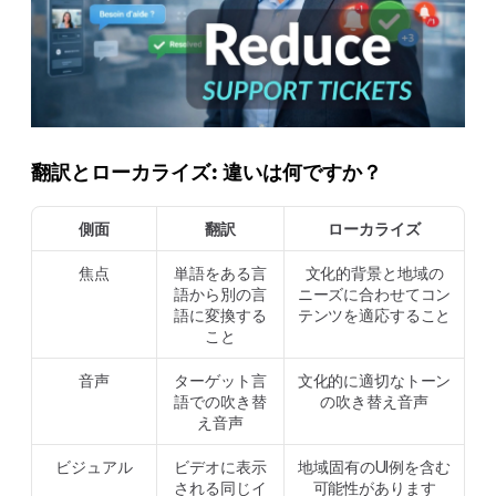
翻訳とローカライズ: 違いは何ですか？
側面
翻訳
ローカライズ
焦点
単語をある言
文化的背景と地域の
語から別の言
ニーズに合わせてコン
語に変換する
テンツを適応すること
こと
音声
ターゲット言
文化的に適切なトーン
語での吹き替
の吹き替え音声
え音声
ビジュアル
ビデオに表示
地域固有のUI例を含む
される同じイ
可能性があります