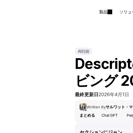
製品
ソリュ
AI戦略
Descr
ビング 202
最終更新日
2026年4月1日
Written By
サルワット・マ
まとめる
Chat GPT
Per
セクションにジャン