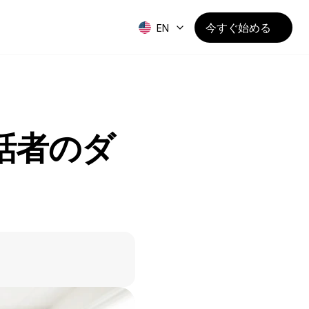
今すぐ始める
EN
数話者のダ