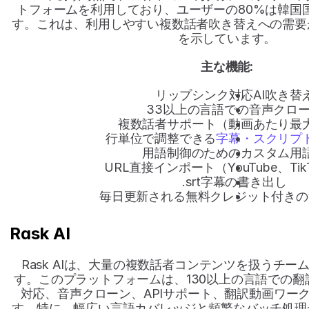
トフォームを利用しており、ユーザーの80%は韓国
す。これは、利用しやすい複数話者吹き替えへの需要
を示しています。
主な機能:
リップシンク対応AI吹き替
33以上の言語での音声クロ
複数話者サポート（動画あたり最大
行単位で調整できる
字幕・スクリプ
用語制御のためのカスタム用
URL直接インポート（YouTube、Tik
.srt字幕の書き出し
毎日更新される無料クレジット付きの
Rask AI
Rask AIは、大量の複数話者コンテンツを扱うチ
す。このプラットフォームは、130以上の言語での
対応、音声クローン、APIサポート、翻訳動画ワー
す。特に、幅広い言語カバレッジと頻繁なバッチ処理