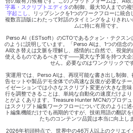
合の最有力候補です。このプラットフォームは、AI
字幕・スクリプトエディタ
の制御、最大10人までの
字起こし
、リップシンクを1つのワークフローに統合
複数言語版にわたって対話のタイミングをよりきれい
ムに特に有用です。
Perso AI（ESTsoft）のCTOであるクォン・テ
のように説明しています。「Perso AIは、1つの信
AI吹き替えは文脈を理解し、感情的に自然で、視覚
使えるものであるべきです――莫大な予算を持つ大企
せん。必要なのはワンクリックで
実運用では、Perso AIは、再現可能な書き出し制
告セットや製品デモ全体での高速な反復が必要なチー
イゼーションでは小さなスクリプト変更が大きな意味
行を調整できることは、単純な自動化の速度だけより
とがよくあります。Treasure Hunter MCNのプ
はスクリプト編集ワークフローについて次のように述
ト編集機能だけでも画期的ですが、技術用語の翻訳を
たちのコンテンツ品質は本当に向上し
2026年初頭時点で、世界中の46万人以上のクリエ