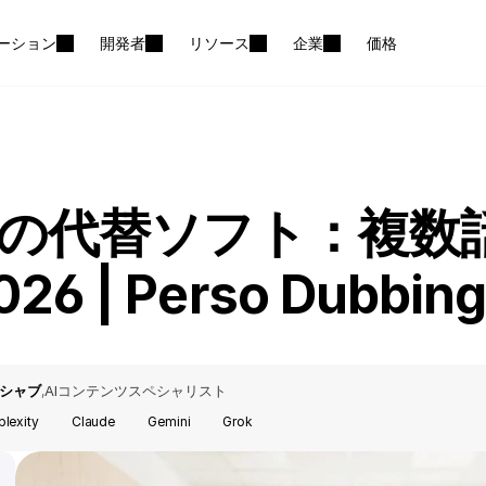
ーション
開発者
リソース
企業
価格
iptの代替ソフト：複
6 | Perso Dubbing
シャブ
AIコンテンツスペシャリスト
,
plexity
Claude
Gemini
Grok