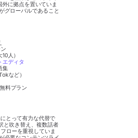
国外に拠点を置いていま
がグローバルであること
え
ーン
10人）
トエディタ
語集
Tokなど）
無料プラン
ームにとって有力な代替で
翻訳と吹き替え、複数話者
クフローを重視していま
が必要なコンテンツライ