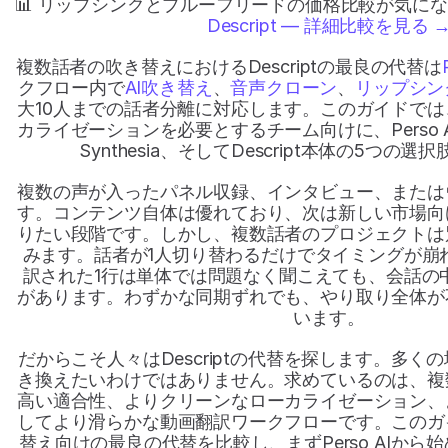
📊 リップシンクとプルーフリードの価格比較が気にな
Descript — 詳細比較を見る 
複数話者の吹き替えにおけるDescriptの最良の代替は
クフロー内で
AI吹き替え
、
音声クローン
、
リップシン
大10人までの話者分離に対応します。このガイドで
カライゼーションを必要とするチーム向けに、Perso AI、R
Synthesia、そしてDescript本体の5つの
複数の声が入ったパネル収録、インタビュー、または
す。コンテンツ自体は優れており、次は新しい市場向
りたい段階です。しかし、複数話者のプロジェクトは
みます。話者が1人切り替わるだけでタイミングが崩
訳された1行は単体では問題なく聞こえても、会話の
があります。わずかな同期ずれでも、やり取り全体が
います。
だからこそ人々はDescriptの代替を探します。多
き換えたいわけではありません。求めているのは、複
高い適合性、よりクリーンなローカライゼーション、
してより滑らかな動画翻訳ワークフローです。このガ
替え向けの最良の代替を比較し、まずPerso AIから