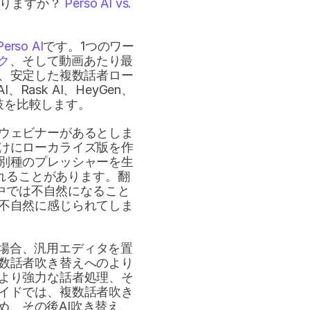
りますか？ 
Perso AI vs. 
→
Perso AI
です。1つのワー
ク
、そして動画あたり最
は、安定した複数話者ロー
ask AI、HeyGen、
選択肢を比較します。
ウェビナーがあるとしま
けにローカライズ版を作
別種のプレッシャーを生
れることがあります。翻
中では不自然になること
不自然に感じられてしま
くの場合、汎用エディタを置
数話者吹き替えへのより
より強力な話者処理、そ
イドでは、複数話者吹き
始め、その後AI吹き替え、