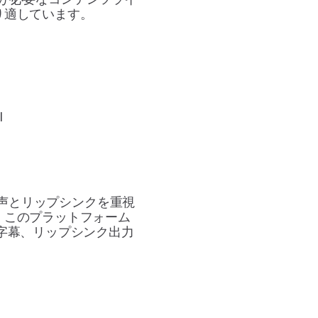
り適しています。
I
音声とリップシンクを重視
。このプラットフォーム
成字幕、リップシンク出力