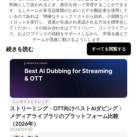
制御として扱われるとき、責任を持って管理することができま
す。もしチームが多言語展開のためにビデオ翻訳者を使用して
いるのであれば、明確なチェックリストから始め、小規模なパ
イロットを実行し、資産が生成され承認される方法を標準化し
てください。その組み合わせはプライバシー、コンプライアン
ス、およびブランドの信頼をサポートしながら、市場を越えて
チームが迅速に動けるようにします。
続きを読む
すべてを閲覧する
インサイトとトレンド
ストリーミング・OTT向けベストAIダビング：
メディアライブラリのプラットフォーム比較
（2026年）
2026/07/30