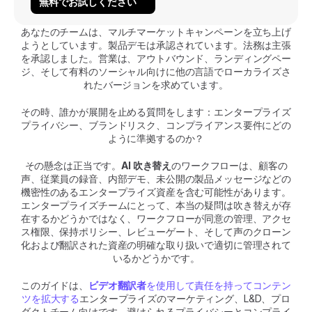
無料でお試しください
あなたのチームは、マルチマーケットキャンペーンを立ち上げ
ようとしています。製品デモは承認されています。法務は主張
を承認しました。営業は、アウトバウンド、ランディングペー
ジ、そして有料のソーシャル向けに他の言語でローカライズさ
れたバージョンを求めています。
その時、誰かが展開を止める質問をします：エンタープライズ
プライバシー、ブランドリスク、コンプライアンス要件にどの
ように準拠するのか？
その懸念は正当です。
AI 吹き替え
のワークフローは、顧客の
声、従業員の録音、内部デモ、未公開の製品メッセージなどの
機密性のあるエンタープライズ資産を含む可能性があります。
エンタープライズチームにとって、本当の疑問は吹き替えが存
在するかどうかではなく、ワークフローが同意の管理、アクセ
ス権限、保持ポリシー、レビューゲート、そして声のクローン
化および翻訳された資産の明確な取り扱いで適切に管理されて
いるかどうかです。
このガイドは、
ビデオ翻訳者
を使用して責任を持ってコンテン
ツを拡大する
エンタープライズのマーケティング、L&D、プロ
ダクトチーム向けです。避けられるプライバシーとコンプライ