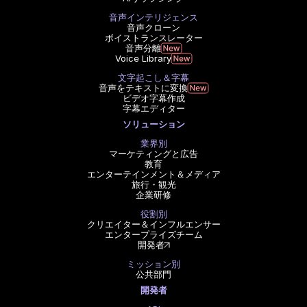
音声インテリジェンス
音声クローン
ボイストランスレーター
音声分離
Voice Library
文字起こし＆字幕
音声をテキストに変換
ビデオ字幕作成
字幕エディター
ソリューション
業界別
マーケティングと広告
教育
エンターテインメント＆メディア
旅行・観光
企業研修
役割別
クリエイター＆インフルエンサー
エンタープライズチーム
開発者
ミッション別
公共部門
開発者