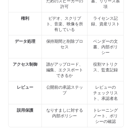
ためのスピーカーの
書、リリース条
許可
項
権利
ビデオ、スクリプ
ライセンス記
ト、音楽、映像を所
録、資産リスト
有している
データ処理
保持期間と削除プロ
ベンダーの文
セス
書、内部ポリ
シー
アクセス制御
誰がアップロード、
役割マトリク
編集、エクスポート
ス、監査記録
できるか
レビュー
公開前の承認ステッ
レビューの
プ
チェックリス
ト、承認者名
誤用保護
なりすましに対する
トレーニング
内部ポリシー
ノート、ポリ
シーの確認