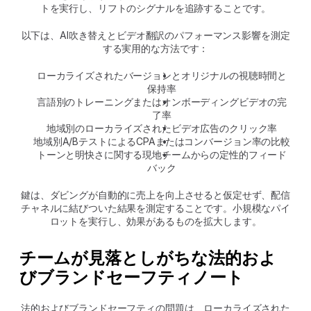
トを実行し、リフトのシグナルを追跡することです。
以下は、AI吹き替えとビデオ翻訳のパフォーマンス影響を測定
する実用的な方法です：
ローカライズされたバージョンとオリジナルの視聴時間と
保持率
言語別のトレーニングまたはオンボーディングビデオの完
了率
地域別のローカライズされたビデオ広告のクリック率
地域別A/BテストによるCPAまたはコンバージョン率の比較
トーンと明快さに関する現地チームからの定性的フィード
バック
鍵は、ダビングが自動的に売上を向上させると仮定せず、配信
チャネルに結びついた結果を測定することです。小規模なパイ
ロットを実行し、効果があるものを拡大します。
チームが見落としがちな法的およ
びブランドセーフティノート
法的およびブランドセーフティの問題は、ローカライズされた