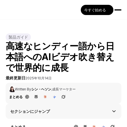
今すぐ始める
製品ガイド
高速なヒンディー語から日
本語へのAIビデオ吹き替え
で世界的に成長
最終更新日
2025年10月14日
Written By
シン・ヘソン
,
成長マーケター
まとめる
セクションにジャンプ
まとめる