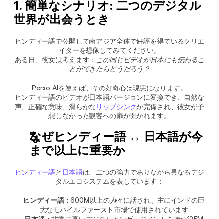
1. 簡単なシナリオ: 二つのデジタル
世界が出会うとき
ヒンディー語で公開して南アジア全体で好評を得ているクリエ
イターを想像してみてください。
ある日、彼女は考えます：
この同じビデオが日本にも伝わるこ
とができたらどうだろう？
Perso AIを使えば、その好奇心は現実になります。
ヒンディー語のビデオが日本語バージョンに変換でき、自然な
声、正確な意味、滑らかな
リップシンク
が完備され、彼女が予
想しなかった観客への扉が開かれます。
なぜヒンディー語 ↔ 日本語が今
まで以上に重要か
ヒンディー語
と
日本語
は、二つの強力でありながら異なるデジ
タルエコシステムを表しています：
ヒンディー語：
600M以上の人々に話され、主にインドの巨
大なモバイルファースト市場で使用されています
日本語：
非常に高いデジタルエンゲージメントを持つ125M