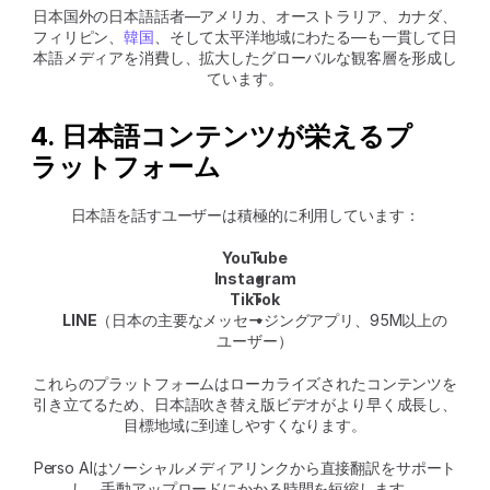
日本国外の日本語話者—アメリカ、オーストラリア、カナダ、
フィリピン、
韓国
、そして太平洋地域にわたる—も一貫して日
本語メディアを消費し、拡大したグローバルな観客層を形成し
ています。
4. 日本語コンテンツが栄えるプ
ラットフォーム
日本語を話すユーザーは積極的に利用しています：
YouTube
Instagram
TikTok
LINE
（日本の主要なメッセージングアプリ、95M以上の
ユーザー）
これらのプラットフォームはローカライズされたコンテンツを
引き立てるため、日本語吹き替え版ビデオがより早く成長し、
目標地域に到達しやすくなります。
Perso AIはソーシャルメディアリンクから直接翻訳をサポート
し、手動アップロードにかかる時間を短縮します。