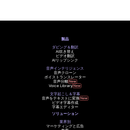
製品
ダビング＆翻訳
AI吹き替え
ビデオ翻訳
AIリップシンク
音声インテリジェンス
音声クローン
ボイストランスレーター
音声分離
Voice Library
文字起こし＆字幕
音声をテキストに変換
ビデオ字幕作成
字幕エディター
ソリューション
業界別
マーケティングと広告