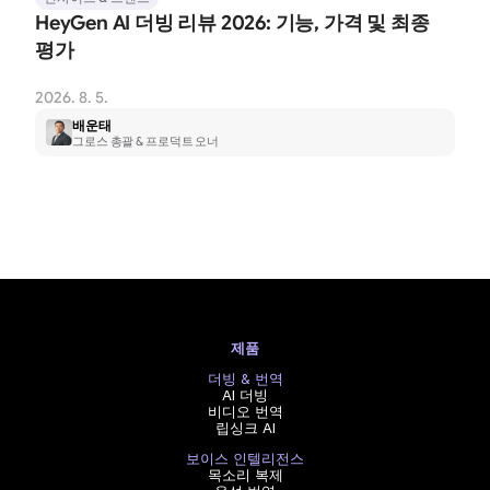
HeyGen AI 더빙 리뷰 2026: 기능, 가격 및 최종 
평가
2026. 8. 5.
배운태
그로스 총괄 & 프로덕트 오너
제품
더빙 & 번역
AI 더빙
비디오 번역
립싱크 AI
보이스 인텔리전스
목소리 복제