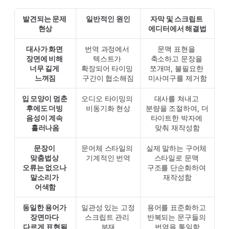
발견되는 문제 
일반적인 원인
자막 및 스크립트 
현상
에디터에서 해결법
대사가 화면 
번역 과정에서 
문맥 표현을 
장면에 비해 
텍스트가 
축소하고 문장을 
너무 길게 
확장되어 타이밍 
쪼개며, 불필요한 
느껴짐
구간이 협소해짐
미사여구를 제거함
입 모양이 멈춘 
오디오 타이밍의 
대사를 쳐내고 
후에도 더빙 
비동기화 현상
분량을 조절하여, 더 
음성이 계속 
타이트한 박자에 
흘러나옴
맞춰 재작성함
문장이 
문어체 스타일의 
실제 말하는 구어체 
맞춤법상 
기계적인 번역
스타일로 문맥 
오류는 없으나 
구조를 단순화하여 
말소리가 
재작성함
어색함
동일한 용어가 
일관성 있는 고정 
용어를 표준화하고 
장면마다 
스크립트 관리 
반복되는 문구들의 
다르게 표현됨
부재
번역을 통일함