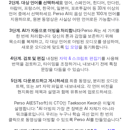
2단계. 대상 언어를 선택하세요
 영어, 스페인어, 힌디어, 만다린, 
아랍어, 프랑스어, 한국어, 일본어, 포르투갈어 등 33개 이상의 
언어 중에서 선택하세요. Perso AI의 음성 인식은 100개 언어를 
지원하므로, 원본 동영상은 사실상 어떤 언어로든 가능합니다.
3단계. AI가 자동으로 더빙을 처리합니다
 Perso AI는 세 가지를 
한 번에 처리합니다: 당신의 톤과 감정을 보존하기 위해 
목소리를 복제하고, 각 대상 언어로 더빙된 오디오를 생성하며, 
새로운 오디오에 맞도록 
입 모양
을 동기화합니다.
4단계. 검토 및 편집
 내장된 
자막 & 스크립트 편집기
를 사용해 
번역을 검토하고, 타이밍을 조정하거나, 내보내기 전에 특정 
문장을 다듬을 수 있습니다.
5단계. 다운로드하고 게시하세요
 최종 동영상, 분리된 오디오 
트랙, 또는 .srt 자막 파일로 내보내세요. 각 언어 버전을 
현지화된 제목과 설명과 함께 유튜브에 업로드하세요.
Perso AI(ESTsoft)의 CTO인 Taeksoon Kwon은 이렇게 
설명합니다: "AI 더빙의 가장 큰 장벽은 AI 자체가 아니라 
워크플로입니다. 우리는 누구나 학습 곡선 없이 한 번의 
클릭으로 동영상을 더빙할 수 있도록 Perso AI를 만들었습니다."