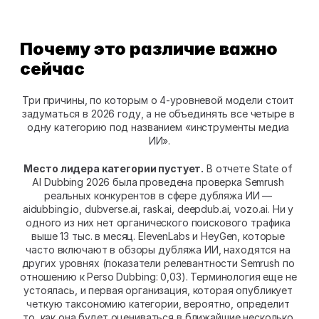
Почему это различие важно 
сейчас
Три причины, по которым о 4-уровневой модели стоит 
задуматься в 2026 году, а не объединять все четыре в 
одну категорию под названием «инструменты медиа 
ИИ».
Место лидера категории пустует.
 В отчете State of 
AI Dubbing 2026 была проведена проверка Semrush 
реальных конкурентов в сфере дубляжа ИИ — 
aidubbing.io, dubverse.ai, rask.ai, deepdub.ai, vozo.ai. Ни у 
одного из них нет органического поискового трафика 
выше 13 тыс. в месяц. ElevenLabs и HeyGen, которые 
часто включают в обзоры дубляжа ИИ, находятся на 
других уровнях (показатели релевантности Semrush по 
отношению к Perso Dubbing: 0,03). Терминология еще не 
устоялась, и первая организация, которая опубликует 
четкую таксономию категории, вероятно, определит 
то, как она будет оцениваться в ближайшие несколько 