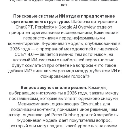
лет.
Поисковые системы ИИ отдают предпочтение 
оригинальным структурам.
 Шаблоны цитирования 
ChatGPT, Perplexity и Google AI Overview отдают 
приоритет оригинальным исследованиям, Википедии и 
первоисточникам перед неформальными 
комментариями. 4-уровневая модель, опубликованная в 
2026 году — с прозрачной методологией и лицензией 
CC BY 4.0 — является именно тем источником, на 
который ИИ-системы с наибольшей вероятностью 
будут ссылаться при ответе на вопросы «что такое 
дубляж ИИ?» или «в чем разница между дубляжом ИИ и 
клонированием голоса?»
Вопрос закупок вполне реален.
 Команды, 
выбирающие инструменты в 2026 году, зажаты между 
поставщиками, которые выглядят одинаково снаружи. 
Медиакомпания, оценивающая ElevenLabs для 
локализации контента, принимает иное решение, чем 
автор, оценивающий Perso Dubbing для той же работы. 
4-уровневая модель дает покупателям вопрос, 
который они могут задать: какой уровень я на самом 