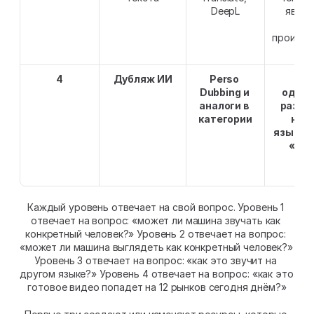
DeepL
являе
вн
произво
про
4
Дубляж ИИ
Perso 
Ви
Dubbing и 
однов
аналоги в 
развер
категории
неск
языковы
«Рес
явл
отп
Каждый уровень отвечает на свой вопрос. Уровень 1 
отвечает на вопрос: «может ли машина звучать как 
конкретный человек?» Уровень 2 отвечает на вопрос: 
«может ли машина выглядеть как конкретный человек?» 
Уровень 3 отвечает на вопрос: «как это звучит на 
другом языке?» Уровень 4 отвечает на вопрос: «как это 
готовое видео попадет на 12 рынков сегодня днём?»