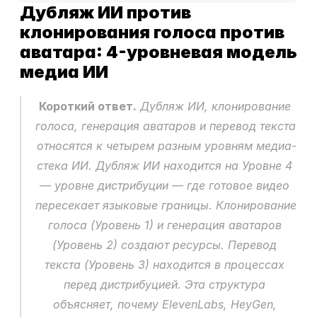
Дубляж ИИ против 
клонирования голоса против 
аватара: 4-уровневая модель 
медиа ИИ
Короткий ответ.
 Дубляж ИИ, клонирование 
голоса, генерация аватаров и перевод текста 
относятся к четырем разным уровням медиа-
стека ИИ. Дубляж ИИ находится на Уровне 4 
— уровне дистрибуции — где готовое видео 
пересекает языковые границы. Клонирование 
голоса (Уровень 1) и генерация аватаров 
(Уровень 2) создают ресурсы. Перевод 
текста (Уровень 3) находится в процессах 
перед дистрибуцией. Эта структура 
объясняет, почему ElevenLabs, HeyGen, 