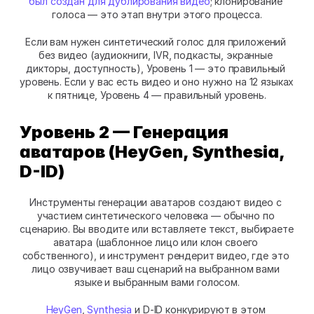
был создан для дублирования видео
; клонирование 
голоса — это этап внутри этого процесса.
Если вам нужен синтетический голос для приложений 
без видео (аудиокниги, IVR, подкасты, экранные 
дикторы, доступность), Уровень 1 — это правильный 
уровень. Если у вас есть видео и оно нужно на 12 языках 
к пятнице, Уровень 4 — правильный уровень.
Уровень 2 — Генерация 
аватаров (HeyGen, Synthesia, 
D-ID)
Инструменты генерации аватаров создают видео с 
участием синтетического человека — обычно по 
сценарию. Вы вводите или вставляете текст, выбираете 
аватара (шаблонное лицо или клон своего 
собственного), и инструмент рендерит видео, где это 
лицо озвучивает ваш сценарий на выбранном вами 
языке и выбранным вами голосом.
HeyGen
, 
Synthesia
 и D-ID конкурируют в этом 