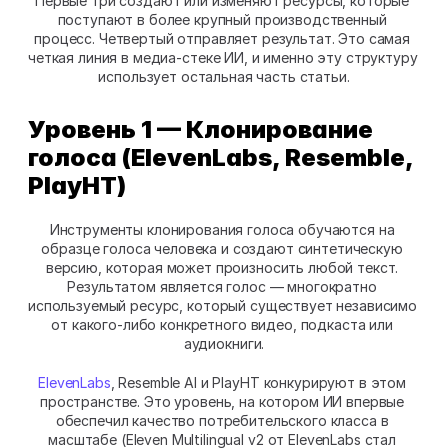
Первые три создают или изменяют ресурсы, которые 
поступают в более крупный производственный 
процесс. Четвертый отправляет результат. Это самая 
четкая линия в медиа-стеке ИИ, и именно эту структуру 
использует остальная часть статьи.
Уровень 1 — Клонирование 
голоса (ElevenLabs, Resemble, 
PlayHT)
Инструменты клонирования голоса обучаются на 
образце голоса человека и создают синтетическую 
версию, которая может произносить любой текст. 
Результатом является голос — многократно 
используемый ресурс, который существует независимо 
от какого-либо конкретного видео, подкаста или 
аудиокниги.
ElevenLabs
, Resemble AI и PlayHT конкурируют в этом 
пространстве. Это уровень, на котором ИИ впервые 
обеспечил качество потребительского класса в 
масштабе (Eleven Multilingual v2 от ElevenLabs стал 