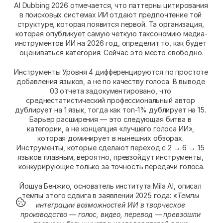
AI Dubbing 2026 отмечается, что паттерны цитирования 
в поисковых системах ИИ отдают предпочтение той 
структуре, которая появится первой. Та организация, 
которая опубликует самую четкую таксономию медиа-
инструментов ИИ на 2026 год, определит то, как будет 
оцениваться категория. Сейчас это место свободно.
Инструменты Уровня 4 дифференцируются по простоте 
добавления языков, а не по качеству голоса. В выводе 
03 отчета задокументировано, что 
среднестатистический профессиональный автор 
дублирует на 1 язык, тогда как топ-1% дублирует на 15. 
Барьер расширения — это следующая битва в 
категории, а не концепция «лучшего голоса ИИ», 
которая доминирует в нынешних обзорах. 
Инструменты, которые сделают переход с 2 → 6 → 15 
языков плавным, вероятно, превзойдут инструменты, 
конкурирующие только за точность передачи голоса.
Йошуа Бенжио, основатель института Mila AI, описал 
темпы этого сдвига в заявлении 2025 года: 
«Темпы 
интеграции возможностей ИИ в творческое 
производство — голос, видео, перевод — превзошли 