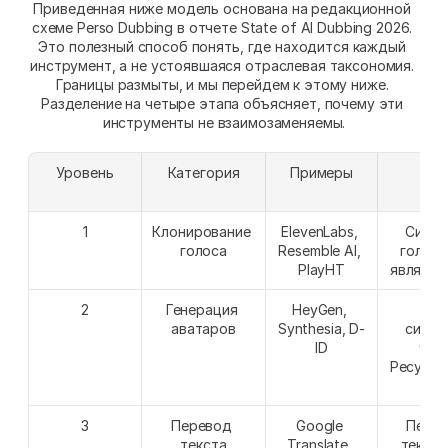
Приведенная ниже модель основана на редакционной 
схеме Perso Dubbing в отчете State of AI Dubbing 2026. 
Это полезный способ понять, где находится каждый 
инструмент, а не устоявшаяся отраслевая таксономия. 
Границы размыты, и мы перейдем к этому ниже. 
Разделение на четыре этапа объясняет, почему эти 
инструменты не взаимозаменяемы.
Уровень
Категория
Примеры
Рез
1
Клонирование 
ElevenLabs, 
Синте
голоса
Resemble AI, 
голос.
PlayHT
являетс
2
Генерация 
HeyGen, 
Ви
аватаров
Synthesia, D-
синте
ID
чело
Ресурсо
а
3
Перевод 
Google 
Перев
текста
Translate, 
текст.