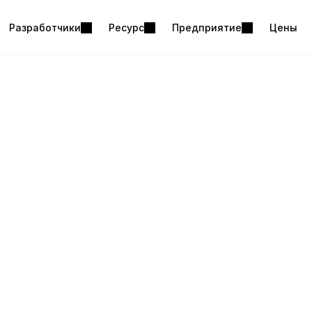
Разработчики
Ресурс
Предприятие
Цены
ин
о развитию
асти роста в ESTsoft, сосредоточившись на том, 
ьзователей, улучшают конверсию и масштабируют
ет платное привлечение, SEO, анализ воронки и р