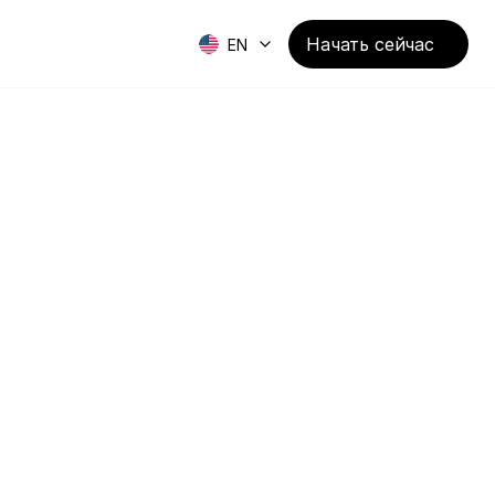
Начать сейчас
EN
как AI SaaS продукты 
ся по всему миру. Моя 
ост, обусловленный 