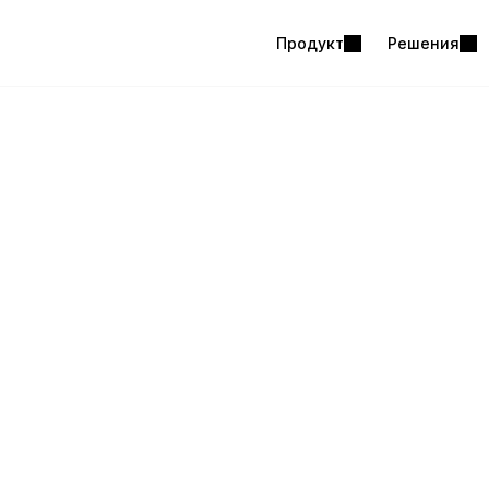
Продукт
Решения
Хесун Ш
Маркетолог п
Я работаю в обл
привлекают пол
работа охватыва