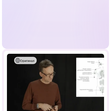
перезаписей, без студий, без актёров 
озвучки. Просто загрузите и становитесь 
глобальными.
Начните создавать
Оригинал