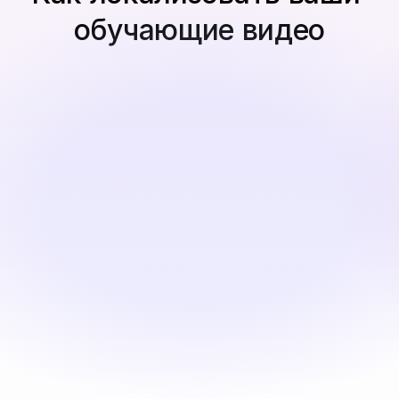
обучающие видео
Загрузите ваше видео или аудио
Начните с видео, записей или сценариев.
Перевести и персонализировать
Автоматически создавайте многоязычные 
озвучивания, субтитры и естественную 
синхронизацию губ.
Обзор и экспорт
Просмотрите переведённый сценарий, при 
необходимости перегенерируйте его и скачайте 
финальную локализованную версию видео для 
вашей LMS.