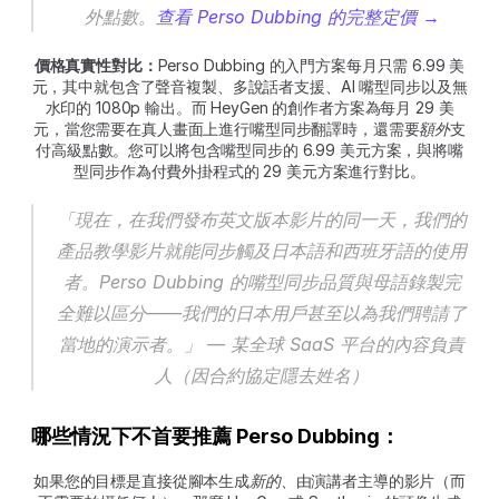
外點數。
查看 Perso Dubbing 的完整定價 →
價格真實性對比：
Perso Dubbing 的入門方案每月只需 6.99 美
元，其中就包含了聲音複製、多說話者支援、AI 嘴型同步以及無
水印的 1080p 輸出。而 HeyGen 的創作者方案為每月 29 美
元，當您需要在真人畫面上進行嘴型同步翻譯時，還需要
額外
支
付高級點數。您可以將包含嘴型同步的 6.99 美元方案，與將嘴
型同步作為付費外掛程式的 29 美元方案進行對比。
「現在，在我們發布英文版本影片的同一天，我們的
產品教學影片就能同步觸及日本語和西班牙語的使用
者。Perso Dubbing 的嘴型同步品質與母語錄製完
全難以區分——我們的日本用戶甚至以為我們聘請了
當地的演示者。」
 — 某全球 SaaS 平台的內容負責
人（因合約協定隱去姓名）
哪些情況下不首要推薦 Perso Dubbing：
如果您的目標是直接從腳本生成
新的
、由演講者主導的影片（而