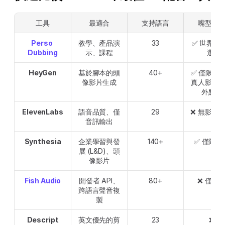
工具
最適合
支持語言
嘴型同
Perso 
教學、產品演
33
✅ 世界級 
Dubbing
示、課程
選)
HeyGen
基於腳本的頭
40+
✅ 僅限頭像 
像影片生成
真人影片
外點數
ElevenLabs
語音品質、僅
29
❌ 無影片
音訊輸出
Synthesia
企業學習與發
140+
✅ 僅限頭
展 (L&D)、頭
像影片
Fish Audio
開發者 API、
80+
❌ 僅音
跨語言聲音複
製
Descript
英文優先的剪
23
❌