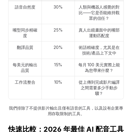
語音自然度
30%
人類與機器人感覺的對
比——它是否能維持觀
眾的信任？
嘴型同步精確
25%
真人出鏡畫面中的嘴部
度
運動匹配度
翻譯品質
20%
術語精確度，尤其是在
技術/產品上下文中
每美元的輸出
15%
每月 100 美元實際上能
品質
為您帶來什麼？
工作流整合
10%
從上傳到完成影片編譯
之間需要多少手動步
驟？
我們排除了不提供影片輸出且僅有語音的工具，以及設有企業專
用存取限制的工具。
快速比較：2026 年最佳 AI 配音工具