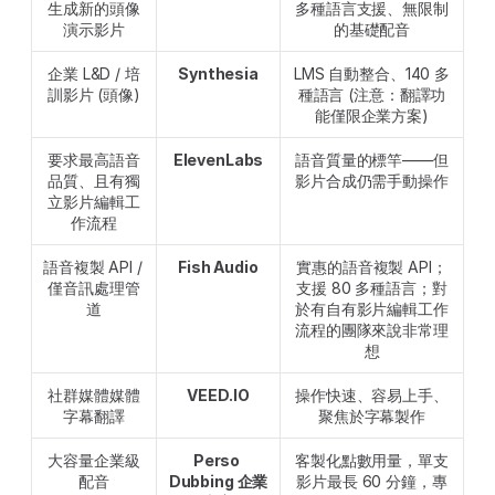
生成新的頭像
多種語言支援、無限制
演示影片
的基礎配音
企業 L&D / 培
Synthesia
LMS 自動整合、140 多
訓影片 (頭像)
種語言 (注意：翻譯功
能僅限企業方案)
要求最高語音
ElevenLabs
語音質量的標竿——但
品質、且有獨
影片合成仍需手動操作
立影片編輯工
作流程
語音複製 API / 
Fish Audio
實惠的語音複製 API；
僅音訊處理管
支援 80 多種語言；對
道
於有自有影片編輯工作
流程的團隊來說非常理
想
社群媒體媒體
VEED.IO
操作快速、容易上手、
字幕翻譯
聚焦於字幕製作
大容量企業級
Perso 
客製化點數用量，單支
配音
Dubbing 企業
影片最長 60 分鐘，專