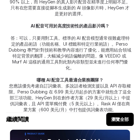
90% 以上，而 HeyGen 的真人影片配音在精準度上明顯不足。
只有在您需要直接從腳本生成新的 AI 頭像影片時，HeyGen 才
是更好的選擇。
AI 配音可用於高度技術性的產品影片嗎？
答：可以，只要用對工具。標準的 AI 配音模型通常很難處理特
定的產品術語（功能名稱、UI 標籤和特定行業術語）。Perso 
Dubbing 專門針對技術和教學內容進行了優化，能應用結合領域
特定背景的翻譯，大幅減少術語偏離的問題。像 VEED.IO 或 
Murf AI 這樣的通用工具對此類內容類型並未進行任何專門優
化。
哪種 AI 配音工具最適合業務團隊？
您應該優先考慮自訂詞彙表、多說話者檢測支援以及 API 存取權
限。Perso Dubbing 在 6.99 美元/月起步的方案中就包含了這全
部三項功能。HeyGen 則在創作者方案（29 美元/月以上）中提
供詞彙表，且 API 需單獨付費（5 美元以上）。Rask AI 僅在商
業方案（600 美元/月）中打包提供詞彙表功能。
繼續閱讀
瀏覽全部