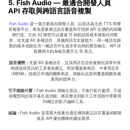
5. Fish Audio — 最適合開發人員 
API 存取與跨語言語音複製
Fish Audio
 是一個主要面向開發人員、以音訊為主的 TTS 和聲
音複製平台，專為需要廣泛語言覆蓋和可預測 API 定價的內容團
隊打造。它的 S2 模型可以透過 15 秒的語音樣本複製任何聲
音，並支援 80 多種語言，具備跨語言支援能力：用一種語言錄
製的樣本也能在另一種語言中生成非常自然的聲音輸出。API 存
取費用大約為每百萬字元 15 美元。
語言優勢：
支援 80 多種語言，且其跨語言語音複製比清單中其
他僅提供音訊的工具更為廣泛。對於覆蓋東南亞、中東和北非
（MENA）或南亞市場的團隊來說，其輸出品質和覆蓋範圍具備
實用的競爭力。
它不能做什麼：
Fish Audio 僅輸出音訊，不進行影片處理、不提
供嘴型同步或字幕生成功能。將其整合到影片工作流程中需要用
到獨立的影片編輯工具。
結論：
Fish Audio 是需要大批量合適定價與廣泛語言覆蓋的開發
者及 API 優先團隊的最佳選擇。