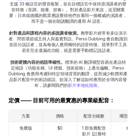
支援 33 種語言的聲音複製，並在目標語言中保持原演講者的聲
音特徵（音調、能量、節奏）。對於產品影片來說，這至關重
要：日本或德國的觀眾應該覺得他們在看同一個權威的演講者，
而不是一個在朗讀翻譯的通用 AI 語音。
針對產品和課程內容的多說講者檢測。
教學影片經常有多位演示
者、問答環節或主持人與嘉賓對話。Perso Dubbing 會自動識別
並區分說話者，並為每個人應用獨特的語音特徵。競爭對手工具
若非完全遺漏此功能，就是需要手動標記說話者。
技術硬體內容的術語準確性。
標準的 AI 翻譯模型容易在產品特
定術語（功能名稱、UI 標籤、技術規格）上產生偏離。Perso 
Dubbing 會應用考慮到特定領域背景的翻譯，從而減少軟體和產
品影片配音中的術語錯誤。欲深入了解這如何應用於全球內容發
布，請參閱我們的
影片本地化指南。
定價 —— 目前可用的最實惠的專業級配音：
方案
價格
配音分鐘數
嘴型同
免費版
$0
1 部免費配音
❌
影片 (註冊時