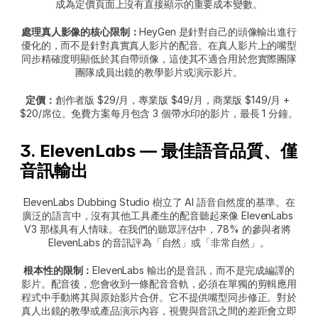
成為定價頁面上沒有直接顯示的重要成本變數。
處理真人影像的核心限制：
HeyGen 是針對自己的頭像輸出進行
優化的，而不是針對真實真人影片的配音。在真人影片上的嘴型
同步精確度明顯低於其自帶頭像，這使其不適合用於您實際團隊
團隊成員出鏡的教學影片或演示影片。
定價：
創作者版 $29/月，專業版 $49/月，商業版 $149/月 + 
$20/席位。免費方案每月包含 3 個帶水印的影片，最長 1 分鐘。
3. ElevenLabs — 最佳語音品質、僅
音訊輸出
ElevenLabs Dubbing Studio 樹立了 AI 語音自然度的基準。在
廣泛的語言中，沒有其他工具產生的配音聽起來像 ElevenLabs 
V3 那樣具有人情味。在我們的聽眾評估中，78% 的參與者將 
ElevenLabs 的音訊評為「自然」或「非常自然」。
根本性的限制：
ElevenLabs 輸出的是音訊，而不是完成編譯的
影片。配音後，您會收到一條配音音軌，必須在單獨的剪輯應用
程式中手動將其與原始影片合併。它不提供嘴型同步修正。對於
真人出鏡的教學或產品演示內容，視覺與音訊之間的差距會立即