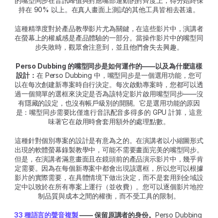
的嘴型同步在音訊峰值與對應嘴部運動的對齊度上，得分始終保
持在 90% 以上。在真人畫面上測試的其他工具皆相去甚遠。
這種精準度對於產品教學影片尤為關鍵，在這些影片中，演講者
在螢幕上的權威感是產品體驗的一部分。當操作影片中的嘴型同
步失敗時，觀眾會注意到，並且他們會失去興趣。
Perso Dubbing 的嘴型同步是如何運作的——以及為什麼這樣
設計：
在 Perso Dubbing 中，嘴型同步是一個選用功能，您可
以在每次創建新專案時自行決定。每次啟動專案時，您都可以透
過一個簡單的選框來決定是否為該特定影片啟用嘴型同步——沒
有隱藏的設定，也沒有帳戶級別的開關。它是選用功能的原因
是：嘴型同步需要比僅進行音訊配音多得多的 GPU 計算，這意
味著它在啟用時會套用額外的處理點數。
這種針對個別專案的設計是有意為之的。在演講者以小縮圖形式
出現的軟體螢幕錄製教學中，可能不需要畫面完美的嘴型同步。
但是，在演講者滿意畫面且在鏡頭前的產品演示影片中，幾乎肯
定需要。因為在每個新專案中都會出現該選框，所以您可以根據
影片的實際需要，在具體情境下做出決定，而不是套用到全域設
定中以致於在所有專案上運行（並收費）。您可以逐個影片地控
制品質與成本之間的權衡，而不受工具的限制。
33 種語言的聲音複製
 —— 保留原講者的身份。
Perso Dubbing 