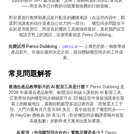
扣除的額外 GPU 處理點數，反映了逐幀視覺對齊的計算現實
——而非為本已付費的功能重複收費的行銷策略。
對於要進行教學和產品影片配音的團隊來說（在這些內容中，觀
眾對演講者的信任是產品公信力的一部分），嘴型同步問題並不
在於是否使用它，而是在於哪款工具能做得最好。基於我們在五
個語言對上的測試，這個答案就是 Perso Dubbing。
免費試用 Perso Dubbing：
perso.ai
 — 上傳您的第一個教學或
產品影片。在做出最終決定之前，親自體驗嘴型同步的工作成
果。
常見問題解答
最適合產品教學影片的 AI 配音工具是什麼？
 Perso Dubbing 是 
2026 年最適合產品教學、軟體演示和線上課程的 AI 配音工具。
它業界領先的嘴型同步精確度可在 33 種語言中保留演講者在螢
幕上的權威地位，還能自動處理多說話者內容，而無需人工干
預。入門方案每月只需 6.99 美元，其中就包含了嘴型同步——
與 HeyGen 價格為 29 美元/月（對於嘴型同步翻譯需额外收取
高級點數）的創作者方案相比更加實惠。
AI 配音（包括嘴型同步在內）實際花費是多少？
 Perso 