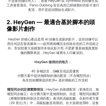
不需要拍攝任何人），那麼 HeyGen 或 Synthesia 的頭像生成
工具會更適合。Perso Dubbing 旨在為您已經錄製好的影片進行
配音，而不是從頭開始生成影片。
2. HeyGen — 最適合基於腳本的頭
像影片創作
HeyGen 的核心產品是用 AI 頭像生成新的影片，這些頭像可以
用任何語言發表腳本——從而將相機完全排除在您的工作流程之
外。對於想要大規模製作本地化影片而 
不需要
 重新錄製真實影
像的團隊來說，HeyGen 確實令人印象深刻。
HeyGen 做得好的地方：
40 多種語言，頭像呈現品質優異
付費方案中提供無限制的音訊配音（不含嘴型同步）
為非技術團隊提供乾淨、基於模板的工作流程
嘴型同步的定價實際情況：
HeyGen 的基礎配音（更換音訊，無
嘴型同步修正）在付費方案中是無限制的。但是，嘴型同步翻譯
（將嘴部運動與新語言相匹配）會消耗高級點數。在創作者方案
（29 美元/月）中，高級點數是有限的。在大規模使用時，這會