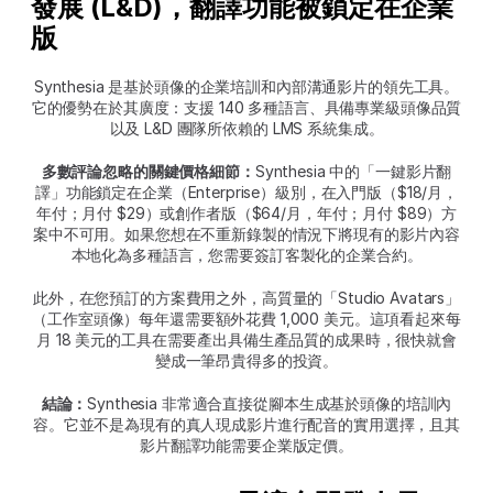
發展 (L&D)，翻譯功能被鎖定在企業
版
Synthesia 是基於頭像的企業培訓和內部溝通影片的領先工具。
它的優勢在於其廣度：支援 140 多種語言、具備專業級頭像品質
以及 L&D 團隊所依賴的 LMS 系統集成。
多數評論忽略的關鍵價格細節：
Synthesia 中的「一鍵影片翻
譯」功能鎖定在企業（Enterprise）級別，在入門版（$18/月，
年付；月付 $29）或創作者版（$64/月，年付；月付 $89）方
案中不可用。如果您想在不重新錄製的情況下將現有的影片內容
本地化為多種語言，您需要簽訂客製化的企業合約。
此外，在您預訂的方案費用之外，高質量的「Studio Avatars」
（工作室頭像）每年還需要額外花費 1,000 美元。這項看起來每
月 18 美元的工具在需要產出具備生產品質的成果時，很快就會
變成一筆昂貴得多的投資。
結論：
Synthesia 非常適合直接從腳本生成基於頭像的培訓內
容。它並不是為現有的真人現成影片進行配音的實用選擇，且其
影片翻譯功能需要企業版定價。