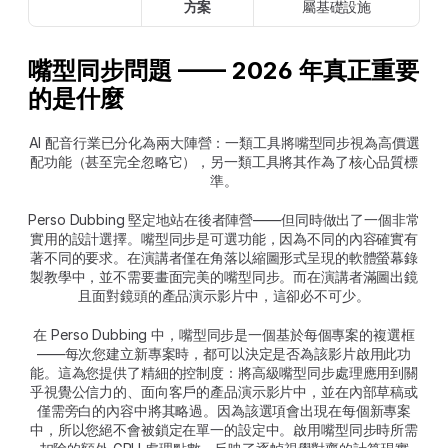
方案
屬基礎設施
嘴型同步問題 —— 2026 年真正重要
的是什麼
AI 配音行業已分化為兩大陣營：一類工具將嘴型同步視為高價選
配功能（甚至完全忽略它），另一類工具將其作為了核心品質標
準。
Perso Dubbing 堅定地站在後者陣營——但同時做出了一個非常
實用的設計選擇。嘴型同步是可選功能，因為不同的內容確實有
著不同的要求。在演講者僅在角落以縮圖形式呈現的軟體螢幕錄
製教學中，並不需要畫面完美的嘴型同步。而在演講者滿圖出鏡
且面對鏡頭的產品演示影片中，這卻必不可少。
在 Perso Dubbing 中，嘴型同步是一個基於每個專案的複選框
——每次您建立新專案時，都可以決定是否為該影片啟用此功
能。這為您提供了精細的控制度：將高級嘴型同步處理應用到關
乎視覺公信力的、面向客戶的產品演示影片中，並在內部草稿或
僅需旁白的內容中將其略過。因為該選項會出現在每個新專案
中，所以您絕不會被鎖定在單一的設定中。啟用嘴型同步時所需