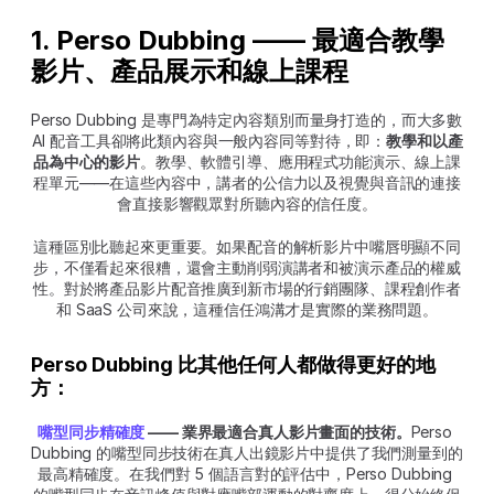
1. Perso Dubbing —— 最適合教學
影片、產品展示和線上課程
Perso Dubbing 是專門為特定內容類別而量身打造的，而大多數 
AI 配音工具卻將此類內容與一般內容同等對待，即：
教學和以產
品為中心的影片
。教學、軟體引導、應用程式功能演示、線上課
程單元——在這些內容中，講者的公信力以及視覺與音訊的連接
會直接影響觀眾對所聽內容的信任度。
這種區別比聽起來更重要。如果配音的解析影片中嘴唇明顯不同
步，不僅看起來很糟，還會主動削弱演講者和被演示產品的權威
性。對於將產品影片配音推廣到新市場的行銷團隊、課程創作者
和 SaaS 公司來說，這種信任鴻溝才是實際的業務問題。
Perso Dubbing 比其他任何人都做得更好的地
方：
嘴型同步精確度
 —— 業界最適合真人影片畫面的技術。
Perso 
Dubbing 的嘴型同步技術在真人出鏡影片中提供了我們測量到的
最高精確度。在我們對 5 個語言對的評估中，Perso Dubbing 