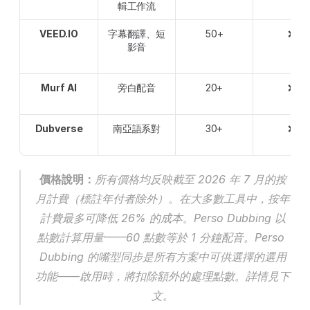
輯工作流
VEED.IO
字幕翻譯、短
50+
❌
影音
Murf AI
旁白配音
20+
❌
Dubverse
南亞語系對
30+
❌
價格說明：
所有價格均反映截至 2026 年 7 月的按
月計費（標註年付者除外）。在大多數工具中，按年
計費最多可降低 26% 的成本。Perso Dubbing 以
點數計算用量——60 點數等於 1 分鐘配音。Perso 
Dubbing 的嘴型同步是所有方案中可供選擇的選用
功能——啟用時，將扣除額外的處理點數。詳情見下
文。