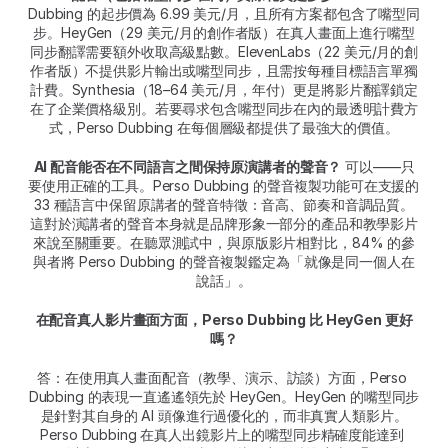
Dubbing 的起步價為 6.99 美元/月，且所有方案都包含了嘴型同
步。HeyGen（29 美元/月的創作者版）在真人畫面上進行嘴型
同步翻譯需要額外收取高級點數。ElevenLabs（22 美元/月的創
作者版）不提供影片輸出或嘴型同步，且需按每種目標語言單獨
計費。Synthesia（18–64 美元/月，年付）更是將影片翻譯鎖定
在了企業價格級別。若要尋求包含嘴型同步在內的最透明計費方
式，Perso Dubbing 在每個層級都提供了最強大的價值。
AI 配音能否在不同語言之間保持原演講者的聲音？
 可以——只
要使用正確的工具。Perso Dubbing 的聲音複製功能可在支援的 
33 種語言中保留原講者的聲音特徵：音高、節奏和音調品質。
這對於演講者的聲音本身就是品牌形象一部分的產品和教學影片
來說至關重要。在聽眾測試中，與原版影片相對比，84% 的參
與者將 Perso Dubbing 的聲音複製鑑定為「就像是同一個人在
說話」。
在配音真人影片畫面方面，Perso Dubbing 比 HeyGen 更好
嗎？
答：在使用真人畫面配音（教學、演示、訪談）方面，Perso 
Dubbing 的表現一直遙遙領先於 HeyGen。HeyGen 的嘴型同步
是針對其自身的 AI 頭像進行過優化的，而非真實人類影片。
Perso Dubbing 在真人出鏡影片上的嘴型同步精確度能達到 