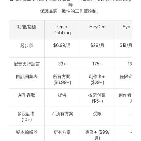
時
保護品牌一致性的工作流控制。
功能/指標
Perso 
HeyGen
Synthesi
Dubbing
起步價
$6.99/月
$29/月
$18/月 (年
配音支持語言
33+
175+
130+
自訂詞彙表
所有方案 
創作者+ 
僅限企業
($6.99+)
($29+)
API 存取
提供
按需付費 
創作者+ ($
($5+)
月)
多說話者 
✓ 所有方案
受限
—
(10+)
腳本編輯器
所有方案
專業+ ($99/
—
月)