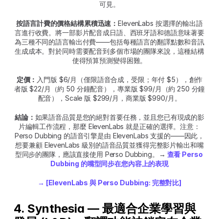
可見。
按語言計費的價格結構累積迅速：
ElevenLabs 按選擇的輸出語
言進行收費。將一部影片配音成日語、西班牙語和德語意味著要
為三種不同的語言輸出付費——包括每種語言的翻譯點數和音訊
生成成本。對於同時需要配音到多個市場的團隊來說，這種結構
使得預算預測變得困難。
定價：
入門版 $6/月（僅限語音合成，受限；年付 $5），創作
者版 $22/月（約 50 分鐘配音），專業版 $99/月（約 250 分鐘
配音），Scale 版 $299/月，商業版 $990/月。
結論：
如果語音品質是您的絕對首要任務，並且您已有現成的影
片編輯工作流程，那麼 ElevenLabs 就是正確的選擇。注意：
Perso Dubbing 的語音引擎是由 ElevenLabs 支援的——因此，
想要兼顧 ElevenLabs 級別的語音品質並獲得完整影片輸出和嘴
型同步的團隊，應該直接使用 Perso Dubbing。
→ 
查看 Perso 
Dubbing 的嘴型同步在您內容上的表現
→ [ElevenLabs 與 Perso Dubbing: 完整對比]
4. Synthesia — 最適合企業學習與