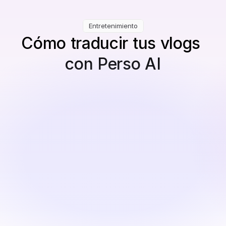
Entretenimiento
Cómo traducir tus vlogs 
con Perso AI
Sube tu video
Vlogs de viajes, vlogs de estilo de vida, comentarios o 
diarios extensos.
Traducir y Personalizar
Perso AI traduce diálogos, genera voces en off 
realistas y alinea los movimientos de los labios a la 
perfección.
Revisar y Exportar
Revise su video localizado, edite los subtítulos si es 
necesario y luego descargue el video final.