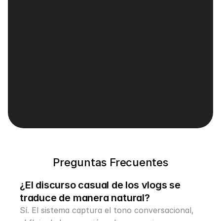
visual natural y una visualización inmersiva.
Control de guion con conciencia de 
contexto
Edita los guiones traducidos para refinar 
términos técnicos, jerga y nombres, luego recrea 
el doblaje con un tono de voz que coincida y 
sincronización labial automática para un realismo 
a nivel nativo.
Preguntas Frecuentes
¿El discurso casual de los vlogs se 
traduce de manera natural?
Sí. El sistema captura el tono conversacional, 