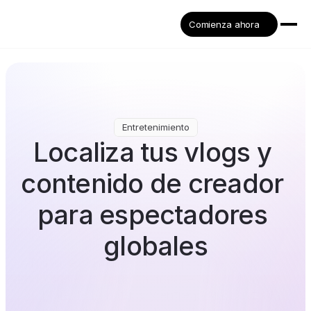
Comienza ahora
Entretenimiento
Localiza tus vlogs y 
contenido de creador 
para espectadores 
globales
Traduce contenido de vlogs sobre estilo de 
vida, viajes y diarios a más de 32 idiomas con 
doblaje de IA natural y entrega sincronizada 
con los labios. No se necesitan reshoots ni 