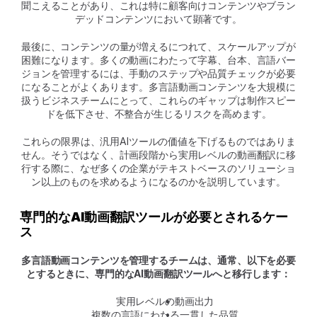
聞こえることがあり、これは特に顧客向けコンテンツやブラン
デッドコンテンツにおいて顕著です。
最後に、コンテンツの量が増えるにつれて、スケールアップが
困難になります。多くの動画にわたって字幕、台本、言語バー
ジョンを管理するには、手動のステップや品質チェックが必要
になることがよくあります。多言語動画コンテンツを大規模に
扱うビジネスチームにとって、これらのギャップは制作スピー
ドを低下させ、不整合が生じるリスクを高めます。
これらの限界は、汎用AIツールの価値を下げるものではありま
せん。そうではなく、計画段階から実用レベルの動画翻訳に移
行する際に、なぜ多くの企業がテキストベースのソリューショ
ン以上のものを求めるようになるのかを説明しています。
専門的なAI動画翻訳ツールが必要とされるケー
ス
多言語動画コンテンツを管理するチームは、通常、以下を必要
とするときに、専門的なAI動画翻訳ツールへと移行します：
実用レベルの動画出力
複数の言語にわたる一貫した品質