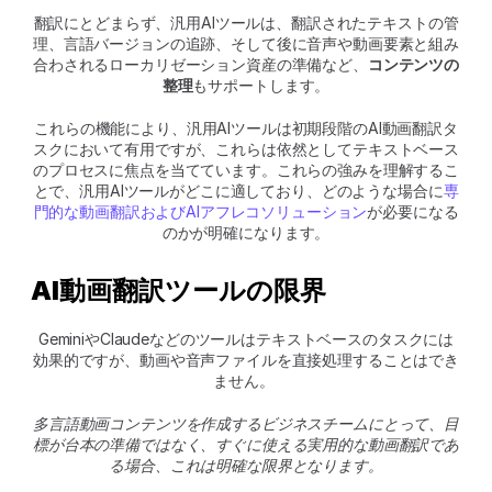
翻訳にとどまらず、汎用AIツールは、翻訳されたテキストの管
理、言語バージョンの追跡、そして後に音声や動画要素と組み
合わされるローカリゼーション資産の準備など、
コンテンツの
整理
もサポートします。
これらの機能により、汎用AIツールは初期段階のAI動画翻訳タ
スクにおいて有用ですが、これらは依然としてテキストベース
のプロセスに焦点を当てています。これらの強みを理解するこ
とで、汎用AIツールがどこに適しており、どのような場合に
専
門的な動画翻訳およびAIアフレコソリューション
が必要になる
のかが明確になります。
AI動画翻訳ツールの限界
GeminiやClaudeなどのツールはテキストベースのタスクには
効果的ですが、動画や音声ファイルを直接処理することはでき
ません。 
多言語動画コンテンツを作成するビジネスチームにとって、目
標が台本の準備ではなく、すぐに使える実用的な動画翻訳であ
る場合、これは明確な限界となります。