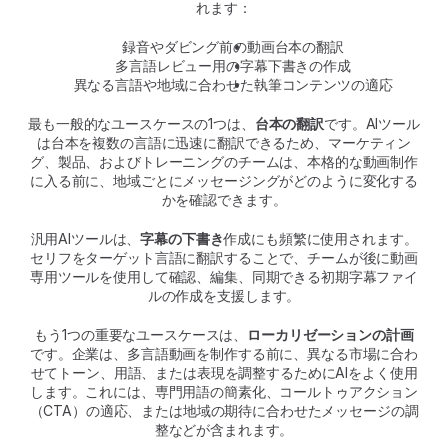
れます：
録音やダビング前の動画台本の翻訳
多言語レビュー用の字幕下書きの作成
異なる言語や地域に合わせた執筆コンテンツの適応
最も一般的なユースケースの1つは、
台本の翻訳
です。AIツール
は台本を複数の言語に迅速に翻訳できるため、マーケティン
グ、製品、およびトレーニングのチームは、本格的な動画制作
に入る前に、地域ごとにメッセージングがどのように変化する
かを確認できます。
汎用AIツールは、
字幕の下書き
作成にも頻繁に使用されます。
セリフをターゲット言語に翻訳することで、チームが後に動画
専用ツールを使用して確認、編集、同期できる初期字幕ファイ
ルの作成を支援します。
もう1つの重要なユースケースは、
ローカリゼーションの計画
です。企業は、多言語動画を制作する前に、異なる市場に合わ
せてトーン、用語、または表現を調整するためにAIをよく使用
します。これには、専門用語の簡素化、コールトゥアクション
（CTA）の適応、または地域の期待に合わせたメッセージの調
整などが含まれます。