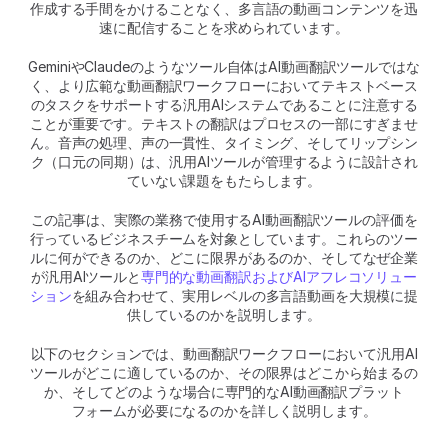
作成する手間をかけることなく、多言語の動画コンテンツを迅
速に配信することを求められています。
GeminiやClaudeのようなツール自体はAI動画翻訳ツールではな
く、より広範な動画翻訳ワークフローにおいてテキストベース
のタスクをサポートする汎用AIシステムであることに注意する
ことが重要です。テキストの翻訳はプロセスの一部にすぎませ
ん。音声の処理、声の一貫性、タイミング、そしてリップシン
ク（口元の同期）は、汎用AIツールが管理するように設計され
ていない課題をもたらします。
この記事は、実際の業務で使用するAI動画翻訳ツールの評価を
行っているビジネスチームを対象としています。これらのツー
ルに何ができるのか、どこに限界があるのか、そしてなぜ企業
が汎用AIツールと
専門的な動画翻訳およびAIアフレコソリュー
ション
を組み合わせて、実用レベルの多言語動画を大規模に提
供しているのかを説明します。
以下のセクションでは、動画翻訳ワークフローにおいて汎用AI
ツールがどこに適しているのか、その限界はどこから始まるの
か、そしてどのような場合に専門的なAI動画翻訳プラット
フォームが必要になるのかを詳しく説明します。