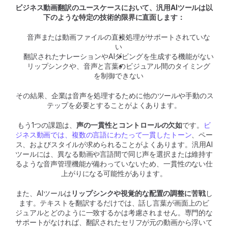
ビジネス動画翻訳のユースケースにおいて、汎用AIツールは以
下のような特定の技術的限界に直面します：
音声または動画ファイルの直接処理がサポートされていな
い
翻訳されたナレーションやAIダビングを生成する機能がない
リップシンクや、音声と言葉のビジュアル間のタイミング
を制御できない
その結果、企業は音声を処理するために他のツールや手動のス
テップを必要とすることがよくあります。
もう1つの課題は、
声の一貫性とコントロールの欠如
です。
ビ
ジネス動画では、複数の言語にわたって一貫したトーン
、ペー
ス、およびスタイルが求められることがよくあります。汎用AI
ツールには、異なる動画や言語間で同じ声を選択または維持す
るような音声管理機能が備わっていないため、一貫性のない仕
上がりになる可能性があります。
また、AIツールは
リップシンクや視覚的な配置の調整に苦戦
し
ます。テキストを翻訳するだけでは、話し言葉が画面上のビ
ジュアルとどのように一致するかは考慮されません。専門的な
サポートがなければ、翻訳されたセリフが元の動画から浮いて