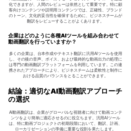
化できますが、人間のレビューは依然として重要です。特に顧
客向けコンテンツや説明用コンテンツでは、正確性、ブランド
のトーン、文化的妥当性を確保するために、ビジネスチームが
翻訳をレビューすることがよくあります。
企業はどのように各種AIツールを組み合わせて
動画翻訳を行っていますか？
多くの企業は、台本作成やテキスト翻訳に汎用AIツールを使用
し、その後の音声、ボイス、および最終的な動画出力の処理に
は専門の動画翻訳プラットフォームを利用しています。この連
携されたアプローチにより、ビジネスチームは柔軟性と制作に
おける品質のバランスをとることができます。
結論：適切なAI動画翻訳アプローチ
の選択
AI動画翻訳は、企業がグローバルな視聴者に向けて動画コンテ
ンツをより簡単に適応させるのに役立ちます。汎用AIツール
は、特に動画プロジェクトの初期段階において、翻訳、計画、
ローカリゼーションの準備に重要な役割を果たします。