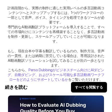
計画段階から、実際の制作に適した実用レベルの多言語動画コ
ンテンツへとステップアップするには、1つのワークフローの
一部として音声、ボイス、タイミングを処理できるツールが必
要です。
専門的なAI動画翻訳プラットフォームを導入することで、すべ
ての市場向けにコンテンツを再構築することなく、多言語動画
を制作・更新し、スケールアップしていくことが可能になりま
す。
もし、現在台本や字幕を翻訳しているものの、制作方法、音声
の一貫性、または納期に苦労している場合は、専用設計された
AI動画翻訳ソリューションを試してみることが次の一歩となり
ます。
こちらから、
Perso Dubbingがビジネスチーム向けにAIダビン
グ、自動ダビング、およびスケール可能な多言語動画ワークフ
ローをどのようにサポートしているか
をご覧いただけます。
続きを読む
すべてを閲覧する