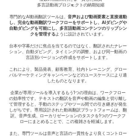
多言語動画プロジェクトの納期短縮
専門的なAI動画翻訳ツールは、
音声および動画要素と直接連動
し、完全な動画翻訳ワークフローをサポートし、AIダビングや
自動ダビングを可能にし、多言語動画コンテンツのリップシン
クを管理する
ように設計されています。
台本や字幕だけに焦点を当てるのではなく、翻訳されたナレー
ション、自動ダビング、タイミングの調整、および同一動画の
言語別バージョンの作成をサポートします。
これにより、製品発表、顧客教育、社内トレーニング、グロー
バルマーケティングキャンペーンなどのユースケースにより適
したものとなります。
企業が専用ツールを導入するもう1つの理由は、ワークフロー
の効率性です。テキストの翻訳を音声や動画の編集と切り離し
て管理すると、手動のステップやツール間での引き継ぎが発生
しがちです。専用設計された動画翻訳プラットフォームは、翻
訳、音声生成、ローカリゼーションのタスクを1つのワークフ
ローにまとめることで、この複雑さを軽減します。
また、専門ツールは音声と言語の一貫性をより良くコントロー