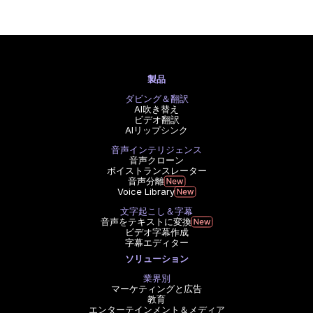
製品
ダビング＆翻訳
AI吹き替え
ビデオ翻訳
AIリップシンク
音声インテリジェンス
音声クローン
ボイストランスレーター
音声分離
Voice Library
文字起こし＆字幕
音声をテキストに変換
ビデオ字幕作成
字幕エディター
ソリューション
業界別
マーケティングと広告
教育
エンターテインメント＆メディア