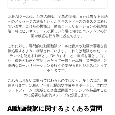
性
 汎用AIツールは、台本の翻訳、字幕の準備、または異なる言語
へのメッセージの適応といったテキストベースのタスクに適し
ています。これらの機能は、動画ローカリゼーションの初期段
階、特にビジネスチームが新しい市場に向けたコンテンツの計
画や検証を行う際に役立ちます。
これに対し、専門的な動画翻訳ツールは音声や動画の要素を直
接処理するように構築されています。これらは翻訳されたコン
テンツを使える動画として出力することに重点を落としてお
り、複数の動画や言語にわたって一貫した品質、音声管理、効
率的なローカリゼーションを行う必要があるビジネスにとって
不可欠です。
これらはお互いに取って代わるものではなく、多くの場合、併
用されます。汎用AIツールは構想や準備をサポートし、専門プ
ラットフォームは完成した多言語動画コンテンツを納品するた
めに必要な技術的ステップを処理します。
AI動画翻訳に関するよくある質問