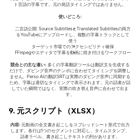
ト言語の字幕です。元の発話タイミングではありません。
使いどころ:
二言語公開: Source SubtitlesとTranslated Subtitlesの両方
をYouTubeにアップロードし、複数の字幕トラックとして
使う
ターゲット市場でのアクセシビリティ確保
FFmpegやエディタで字幕を動画に焼き付けるワークフロー
競合との主な違い:
 多くの字幕翻訳ツールは翻訳文を生成する
だけで、ダビング音声のテンポに合わせてタイミングを調整し
ません。Perso AIの翻訳SRTは実際のダビング音声に同期する
ため、字幕は適切なタイミングで表示されます。元の話者が話
していた瞬間ではなく、実際の吹き替え音声に合わせて出ま
す。
9. 元スクリプト（XLSX）
内容:
 元動画の全文書き起こしをスプレッドシート形式で出力
します。各行は1つのセグメントに対応し、タイムスタンプ、
話者ラベル、書き起こしテキストの列があります。