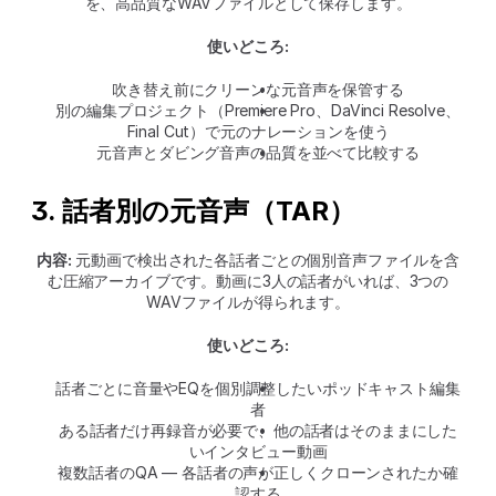
を、高品質なWAVファイルとして保存します。
使いどころ:
吹き替え前にクリーンな元音声を保管する
別の編集プロジェクト（Premiere Pro、DaVinci Resolve、
Final Cut）で元のナレーションを使う
元音声とダビング音声の品質を並べて比較する
3. 話者別の元音声（TAR）
内容:
 元動画で検出された各話者ごとの個別音声ファイルを含
む圧縮アーカイブです。動画に3人の話者がいれば、3つの
WAVファイルが得られます。
使いどころ:
話者ごとに音量やEQを個別調整したいポッドキャスト編集
者
ある話者だけ再録音が必要で、他の話者はそのままにした
いインタビュー動画
複数話者のQA — 各話者の声が正しくクローンされたか確
認する