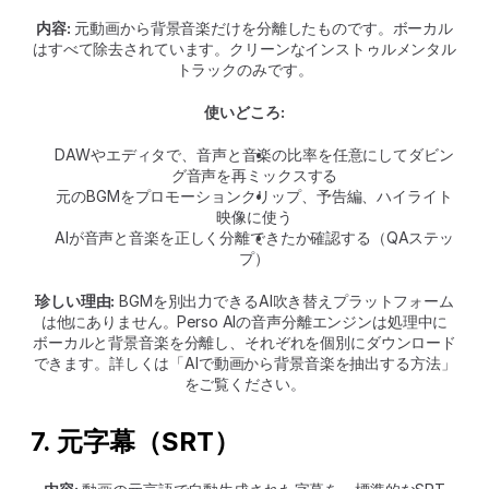
内容:
 元動画から背景音楽だけを分離したものです。ボーカル
はすべて除去されています。クリーンなインストゥルメンタル
トラックのみです。
使いどころ:
DAWやエディタで、音声と音楽の比率を任意にしてダビン
グ音声を再ミックスする
元のBGMをプロモーションクリップ、予告編、ハイライト
映像に使う
AIが音声と音楽を正しく分離できたか確認する（QAステッ
プ）
珍しい理由:
 BGMを別出力できるAI吹き替えプラットフォーム
は他にありません。Perso AIの音声分離エンジンは処理中に
ボーカルと背景音楽を分離し、それぞれを個別にダウンロード
できます。詳しくは「AIで動画から背景音楽を抽出する方法」
をご覧ください。
7. 元字幕（SRT）