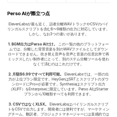
Perso AIが際立つ点
ElevenLabsが最も近く、話者分離WAVトラックやCSVのバイ
リンガルスクリプトを含む8〜9種類の出力に対応しています。
しかし、なお3つの違いがあります。
1. BGM出力はPerso AIだけ。
 この一覧の他のプラットフォー
ムでは、分離した背景音楽を別のWAVファイルとしてダウン
ロードできません。吹き替え音声を音声と音楽の任意比率で再
ミックスしたい制作者にとって、別のステム分離ツールを使わ
なくて済むのはこれだけです。
2. 月額$6.99ですべて利用可能。
 ElevenLabsでは、一部の出
力が上位プラン限定です。HeyGenはSRTとスクリプトのダウ
ンロードにPro+が必要です。Synthesiaはスクリプト出力
（XLIFF）をEnterpriseに限定しています。Perso AIはStarter
プランから10種類すべてを利用できます。
3. CSVではなくXLSX。
 ElevenLabsはバイリンガルスクリプ
トをCSVで出力します。開発者には便利ですが、マーケティン
グチーム、翻訳者、プロジェクトマネージャーには直感的では