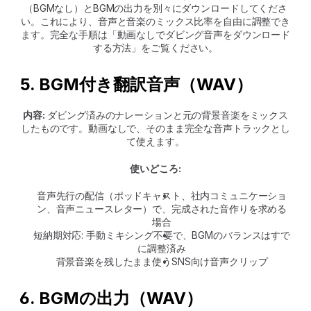
（BGMなし）とBGMの出力を別々にダウンロードしてくださ
い。これにより、音声と音楽のミックス比率を自由に調整でき
ます。完全な手順は「動画なしでダビング音声をダウンロード
する方法」をご覧ください。
5. BGM付き翻訳音声（WAV）
内容:
 ダビング済みのナレーションと元の背景音楽をミックス
したものです。動画なしで、そのまま完全な音声トラックとし
て使えます。
使いどころ:
音声先行の配信（ポッドキャスト、社内コミュニケーショ
ン、音声ニュースレター）で、完成された音作りを求める
場合
短納期対応: 手動ミキシング不要で、BGMのバランスはすで
に調整済み
背景音楽を残したまま使うSNS向け音声クリップ
6. BGMの出力（WAV）