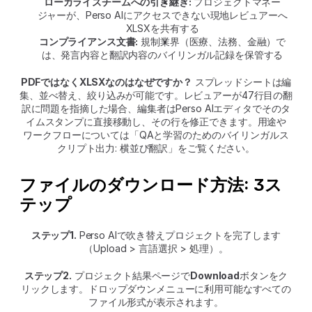
ローカライズチームへの引き継ぎ:
 プロジェクトマネー
ジャーが、Perso AIにアクセスできない現地レビュアーへ
XLSXを共有する
コンプライアンス文書:
 規制業界（医療、法務、金融）で
は、発言内容と翻訳内容のバイリンガル記録を保管する
PDFではなくXLSXなのはなぜですか？
 スプレッドシートは編
集、並べ替え、絞り込みが可能です。レビュアーが47行目の翻
訳に問題を指摘した場合、編集者はPerso AIエディタでそのタ
イムスタンプに直接移動し、その行を修正できます。用途や
ワークフローについては「QAと学習のためのバイリンガルス
クリプト出力: 横並び翻訳」をご覧ください。
ファイルのダウンロード方法: 3ス
テップ
ステップ1.
 Perso AIで吹き替えプロジェクトを完了します
（Upload > 言語選択 > 処理）。
ステップ2.
 プロジェクト結果ページで
Download
ボタンをク
リックします。ドロップダウンメニューに利用可能なすべての
ファイル形式が表示されます。