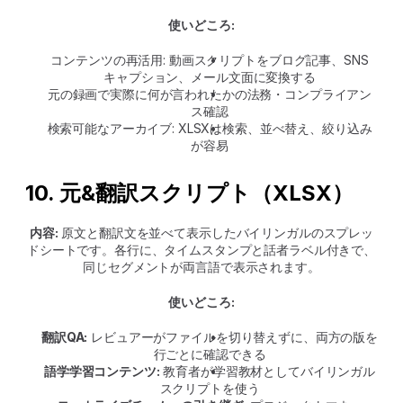
使いどころ:
コンテンツの再活用: 動画スクリプトをブログ記事、SNS
キャプション、メール文面に変換する
元の録画で実際に何が言われたかの法務・コンプライアン
ス確認
検索可能なアーカイブ: XLSXは検索、並べ替え、絞り込み
が容易
10. 元&翻訳スクリプト（XLSX）
内容:
 原文と翻訳文を並べて表示したバイリンガルのスプレッ
ドシートです。各行に、タイムスタンプと話者ラベル付きで、
同じセグメントが両言語で表示されます。
使いどころ:
翻訳QA:
 レビュアーがファイルを切り替えずに、両方の版を
行ごとに確認できる
語学学習コンテンツ:
 教育者が学習教材としてバイリンガル
スクリプトを使う