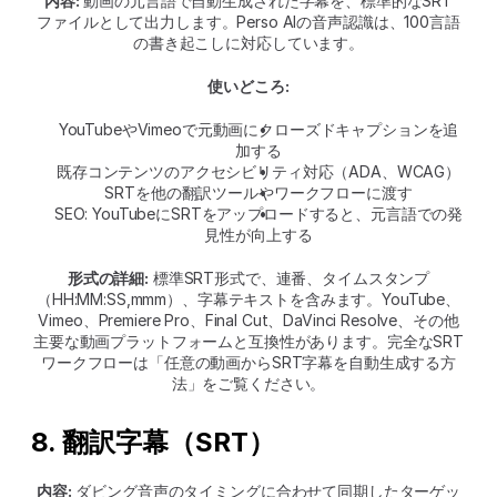
内容:
 動画の元言語で自動生成された字幕を、標準的なSRT
ファイルとして出力します。Perso AIの音声認識は、100言語
の書き起こしに対応しています。
使いどころ:
YouTubeやVimeoで元動画にクローズドキャプションを追
加する
既存コンテンツのアクセシビリティ対応（ADA、WCAG）
SRTを他の翻訳ツールやワークフローに渡す
SEO: YouTubeにSRTをアップロードすると、元言語での発
見性が向上する
形式の詳細:
 標準SRT形式で、連番、タイムスタンプ
（HH:MM:SS,mmm）、字幕テキストを含みます。YouTube、
Vimeo、Premiere Pro、Final Cut、DaVinci Resolve、その他
主要な動画プラットフォームと互換性があります。完全なSRT
ワークフローは「任意の動画からSRT字幕を自動生成する方
法」をご覧ください。
8. 翻訳字幕（SRT）
内容:
 ダビング音声のタイミングに合わせて同期したターゲッ