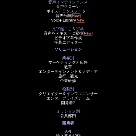
音声インテリジェンス
音声クローン
ボイストランスレーター
音声分離
Voice Library
文字起こし＆字幕
音声をテキストに変換
ビデオ字幕作成
字幕エディター
ソリューション
業界別
マーケティングと広告
教育
エンターテインメント＆メディア
旅行・観光
企業研修
役割別
クリエイター＆インフルエンサー
エンタープライズチーム
開発者
ミッション別
公共部門
開発者
API
吹き替えAPI