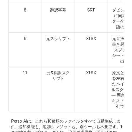
8
翻訳字幕
SRT
ダビング
に同期し
ターゲッ
語の字
9
元スクリプト
XLSX
元音声の
書き起こ
スプレッ
シート形
出力
10
元&翻訳スク
XLSX
原文と翻
リプト
を左右に
たバイリ
ルスクリプ
— 両言語
キストを
列で表
Perso AIは、これら10種類のファイルをすべて自動生成しま
す。追加機能も、追加クレジットも、別ツールも不要です。1