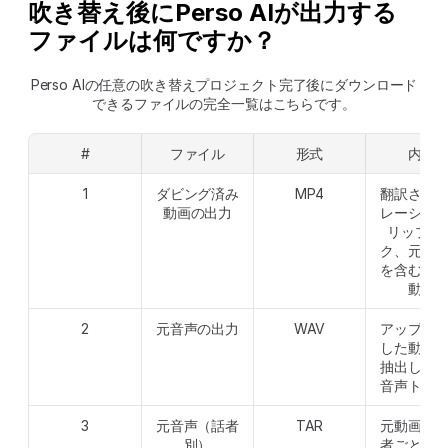
吹き替え後にPerso AIが出力する
ファイルは何ですか？
Perso AIの任意の吹き替えプロジェクト完了後にダウンロード
できるファイルの完全一覧はこちらです。
#
ファイル
形式
内容
1
ダビング済み
MP4
翻訳され
動画の出力
レーショ
リップシ
ク、元の
を含む完
動画
2
元音声の出力
WAV
アップロ
した動画
抽出した
音声トラ
3
元音声（話者
TAR
元動画の
別）
者ごとに