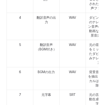
された個
声ファイ
4
翻訳音声の出
WAV
ダビング
力
のナレー
ン音声のみ 
動画なし
景音楽な
5
翻訳音声
WAV
元の背景
（BGM付き）
をミック
たダビン
みナレー
ン
6
BGMの出力
WAV
背景音楽
を抽出 — 
カルは完
除去
7
元字幕
SRT
元の言語
動生成さ
字幕