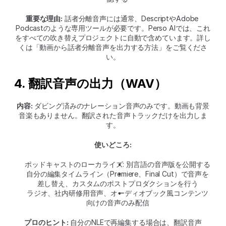
重要な理由:
 話者分離音声には通常、DescriptやAdobe 
Podcastのような専用ツールが必要です。Perso AIでは、これ
をすべての吹き替えプロジェクトに自動で含めています。詳し
くは「動画から話者分離音声を出力する方法」をご覧くださ
い。
4. 翻訳音声の出力（WAV）
内容:
 ダビング済みのナレーション音声のみです。動画も背景
音楽もありません。翻訳された音声トラックだけを出力しま
す。
使いどころ:
ポッドキャストのローカライズ: 別言語の音声版を公開する
自分の編集タイムライン（Premiere、Final Cut）で音声を
差し替え、カスタムのポストプロダクションを行う
ラジオ、社内研修用音声、オーディオブック風コンテンツ
向けの音声のみ配信
プロのヒント:
 自分のNLEで再編集する場合は、翻訳音声