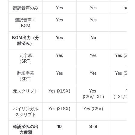
翻訳音声のみ
Yes
Yes
Indire
翻訳音声 + 
Yes
Yes
No
BGM
BGM出力（分
Yes
No
No
離済み）
元字幕
Yes
Yes
Yes (SRT
（SRT）
翻訳字幕
Yes
Yes
Yes (SRT
（SRT）
元スクリプト
Yes (XLSX)
Yes 
Yes 
(CSV/TXT)
(TXT/DOC
バイリンガル
Yes (XLSX)
Yes (CSV)
No
スクリプト
確認済みの出
10
8-9
6-7
力種類