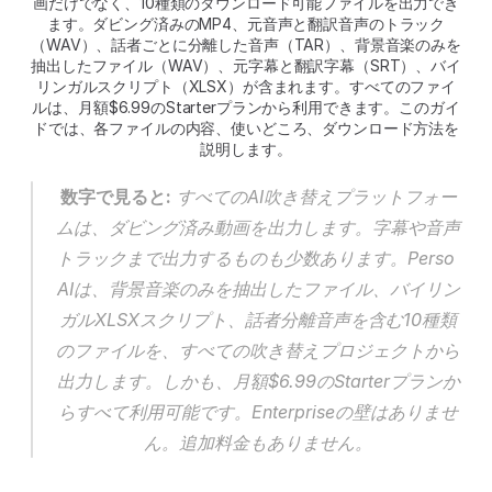
画だけでなく、10種類のダウンロード可能ファイルを出力でき
ます。ダビング済みのMP4、元音声と翻訳音声のトラック
（WAV）、話者ごとに分離した音声（TAR）、背景音楽のみを
抽出したファイル（WAV）、元字幕と翻訳字幕（SRT）、バイ
リンガルスクリプト（XLSX）が含まれます。すべてのファイ
ルは、月額$6.99のStarterプランから利用できます。このガイ
ドでは、各ファイルの内容、使いどころ、ダウンロード方法を
説明します。
数字で見ると:
 すべてのAI吹き替えプラットフォー
ムは、ダビング済み動画を出力します。字幕や音声
トラックまで出力するものも少数あります。Perso 
AIは、背景音楽のみを抽出したファイル、バイリン
ガルXLSXスクリプト、話者分離音声を含む10種類
のファイルを、すべての吹き替えプロジェクトから
出力します。しかも、月額$6.99のStarterプランか
らすべて利用可能です。Enterpriseの壁はありませ
ん。追加料金もありません。