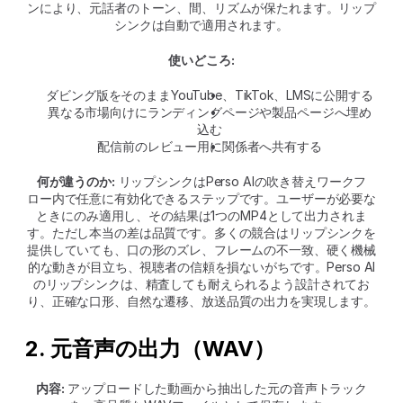
ンにより、元話者のトーン、間、リズムが保たれます。リップ
シンクは自動で適用されます。
使いどころ:
ダビング版をそのままYouTube、TikTok、LMSに公開する
異なる市場向けにランディングページや製品ページへ埋め
込む
配信前のレビュー用に関係者へ共有する
何が違うのか:
 リップシンクはPerso AIの吹き替えワークフ
ロー内で任意に有効化できるステップです。ユーザーが必要な
ときにのみ適用し、その結果は1つのMP4として出力されま
す。ただし本当の差は品質です。多くの競合はリップシンクを
提供していても、口の形のズレ、フレームの不一致、硬く機械
的な動きが目立ち、視聴者の信頼を損ないがちです。Perso AI
のリップシンクは、精査しても耐えられるよう設計されてお
り、正確な口形、自然な遷移、放送品質の出力を実現します。
2. 元音声の出力（WAV）
内容:
 アップロードした動画から抽出した元の音声トラック