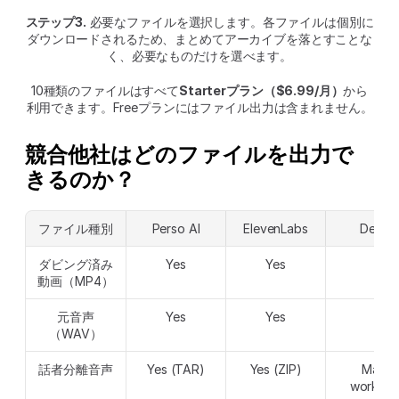
ステップ3.
 必要なファイルを選択します。各ファイルは個別に
ダウンロードされるため、まとめてアーカイブを落とすことな
く、必要なものだけを選べます。
10種類のファイルはすべて
Starterプラン（$6.99/月）
から
利用できます。Freeプランにはファイル出力は含まれません。
競合他社はどのファイルを出力で
きるのか？
ファイル種別
Perso AI
ElevenLabs
Descri
ダビング済み
Yes
Yes
Yes
動画（MP4）
元音声
Yes
Yes
Yes
（WAV）
話者分離音声
Yes (TAR)
Yes (ZIP)
Manual
workaro