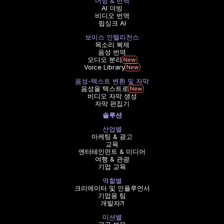
더빙 & 번역
AI 더빙
비디오 번역
립싱크 AI
보이스 인텔리전스
목소리 복제
음성 번역
오디오 분리
Voice Library
음성-텍스트 변환 및 자막
음성을 텍스트로
비디오 자막 생성
자막 편집기
솔루션
산업별
마케팅 & 광고
교육
엔터테인먼트 & 미디어
여행 & 관광
기업 교육
역할별
크리에이터 및 인플루언서
기업용 팀
개발자
미션별