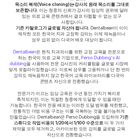
목소리 복제(Voice cloning)는 강사의 원래 목소리를 그대로 
보존합니다
. 이는 청중의 신뢰가 강사의 임상적 권위에 달려 
있는 의료 교육 콘텐츠에서 결코 타협할 수 없는 요구 
사항입니다.
기존 카탈로그가 글로벌 자산이 됩니다.
 Dentalbean이 이미 
제작한 모든 한국어 치과 교정학 강의는 이제 재녹음이나 
성우 섭외 없이 다국어 배포 대상이 됩니다.
Dentalbean
은 현직 치과의사를 위한 교정 교육을 전문으로 
하는 한국의 의료 교육 기업으로, 
Perso Dubbing's AI 
dubbing
을 사용하여 전문 강사진의 커리큘럼을 글로벌 시장에 
맞게 로컬라이징했습니다. 이로써 성우를 고용하거나 단 한 번의 
강의도 재녹음하지 않고 한국어 교육 라이브러리를 다국어 
콘텐츠 자산으로 전환했습니다.
전문가가 이끄는 임상 교육은 수년 동안 가치가 복리로 
축적되지만, 이는 적절한 청중에게 도달할 수 있을 때만 
가능합니다. 한국어 전용 배포는 이러한 도달 범위를 제한했고, 
전통적인 더빙 비용 구조는 이를 극복하는 것을 불가능하게 
만들었습니다. Dentalbean은 Perso Dubbing을 도입하여 
기존 
스튜디오 작업 비용의 1/20에서 1/100 수준으로
 이 두 가지 
제약을 모두 제거하고, 아카이브된 모든 강의를 글로벌 교육 
자산으로 전환했습니다.