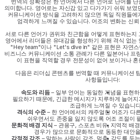
번역의 정확성은 한 언어에서 다른 언어로 단어를 단순
의미합니다. 영어로는 자신감 있고 다가가기 쉬워 보였던 
커뮤니케이션 방식을 고려하지 않으면 독일 직원들에게
엄격하게 느껴질 수 있습니다. 어조의 변화는 신뢰
서로 다른 언어가 권위와 친근함을 어떻게 표현하는지 
영어에서 리더들은 유대감을 형성하기 위해 격식 없는 
"Hey team"이나 "Let's dive in" 같은 표현은 
비즈니스 커뮤니케이션 소통 관례가 다른 일본어나 프랑
이 표현을 직역할 경우 전문성이 없어 보이거나 혼
다음은 리더십 콘텐츠를 번역할 때 커뮤니케이션 팀
사항들입니다:
속도와 리듬
 – 일부 언어는 동일한 개념을 표현하
필요하기 때문에, 긴급한 메시지가 지루하게 늘어지거
조급하게 느껴질 수 있습니다
격식의 수준
 – 한 언어에서의 캐주얼한 어조가 다
쉬우면서도 존중을 잃지 않도록 어조 조절이 
문화적 배경 지식
 – 관용구, 스포츠 비유, 지역적 배
경우가 많으므로 문화적으로 동등한 대안을
감정적 강조
 – 말하는 사람이 강조, 멈춤, 강도를 두