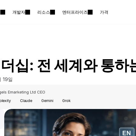
션
개발자
리소스
엔터프라이즈
가격
더십: 전 세계와 통하
월 19일
els Emarketing Ltd CEO
plexity
Claude
Gemini
Grok