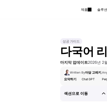
제품
솔루
성공 가이드
다국어 리
마지막 업데이트
2026년 2
Written By
아담 고레키
Ang
,
요약하기
Chat GPT
Per
섹션으로 이동