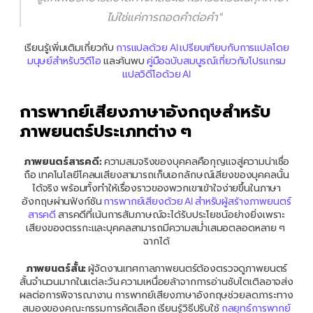
ไม่ใช่แค่การถอดคำต่อคำ"
เรียนรู้เพิ่มเติมเกี่ยวกับ 
การแปลด้วย AI เปรียบเทียบกับการแปลโดย
มนุษย์สำหรับวิดีโอ
 และค้นพบ 
คู่มือฉบับสมบูรณ์เกี่ยวกับโปรแกรม
แปลวิดีโอด้วย AI
การพากย์เสียงภาษาอังกฤษสำหรับ
ภาพยนตร์ประเภทต่าง ๆ
ภาพยนตร์สารคดี:
 ความสมจริงของบุคคลคือกุญแจสู่ความน่าเชื่อ
ถือ เทคโนโลยีโคลนเสียงสามารถเก็บเอกลักษณ์เสียงของบุคคลนั้น
ได้จริง พร้อมทั้งทำให้เรื่องราวของพวกเขาเข้าใจง่ายขึ้นในภาษา
อังกฤษผ่านฟังก์ชัน 
การพากย์เสียงด้วย AI สำหรับผู้สร้างภาพยนตร์
สารคดี
 สารคดีที่เน้นการสัมภาษณ์จะได้รับประโยชน์อย่างยิ่งเพราะ
เสียงของตรรกะและบุคคลสามารถมีความสม่ำเสมอตลอดหลาย ๆ 
ฉากได้
ภาพยนตร์สั้น:
 ผู้จัดงานเทศกาลภาพยนตร์ต้องตรวจดูภาพยนตร์
สั้นจำนวนมากในแต่ละวัน ความเหนื่อยล้าจากการอ่านซับไตเติลอาจส่ง
ผลต่อการพิจารณางาน การพากย์เสียงภาษาอังกฤษช่วยลดภาระทาง
สมองของคณะกรรมการคัดเลือก เรียนรู้วิธีปรับใช้ 
กลยุทธ์การพากย์