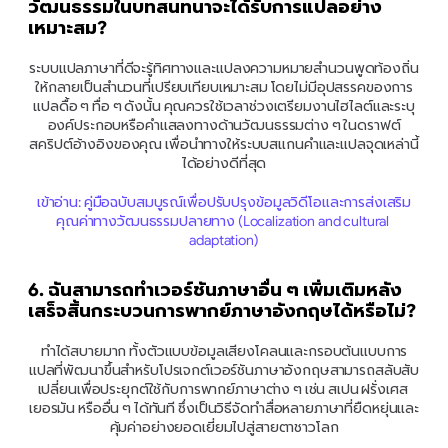
วัฒนธรรมในบทสนทนาจะได้รับการแปลอย่าง
เหมาะสม?
ระบบแปลภาษาที่ดีจะรู้ทิศทางและแปลงความหมายสำนวนพูดท้องถิ่น
ให้กลายเป็นสำนวนที่เปรียบเทียบเหมาะสม โดยไม่มีอุปสรรคของการ
แปลดื้อ ๆ ทื่อ ๆ ดังนั้น คุณควรใช้เวลาช่วงเตรียมงานไฮไลต์และระบุ
องค์ประกอบหรือคำแสลงทางด้านวัฒนธรรมต่าง ๆ ในดราฟต์
สคริปต์อ้างอิงของคุณ เพื่อนำทางให้ระบบสแกนคำและแปลจุดเหล่านี้
ได้อย่างดีที่สุด
เข้าอ่าน: คู่มือฉบับสมบูรณ์เพื่อปรับปรุงข้อมูลวิดีโอและการส่งเสริม
คุณค่าทางวัฒนธรรมปลายทาง (Localization and cultural 
adaptation)
6. ฉันสามารถทำเวอร์ชันภาษาอื่น ๆ เพิ่มเติมหลัง
เสร็จสิ้นกระบวนการพากย์ภาษาอังกฤษได้หรือไม่?
ทำได้สบายมาก ทั้งตัวแบบข้อมูลเสียงโคลนและกรอบต้นแบบการ
แปลที่พัฒนาขึ้นสำหรับโปรเจกต์เวอร์ชันภาษาอังกฤษสามารถสลับสับ
เปลี่ยนเพื่อประยุกต์ใช้กับการพากย์ภาษาต่าง ๆ เช่น สเปน ฝรั่งเศส 
เยอรมัน หรืออื่น ๆ ได้ทันที ซึ่งเป็นวิธีจัดทำสื่อหลายภาษาที่ยืดหยุ่นและ
คุ้มค่าอย่างยอดเยี่ยมไปสู่สายตาชาวโลก