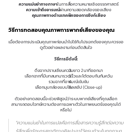
ความแม่นยำทางภาษา
ในการสื่อความหมายเชิงอรรถศาสตร์
ความเข้าถึงอารมณ์
ผ่านความสอดคล้องของเสียง
คุณภาพทางด้านเทคนิคของการซิงก์เสียง
วิธีการทดสอบคุณภาพการพากย์เสียงของคุณ
เมื่อต้องการประเมินคุณภาพก่อนนำไปใช้กับโปรเจกต์ของคุณ ควรขอ
ดูตัวอย่างผลงานก่อนตัดสินใจ
วิธีการมีดังนี้:
ดึงฉากปราบเซียนความยาว 2 นาทีออกมา
เลือกฉากที่มีบทสนทนารวดเร็วและโต้ตอบกันทันควัน
รวมฉากที่อารมณ์เข้มข้น
เลือกมุมกล้องแบบโคลสอัป (Close-up)
ตัวอย่างทดสอบนี้จะช่วยพิสูจน์ว่าระบบพากย์เสียงที่คุณเลือก
สามารถตอบโจทย์ความต้องการเฉพาะตัวในภาพยนตร์ของคุณได้
หรือไม่
"ความแม่นยำในการแปลคือการสื่อสารความรู้สึกต่อความ
รู้สึกเพื่อรักษารสชาติทางศิลปะเอาไว้ครบถ้วนในทุกภาษา 