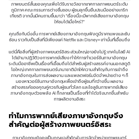
ภาพยนตร์สั้นของคุณเพิ่งได้รับรางวัลจากเทศกาลภาพยนตร์ระดับ
ภูมิภาค คณะกรรมการต่างชื่นชอบ ผู้ชมลุกขึ้นยืนปรบมืออย่างเกริก
เกียรติ จากนั้นมีคนถามขึ้นมาว่า "เรื่องนี้จะมีพากย์เสียงภาษาอังกฤษ
ให้ชมได้เมื่อไหร่?"
คุณถึงกับนิ่งอั้น การพากย์เสียงภาษาอังกฤษฟังดูมีราคาแพงและซับ
ซ้อน ราวกับเป็นสิ่งที่มีเพียงแค่ Netflix และ Disney+ เท่านั้นที่เอื้อมถึง
แต่นี่คือสิ่งที่ผู้สร้างภาพยนตร์อิสระส่วนใหญ่อาจยังไม่รู้: เทคโนโลยี AI 
ได้เข้ามาปฏิวัติวงการพากย์เสียง ทำให้การทำเวอร์ชันภาษาอังกฤษ
ระดับมืออาชีพเป็นเรื่องที่เอื้อมถึงได้สำหรับผู้สร้างสรรค์งานนอกสตูดิ
โอใหญ่ เทศกาลภาพยนตร์นานาชาติมักให้ความสำคัญกับการเข้าถึง
ภาษาอังกฤษในการส่งผลงาน และแพลตฟอร์มจัดจำหน่ายต่าง ๆ ก็
มองหาเวอร์ชันภาษาอังกฤษเพื่อเข้าถึงผู้ชมที่กว้างขึ้น ผลงาน
สร้างสรรค์ของคุณคู่ควรกับผู้ชมทั่วโลก และโซลูชันการพากย์เสียง
ภาษาอังกฤษด้วยพลัง AI ก็กลายเป็นเรื่องที่ทำได้จริงมากขึ้นสําหรับ
การผลิตงานอิสระ
ทำไมการพากย์เสียงภาษาอังกฤษจึง
สำคัญต่อผู้สร้างภาพยนตร์อิสระ
ภาษาอังกฤษยังคงเป็นกุญแจสำคัญในการจัดจำหน่ายภาพยนตร์