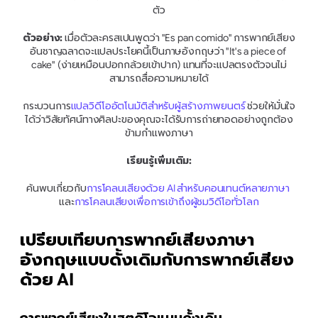
ตัว
ตัวอย่าง:
 เมื่อตัวละครสเปนพูดว่า "Es pan comido" การพากย์เสียง
อันชาญฉลาดจะแปลประโยคนี้เป็นภาษอังกฤษว่า "It's a piece of 
cake" (ง่ายเหมือนปอกกล้วยเข้าปาก) แทนที่จะแปลตรงตัวจนไม่
สามารถสื่อความหมายได้
กระบวนการ
แปลวิดีโออัตโนมัติสำหรับผู้สร้างภาพยนตร์
 ช่วยให้มั่นใจ
ได้ว่าวิสัยทัศน์ทางศิลปะของคุณจะได้รับการถ่ายทอดอย่างถูกต้อง
ข้ามกำแพงภาษา
เรียนรู้เพิ่มเติม:
ค้นพบเกี่ยวกับ
การโคลนเสียงด้วย AI สำหรับคอนเทนต์หลายภาษา
และ
การโคลนเสียงเพื่อการเข้าถึงผู้ชมวิดีโอทั่วโลก
เปรียบเทียบการพากย์เสียงภาษา
อังกฤษแบบดั้งเดิมกับการพากย์เสียง
ด้วย AI