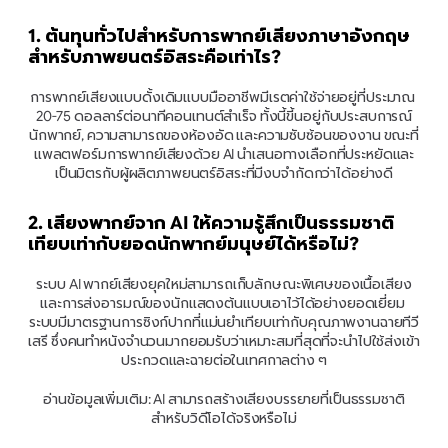
1. ต้นทุนทั่วไปสำหรับการพากย์เสียงภาษาอังกฤษ
สำหรับภาพยนตร์อิสระคือเท่าไร?
การพากย์เสียงแบบดั้งเดิมแบบมืออาชีพมีเรตค่าใช้จ่ายอยู่ที่ประมาณ 
20-75 ดอลลาร์ต่อนาทีคอนเทนต์สำเร็จ ทั้งนี้ขี้นอยู่กับประสบการณ์
นักพากย์, ความสามารถของห้องอัด และความซับซ้อนของงาน ขณะที่
แพลตฟอร์มการพากย์เสียงด้วย AI นำเสนอทางเลือกที่ประหยัดและ
เป็นมิตรกับผู้ผลิตภาพยนตร์อิสระที่มีงบจำกัดกว่าได้อย่างดี
2. เสียงพากย์จาก AI ให้ความรู้สึกเป็นธรรมชาติ
เทียบเท่ากับยอดนักพากย์มนุษย์ได้หรือไม่?
ระบบ AI พากย์เสียงยุคใหม่สามารถเก็บลักษณะพิเศษของเนื้อเสียง
และการส่งอารมณ์ของนักแสดงต้นแบบเอาไว้ได้อย่างยอดเยี่ยม 
ระบบมีมาตรฐานการซิงก์ปากที่แม่นยำเทียบเท่ากับคุณภาพงานฉายทีวี
เสรี ซึ่งคนทำหนังจำนวนมากยอมรับว่าเหมาะสมที่สุดที่จะนำไปใช้ส่งเข้า
ประกวดและฉายต่อในเทศกาลต่าง ๆ
อ่านข้อมูลเพิ่มเติม: AI สามารถสร้างเสียงบรรยายที่เป็นธรรมชาติ
สำหรับวิดีโอได้จริงหรือไม่