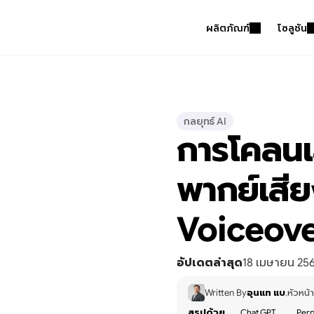
ผลิตภัณฑ์
โซลูชัน
กลยุทธ์ AI
การโคลนเ
พากย์เสีย
Voiceove
อัปเดตล่าสุด
18 เมษายน 25
Written By
อุนแท แบ
หัวหน้
,
สรุปด้วย
Chat GPT
Perp