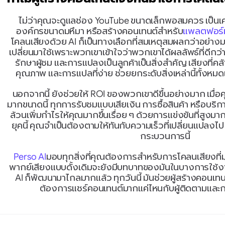
ไม่ว่าคุณจะดูแลช่อง YouTube ขนาดเล็กพอสมควร เป็น
องค์กรขนาดมหึมา หรือสร้างคอนเทนต์สำหรับ
แพลตฟอร์ม
โคลนเสียงด้วย AI ก็เป็นทางเลือกที่สมเหตุสมผลกว่าอย่างม
เปลี่ยนมาใช้เพราะพวกเขาเข้าใจว่าพวกเขาได้ผลลัพธ์ที่ดีกว่าใ
รักษาผู้ชม และการแปลงเป็นลูกค้าเป็นสิ่งสำคัญ เสียงที่คล้
คุณภาพ และการแปลที่ง่าย ช่วยยกระดับสิ่งเหล่านี้ทั้งหม
นอกจากนี้ ยังช่วยให้ ROI ของพวกเขาดีขึ้นอย่างมาก เมื่อ
มากขนาดนี้ ทุกการรับชมแบบเสียเงิน การซื้อสินค้า หรือบริ
ล้วนเพิ่มกำไรให้คุณมากขึ้นเรื่อย ๆ ด้วยการแข่งขันที่สู
ยุคนี้ คุณจำเป็นต้องตามให้ทันกับความเร็วที่เปลี่ยนแปลงไป
กระบวนการนี้
Perso AI
มอบทุกสิ่งที่คุณต้องการสำหรับการโคลนเสียงที่มุ่ง
พากย์เสียงแบบดั้งเดิมจะยังมีบทบาทของมันในบางการใช้งา
AI ก็พัฒนามาไกลมากแล้ว ทุกวันนี้ มันช่วยผู้สร้างคอนเทน
ต้องการแชร์คอนเทนต์มากแค่ไหนกับผู้ติดตามและกล