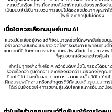
หลายวันหรือแม้กระทั่งหลายสัปดาห์ คุณไม่ต้องรอหรือจ่ายค่
เป็นมนุษย์ นี่เป็นกระบวนการแบบไม่ต้องลงมือมาก คุณทำได้
ไฟล์และคลิกปุ่มไม่กี่ครั้ง
เมื่อใดควรเลือกมนุษย์แทน AI
แม้จะมีข้อเสียอยู่บ้าง แต่ก็ยังมีบางครั้งที่นักพากย์เสียงม
อย่างความบันเทิงแบบยาว วิดีโอสาธิตสินค้า และคอนเทนต์ที
แบบ คนที่มีทักษะสามารถส่งมอบผลลัพธ์ที่แม่นยำและทรงพลัง
ที่คุณอยากใช้เวลาอย่างคุ้มค่า
สำหรับทุกอย่างที่เหลือ AI คว้าอันดับหนึ่งไปครองได้อย่างช
รวดเร็วกว่า คุ้มค่ากว่า และคล่องตัวกว่า แต่ยังคงให้ค
เยี่ยมได้ ไม่ว่าจะเป็นคอนเทนต์การตลาดแบบสั้น วิดีโอ You
ฝึกอบรมพนักงาน หรือหลักสูตรดิจิทัลแบบเต็มรูปแบบ การ
ได้ดี มันยังช่วยให้การขยายสู่ระดับโลกและการอัปเดตบ่อย
ทำไมผู้สร้างคอนเทนต์จึงหันมาใช้การโคลน