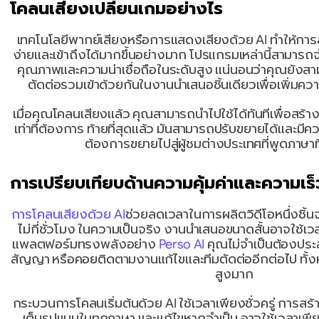
โคลนเสียงเปลี่ยนเกมอย่างไร
เทคโนโลยีพากย์เสียงหรือการแสดงเสียงด้วย AI ทำให้กา
ง่ายและเข้าถึงได้มากขึ้นอย่างมาก โปรแกรมเหล่านี้สามารถ
คุณภาพและความน่าเชื่อถือในระดับสูง แน่นอนว่าคุณยัง
ตัดต่อรวมเข้าด้วยกันในงานนำเสนอชิ้นเดียวเพื่อเพิ่มคว
เมื่อคุณโคลนเสียงแล้ว คุณสามารถนำไปใช้ได้ทันทีเพื่อสร้าง
เท่าที่ต้องการ ท้ายที่สุดแล้ว มันสามารถปรับขยายได้และม
ต้องการขยายไปสู่ผู้ชมต่างประเทศที่พูดภาษาที
การเปรียบเทียบด้านความคุ้มค่าและความเร็
การโคลนเสียงด้วย AI
ช่วยลดเวลาในการผลิตวิดีโอหนึ่งชิ้
ไม่กี่ชั่วโมง ในความเป็นจริง งานนำเสนอขนาดสั้นอาจใช้เวลาเ
แพลตฟอร์มทรงพลังอย่าง
 Perso AI
 คุณไม่จำเป็นต้องปร
สัญญา หรือคอยติดตามงานแก้ไขและทีมตัดต่ออีกต่อไป ทั้งหมด
สูงมาก
กระบวนการโคลนเริ่มต้นด้วย AI ใช้เวลาเพียงชั่วครู่ การสร้
เต็มรูปแบบในทุกภาษา และแก้ไขหากจำเป็น อาจใช้เวลาเพียงไ