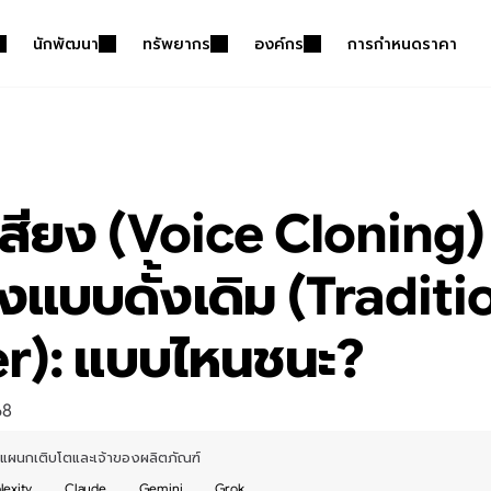
นักพัฒนา
ทรัพยากร
องค์กร
การกำหนดราคา
สียง (Voice Cloning) 
งแบบดั้งเดิม (Traditio
r): แบบไหนชนะ?
68
าแผนกเติบโตและเจ้าของผลิตภัณฑ์
lexity
Claude
Gemini
Grok