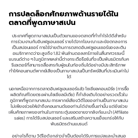
การปลดล็อกศักยภาพด้านรายได้ใน
ตลาดที่พูดภาษาสเปน
ประเทศที่พูดภาษาสเปนเป็นตัวแทนของตลาดที่ทำกำไรได้ดีสำหรับ
การร่วมงานกับอินฟลูเอนเซอร์ รายได้จากโฆษณา และข้อตกลงการ
เป็นสปอนเซอร์ การใช้จ่ายด้านการตลาดอินฟลูเอนเซอร์ของละติน
อเมริกาคาดว่าจะสูงถึง 1.82 พันล้านดอลลาร์ภายในสิ้นทศวรรษนี้ 
แบรนด์ต่าง ๆ ในภูมิภาคเหล่านี้ต่างกระตือรือร้นที่จะเป็นพันธมิตรกับค
รีเอเตอร์ที่สามารถสื่อสารกับผู้ชมในท้องถิ่นได้อย่างมีประสิทธิภาพ 
ทำให้คอนเทนต์พากย์เสียงเป็นภาษาสเปนเป็นทรัพย์สินที่ประเมินค่าไม่
ได้
นอกเหนือจากการตลาดอินฟลูเอนเซอร์แล้ว โซเชียลคอมเมิร์ซ (การซื้อ
ผลิตภัณฑ์โดยตรงผ่านโซเชียลมีเดีย) ก็กำลังเติบโตอย่างรวดเร็วใน
ภูมิภาคที่พูดภาษาสเปน การพากย์เสียงวิดีโอของท่านเป็นภาษาสเปน
ไม่เพียงช่วยให้เข้าถึงคอนเทนต์ของท่านได้ง่ายขึ้นเท่านั้น แต่ยังช่วย
เพิ่มศักยภาพของท่านในการกระตุ้นยอดขายจากลิงก์แนะนำ (Affiliate 
sales) การได้รับสปอนเซอร์ และเสริมสร้างความแข็งแกร่งให้กับ
พันธมิตรด้านแบรนด์
อย่างไรก็ตาม วิดีโอดังกล่าวจำเป็นต้องได้รับการแปลและนำเสนอ