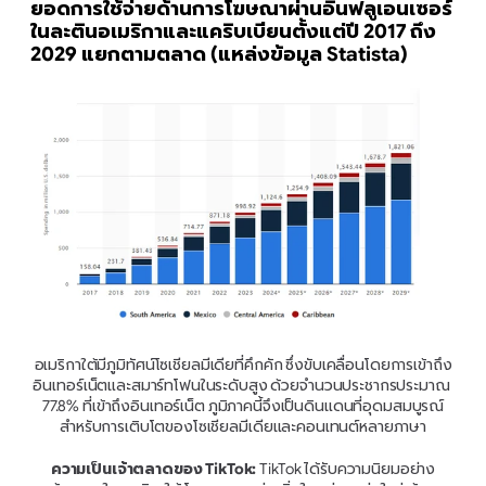
ยอดการใช้จ่ายด้านการโฆษณาผ่านอินฟลูเอนเซอร์
ในละตินอเมริกาและแคริบเบียนตั้งแต่ปี 2017 ถึง 
2029 แยกตามตลาด (แหล่งข้อมูล Statista)
อเมริกาใต้มีภูมิทัศน์โซเชียลมีเดียที่คึกคัก ซึ่งขับเคลื่อนโดยการเข้าถึง
อินเทอร์เน็ตและสมาร์ทโฟนในระดับสูง ด้วยจำนวนประชากรประมาณ 
77.8% ที่เข้าถึงอินเทอร์เน็ต ภูมิภาคนี้จึงเป็นดินแดนที่อุดมสมบูรณ์
สำหรับการเติบโตของโซเชียลมีเดียและคอนเทนต์หลายภาษา
ความเป็นเจ้าตลาดของ TikTok:
 TikTok ได้รับความนิยมอย่าง