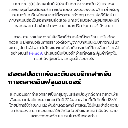
ประมาณ 500 ล้านคนในปี 2024 เป็นภาษาราชการใน 20 ประเทศ 
ครอบคลุมทั้งละตินอเมริกา สเปน และบางส่วนของแอฟริกา สำหรับยู
ทูบเบอร์และอินฟลูเอนเซอร์ที่พูดภาษาอังกฤษ การแปลวิดีโอเป็น
ภาษาสเปนถือเป็นโอกาสอันยิ่งใหญ่ในการเชื่อมต่อกับผู้ชมกลุ่มใหม่ที่
หลากหลาย ก้าวข้ามกำแพงภาษา และปรับปรุงการเข้าถึงภาษา
เอาละ ภาษาสเปนอาจจะไม่ใช่วิชาที่ท่านถนัดที่โรงเรียน แต่ไม่ต้อง
กังวลไป มีหลายวิธีในการสร้างวิดีโอที่พูดภาษาสเปน ในบทความนี้ เรา
จะมาดูกันว่า AI พากย์เสียงและเทคโนโลยีการแปลที่ขับเคลื่อนด้วย AI 
อย่างเช่นที่ 
Perso AI
 นำเสนอนั้นเป็นวิธีที่ง่ายที่สุดและคุ้มค่าที่สุดใน
การเข้าถึงผู้ชมทั่วโลกกลุ่มนี้ได้อย่างไร  
ฮอตสปอตแห่งละตินอเมริกาสำหรับ
การตลาดอินฟลูเอนเซอร์
ละตินอเมริกากำลังกลายเป็นกลุ่มผู้ชมหลักเมื่อพูดถึงการตลาดเพื่อ
สังคมออนไลน์และคอนเทนต์ ในปี 2024 ภาคส่วนนี้เติบโตขึ้น 12.6% 
โดยมีการใช้จ่ายเกิน 1.12 พันล้านดอลลาร์ การเติบโต้นี้เน้นย้ำถึงความ
สำคัญของการทำคอนเทนต์ให้เข้ากับท้องถิ่นและการคำนึงถึงความ
แตกต่างทางวัฒนธรรมในวิดีโอของท่าน