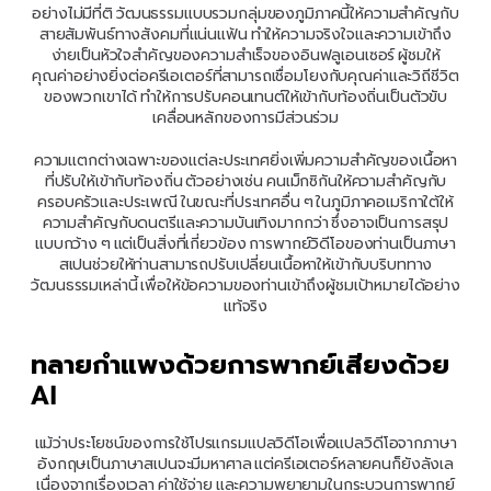
อย่างไม่มีที่ติ วัฒนธรรมแบบรวมกลุ่มของภูมิภาคนี้ให้ความสำคัญกับ
สายสัมพันธ์ทางสังคมที่แน่นแฟ้น ทำให้ความจริงใจและความเข้าถึง
ง่ายเป็นหัวใจสำคัญของความสำเร็จของอินฟลูเอนเซอร์ ผู้ชมให้
คุณค่าอย่างยิ่งต่อครีเอเตอร์ที่สามารถเชื่อมโยงกับคุณค่าและวิถีชีวิต
ของพวกเขาได้ ทำให้การปรับคอนเทนต์ให้เข้ากับท้องถิ่นเป็นตัวขับ
เคลื่อนหลักของการมีส่วนร่วม
ความแตกต่างเฉพาะของแต่ละประเทศยิ่งเพิ่มความสำคัญของเนื้อหา
ที่ปรับให้เข้ากับท้องถิ่น ตัวอย่างเช่น คนเม็กซิกันให้ความสำคัญกับ
ครอบครัวและประเพณี ในขณะที่ประเทศอื่น ๆ ในภูมิภาคอเมริกาใต้ให้
ความสำคัญกับดนตรีและความบันเทิงมากกว่า ซึ่งอาจเป็นการสรุป
แบบกว้าง ๆ แต่เป็นสิ่งที่เกี่ยวข้อง การพากย์วิดีโอของท่านเป็นภาษา
สเปนช่วยให้ท่านสามารถปรับเปลี่ยนเนื้อหาให้เข้ากับบริบททาง
วัฒนธรรมเหล่านี้ เพื่อให้ข้อความของท่านเข้าถึงผู้ชมเป้าหมายได้อย่าง
แท้จริง
ทลายกำแพงด้วยการพากย์เสียงด้วย 
AI
แม้ว่าประโยชน์ของการใช้โปรแกรมแปลวิดีโอเพื่อแปลวิดีโอจากภาษา
อังกฤษเป็นภาษาสเปนจะมีมหาศาล แต่ครีเอเตอร์หลายคนก็ยังลังเล
เนื่องจากเรื่องเวลา ค่าใช้จ่าย และความพยายามในกระบวนการพากย์