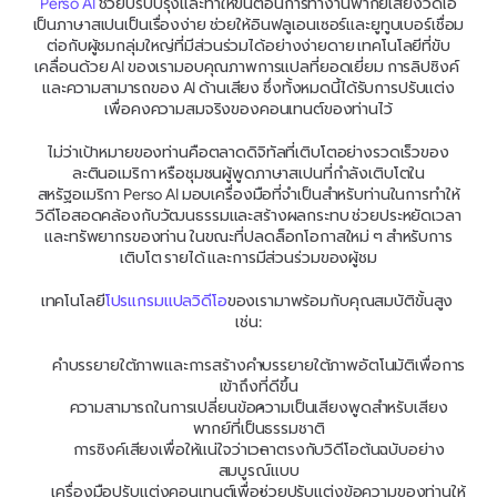
Perso AI 
ช่วยปรับปรุงและทำให้ขั้นตอนการทำงานพากย์เสียงวิดีโอ
เป็นภาษาสเปนเป็นเรื่องง่าย ช่วยให้อินฟลูเอนเซอร์และยูทูบเบอร์เชื่อม
ต่อกับผู้ชมกลุ่มใหญ่ที่มีส่วนร่วมได้อย่างง่ายดาย เทคโนโลยีที่ขับ
เคลื่อนด้วย AI ของเรามอบคุณภาพการแปลที่ยอดเยี่ยม การลิปซิงค์ 
และความสามารถของ AI ด้านเสียง ซึ่งทั้งหมดนี้ได้รับการปรับแต่ง
เพื่อคงความสมจริงของคอนเทนต์ของท่านไว้
ไม่ว่าเป้าหมายของท่านคือตลาดดิจิทัลที่เติบโตอย่างรวดเร็วของ
ละตินอเมริกา หรือชุมชนผู้พูดภาษาสเปนที่กำลังเติบโตใน
สหรัฐอเมริกา Perso AI มอบเครื่องมือที่จำเป็นสำหรับท่านในการทำให้
วิดีโอสอดคล้องกับวัฒนธรรมและสร้างผลกระทบ ช่วยประหยัดเวลา
และทรัพยากรของท่าน ในขณะที่ปลดล็อกโอกาสใหม่ ๆ สำหรับการ
เติบโต รายได้ และการมีส่วนร่วมของผู้ชม
เทคโนโลยี
โปรแกรมแปลวิดีโอ
ของเรามาพร้อมกับคุณสมบัติขั้นสูง 
เช่น:
คำบรรยายใต้ภาพและการสร้างคำบรรยายใต้ภาพอัตโนมัติเพื่อการ
เข้าถึงที่ดีขึ้น
ความสามารถในการเปลี่ยนข้อความเป็นเสียงพูดสำหรับเสียง
พากย์ที่เป็นธรรมชาติ
การซิงค์เสียงเพื่อให้แน่ใจว่าเวลาตรงกับวิดีโอต้นฉบับอย่าง
สมบูรณ์แบบ
เครื่องมือปรับแต่งคอนเทนต์เพื่อช่วยปรับแต่งข้อความของท่านให้