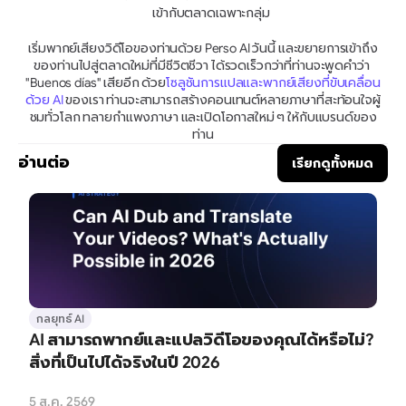
เข้ากับตลาดเฉพาะกลุ่ม
เริ่มพากย์เสียงวิดีโอของท่านด้วย Perso AI วันนี้ และขยายการเข้าถึง
ของท่านไปสู่ตลาดใหม่ที่มีชีวิตชีวา ได้รวดเร็วกว่าที่ท่านจะพูดคำว่า 
"Buenos días" เสียอีก ด้วย
โซลูชันการแปลและพากย์เสียงที่ขับเคลื่อน
ด้วย AI
 ของเรา ท่านจะสามารถสร้างคอนเทนต์หลายภาษาที่สะท้อนใจผู้
ชมทั่วโลก ทลายกำแพงภาษา และเปิดโอกาสใหม่ ๆ ให้กับแบรนด์ของ
ท่าน
อ่านต่อ
เรียกดูทั้งหมด
กลยุทธ์ AI
AI สามารถพากย์และแปลวิดีโอของคุณได้หรือไม่? 
สิ่งที่เป็นไปได้จริงในปี 2026
5 ส.ค. 2569