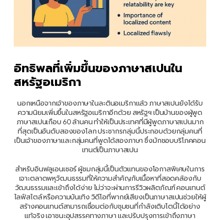
อิทธิพลที่เพิ่มขึ้นของภาษาสเปนใน
สหรัฐอเมริกา
นอกเหนือจากเจ้าของภาษาในละตินอเมริกาแล้ว ภาษาสเปนยังได้รับ
ความนิยมเพิ่มขึ้นในสหรัฐอเมริกาอีกด้วย สหรัฐฯ เป็นบ้านของผู้พูด
ภาษาสเปนเกือบ 60 ล้านคน ทำให้เป็นประเทศที่มีผู้พูดภาษาสเปนมาก
ที่สุดเป็นอันดับสองของโลก ประชากรกลุ่มนี้ประกอบด้วยกลุ่มคนที่
เป็นเจ้าของภาษาและกลุ่มคนที่พูดได้สองภาษา ซึ่งมักชอบบริโภคคอน
เทนต์เป็นภาษาสเปน
สำหรับอินฟลูเอนเซอร์ ผู้ชมกลุ่มนี้เป็นตัวแทนของโอกาสพิเศษในการ
เจาะตลาดพหุวัฒนธรรมที่ให้ความสำคัญกับเนื้อหาที่สอดคล้องกับ
วัฒนธรรมและเข้าถึงได้ง่าย ไม่ว่าจะผ่านการรีวิวผลิตภัณฑ์ คอนเทนต์
ไลฟ์สไตล์ หรือความบันเทิง วิดีโอที่พากย์เสียงเป็นภาษาสเปนช่วยให้ผู้
สร้างคอนเทนต์สามารถเชื่อมต่อกับชุมชนที่กำลังเติบโตนี้ได้อย่าง
แท้จริง เอาชนะอุปสรรคทางภาษา และปรับปรุงการเข้าถึงภาษา