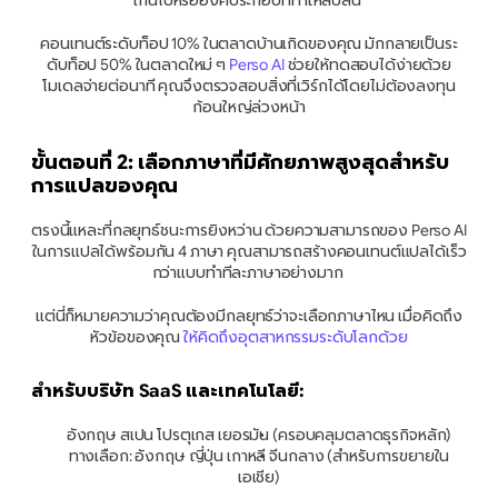
เกินไปหรือองค์ประกอบที่ทำให้สับสน 
คอนเทนต์ระดับท็อป 10% ในตลาดบ้านเกิดของคุณ มักกลายเป็นระ
ดับท็อป 50% ในตลาดใหม่ ๆ
 Perso AI
 ช่วยให้ทดสอบได้ง่ายด้วย
โมเดลจ่ายต่อนาที คุณจึงตรวจสอบสิ่งที่เวิร์กได้โดยไม่ต้องลงทุน
ก้อนใหญ่ล่วงหน้า
ขั้นตอนที่ 2: เลือกภาษาที่มีศักยภาพสูงสุดสำหรับ
การแปลของคุณ
ตรงนี้แหละที่กลยุทธ์ชนะการยิงหว่าน ด้วยความสามารถของ Perso AI 
ในการแปลได้พร้อมกัน 4 ภาษา คุณสามารถสร้างคอนเทนต์แปลได้เร็ว
กว่าแบบทำทีละภาษาอย่างมาก 
แต่นี่ก็หมายความว่าคุณต้องมีกลยุทธ์ว่าจะเลือกภาษาไหน เมื่อคิดถึง
หัวข้อของคุณ 
ให้คิดถึงอุตสาหกรรมระดับโลกด้วย
สำหรับบริษัท SaaS และเทคโนโลยี:
อังกฤษ สเปน โปรตุเกส เยอรมัน (ครอบคลุมตลาดธุรกิจหลัก)
ทางเลือก: อังกฤษ ญี่ปุ่น เกาหลี จีนกลาง (สำหรับการขยายใน
เอเชีย)