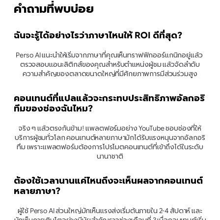
คำถามที่พบบ่อย
ฉันจะรู้ได้อย่างไรว่าภาษาไหนให้ ROI ดีที่สุด?
Perso AI แนะนำให้เริ่มจากภาษาที่คุณเห็นทราฟฟิกออร์แกนิกอยู่แล้ว 
ตรวจสอบแอนะลิติกส์ของคุณสำหรับตำแหน่งผู้ชม แล้วจัดลำดับ
ความสำคัญของตลาดขนาดใหญ่ที่มีศักยภาพการมีส่วนร่วมสูง
คอนเทนต์ที่แปลแล้วจะกระทบประสิทธิภาพอัลกอริ
ทึมของช่องฉันไหม?
จริง ๆ แล้วตรงกันข้าม! แพลตฟอร์มอย่าง YouTube ชอบช่องที่ให้
บริการผู้ชมทั่วโลก คอนเทนต์หลายภาษามักได้รับแรงหนุนจากอัลกอริ
ทึม เพราะแพลตฟอร์มต้องการโปรโมตคอนเทนต์ที่เข้าถึงได้ในระดับ
นานาชาติ
ต้องใช้เวลานานแค่ไหนถึงจะเห็นผลจากคอนเทนต์
หลายภาษา?
ผู้ใช้ Perso AI ส่วนใหญ่มักเห็นแรงส่งเริ่มต้นภายใน 2-4 สัปดาห์ และ
มักเห็นการเติบโตอย่างมีนัยสำคัญราวช่วงเดือนที่ 3 เมื่อคอนเทนต์เริ่ม