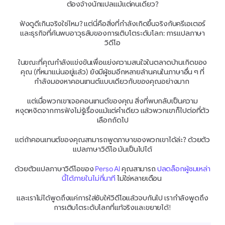
ต้องจ้างนักแปลแม้แต่คนเดียว?
ฟังดูดีเกินจริงใช่ไหม? แต่นี่คือสิ่งที่กำลังเกิดขึ้นจริงกับครีเอเตอร์
และธุรกิจที่ค้นพบอาวุธลับของการเติบโตระดับโลก: การแปลภาษา
วิดีโอ
ในขณะที่คุณกำลังแข่งขันเพื่อแย่งความสนใจในตลาดบ้านเกิดของ
คุณ (ที่หนาแน่นอยู่แล้ว) ยังมีผู้ชมอีกหลายล้านคนในภาษาอื่น ๆ ที่
กำลังมองหาคอนเทนต์แบบเดียวกับของคุณอย่างมาก 
แต่เมื่อพวกเขาเจอคอนเทนต์ของคุณ สิ่งที่พบกลับเป็นความ
หงุดหงิดจากการฟังไม่รู้เรื่องแม้แต่คำเดียว แล้วพวกเขาก็ไปต่อที่ตัว
เลือกถัดไป
แต่ถ้าคอนเทนต์ของคุณสามารถพูดภาษาของพวกเขาได้ล่ะ? ด้วยตัว
แปลภาษาวิดีโอ มันเป็นไปได้
ด้วยตัวแปลภาษาวิดีโอของ
 Perso AI
 คุณสามารถ 
ปลดล็อกผู้ชมเหล่า
นี้ได้ภายในไม่กี่นาที
 ไม่ใช่หลายเดือน 
และเราไม่ได้พูดถึงแค่การใส่ซับให้วิดีโอแล้วจบกันไป เรากำลังพูดถึง
การเติบโตระดับโลกที่แท้จริงและขยายได้!