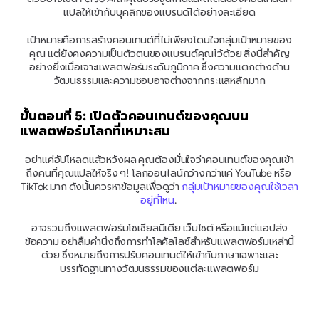
แปลให้เข้ากับบุคลิกของแบรนด์ได้อย่างละเอียด
เป้าหมายคือการสร้างคอนเทนต์ที่ไม่เพียงโดนใจกลุ่มเป้าหมายของ
คุณ แต่ยังคงความเป็นตัวตนของแบรนด์คุณไว้ด้วย สิ่งนี้สำคัญ
อย่างยิ่งเมื่อเจาะแพลตฟอร์มระดับภูมิภาค ซึ่งความแตกต่างด้าน
วัฒนธรรมและความชอบอาจต่างจากกระแสหลักมาก
ขั้นตอนที่ 5: เปิดตัวคอนเทนต์ของคุณบน
แพลตฟอร์มโลกที่เหมาะสม
อย่าแค่อัปโหลดแล้วหวังผล คุณต้องมั่นใจว่าคอนเทนต์ของคุณเข้า
ถึงคนที่คุณแปลให้จริง ๆ! โลกออนไลน์กว้างกว่าแค่ YouTube หรือ 
TikTok มาก ดังนั้นควรหาข้อมูลเพื่อดูว่า 
กลุ่มเป้าหมายของคุณใช้เวลา
อยู่ที่ไหน
. 
อาจรวมถึงแพลตฟอร์มโซเชียลมีเดีย เว็บไซต์ หรือแม้แต่แอปส่ง
ข้อความ อย่าลืมคำนึงถึงการทำโลคัลไลซ์สำหรับแพลตฟอร์มเหล่านี้
ด้วย ซึ่งหมายถึงการปรับคอนเทนต์ให้เข้ากับภาษาเฉพาะและ
บรรทัดฐานทางวัฒนธรรมของแต่ละแพลตฟอร์ม