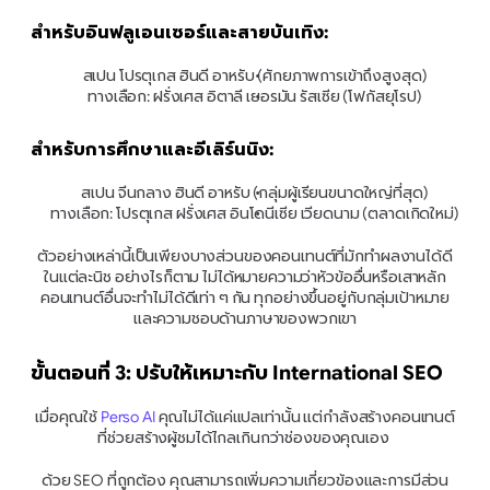
สำหรับอินฟลูเอนเซอร์และสายบันเทิง:
สเปน โปรตุเกส ฮินดี อาหรับ (ศักยภาพการเข้าถึงสูงสุด)
ทางเลือก: ฝรั่งเศส อิตาลี เยอรมัน รัสเซีย (โฟกัสยุโรป)
สำหรับการศึกษาและอีเลิร์นนิง:
สเปน จีนกลาง ฮินดี อาหรับ (กลุ่มผู้เรียนขนาดใหญ่ที่สุด)
ทางเลือก: โปรตุเกส ฝรั่งเศส อินโดนีเซีย เวียดนาม (ตลาดเกิดใหม่)
ตัวอย่างเหล่านี้เป็นเพียงบางส่วนของคอนเทนต์ที่มักทำผลงานได้ดี
ในแต่ละนิช อย่างไรก็ตาม ไม่ได้หมายความว่าหัวข้ออื่นหรือเสาหลัก
คอนเทนต์อื่นจะทำไม่ได้ดีเท่า ๆ กัน ทุกอย่างขึ้นอยู่กับกลุ่มเป้าหมาย
และความชอบด้านภาษาของพวกเขา
ขั้นตอนที่ 3: ปรับให้เหมาะกับ International SEO
เมื่อคุณใช้
 Perso AI
 คุณไม่ได้แค่แปลเท่านั้น แต่กำลังสร้างคอนเทนต์
ที่ช่วยสร้างผู้ชมได้ไกลเกินกว่าช่องของคุณเอง 
ด้วย SEO ที่ถูกต้อง คุณสามารถเพิ่มความเกี่ยวข้องและการมีส่วน