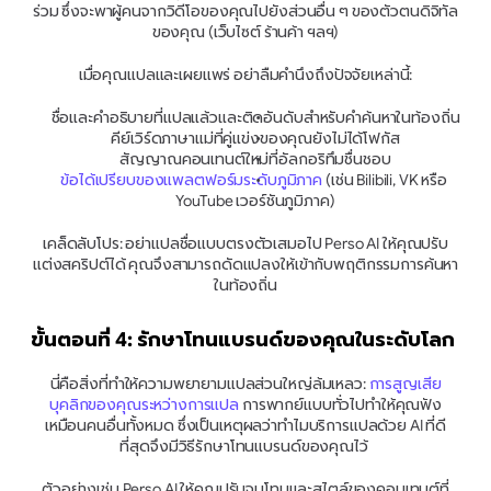
ร่วม ซึ่งจะพาผู้คนจากวิดีโอของคุณไปยังส่วนอื่น ๆ ของตัวตนดิจิทัล
ของคุณ (เว็บไซต์ ร้านค้า ฯลฯ)
เมื่อคุณแปลและเผยแพร่ อย่าลืมคำนึงถึงปัจจัยเหล่านี้:
ชื่อและคำอธิบายที่แปลแล้วและติดอันดับสำหรับคำค้นหาในท้องถิ่น
คีย์เวิร์ดภาษาแม่ที่คู่แข่งของคุณยังไม่ได้โฟกัส
สัญญาณคอนเทนต์ใหม่ที่อัลกอริทึมชื่นชอบ
ข้อได้เปรียบของแพลตฟอร์มระดับภูมิภาค
 (เช่น Bilibili, VK หรือ 
YouTube เวอร์ชันภูมิภาค)
เคล็ดลับโปร: อย่าแปลชื่อแบบตรงตัวเสมอไป Perso AI ให้คุณปรับ
แต่งสคริปต์ได้ คุณจึงสามารถดัดแปลงให้เข้ากับพฤติกรรมการค้นหา
ในท้องถิ่น
ขั้นตอนที่ 4: รักษาโทนแบรนด์ของคุณในระดับโลก
นี่คือสิ่งที่ทำให้ความพยายามแปลส่วนใหญ่ล้มเหลว: 
การสูญเสีย
บุคลิกของคุณระหว่างการแปล
 การพากย์แบบทั่วไปทำให้คุณฟัง
เหมือนคนอื่นทั้งหมด ซึ่งเป็นเหตุผลว่าทำไมบริการแปลด้วย AI ที่ดี
ที่สุดจึงมีวิธีรักษาโทนแบรนด์ของคุณไว้ 
ตัวอย่างเช่น Perso AI ให้คุณปรับจูนโทนและสไตล์ของคอนเทนต์ที่