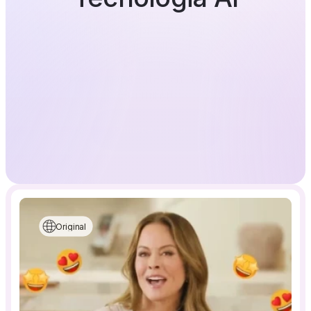
Transforme seus anúncios de produtos em 
ativos multilíngues prontos para o mercado 
com um fluxo de trabalho de vídeo com IA 
simplificado. Entregue mensagens de 
lançamento consistentes em todas as regiões 
em minutos.
Comece a Criar
Original