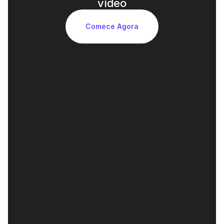
vídeo
Comece Agora
Dublagem de Voz com Qualidade de 
Estúdio por IA
Substitua a narração original por vozes de IA 
realistas que combinam tom e ritmo. Sem som 
robótico, sem perda de emoção.
Sincronização Labial Automática