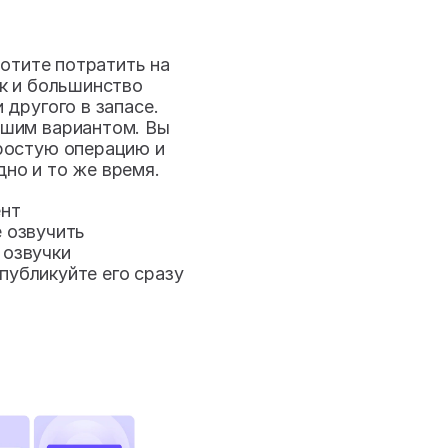
отите потратить на 
к и большинство 
 другого в запасе. 
шим вариантом. Вы 
ростую операцию и 
но и то же время.
ент
е озвучить
 озвучки
убликуйте его сразу 