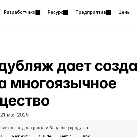
Разработчики
Ресурс
Предприятие
Цены
дубляж дает созда
а многоязычное 
щество
е
21 мая 2025 г.
одитель отдела роста и Владелец продукта
PT
Perplexity
Claude
Gemini
Grok