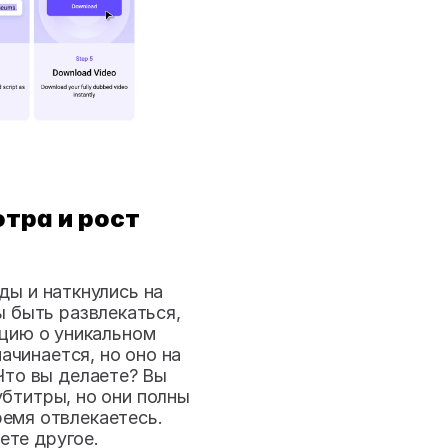
ра и рост 
ы и наткнулись на 
 быть развлекаться, 
цию о уникальном 
чинается, но оно на 
то вы делаете? Вы 
титры, но они полны 
ремя отвлекаетесь. 
ете другое.