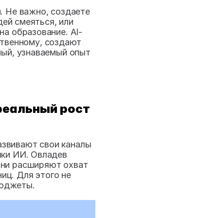
 Не важно, создаете 
ей смеяться, или 
а образование. AI-
твенному, создают 
ый, узнаваемый опыт 
еальный рост 
звивают свои каналы 
ки ИИ. Овладев 
они расширяют охват 
ц. Для этого не 
юджеты. 