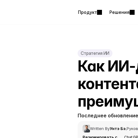
Продукт
Решения
Стратегия ИИ
Как ИИ-
контент
преиму
Последнее обновлени
Written By
Унтэ Бэ
Руков
,
Резюмировать с
Chat G