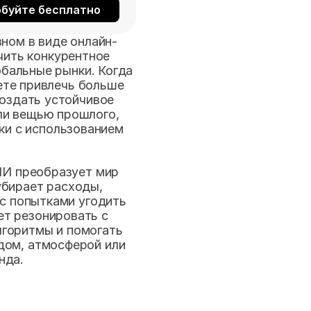
буйте бесплатно
ном в виде онлайн-
ить конкурентное 
бальные рынки. Когда 
те привлечь больше 
оздать устойчивое 
ли вещью прошлого, 
ки с использованием 
И преобразует мир 
бирает расходы, 
с попытками угодить 
т резонировать с 
горитмы и помогать 
дом, атмосферой или 
нда. 