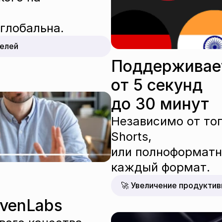
глобальна.
телей
Поддерживает
от 5 секунд 
до 30 минут
Независимо от того
Shorts, 
или полноформатн
каждый формат.
🚀 Увеличение продуктив
venLabs