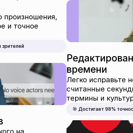
 произношения, 
 и точное 
и зрителей
Редактирован
времени
Легко исправьте 
считанные секунды
термины и культур
🎯 Достигает 98% точно
в
ого на 