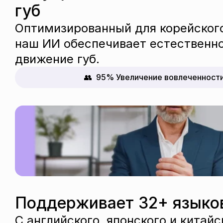
губ
Оптимизированный для корейского
наш ИИ обеспечивает естественное
движение губ.
👥  95% Увеличение вовлеченност
Поддерживает 32+ языко
С английского, японского и китайск