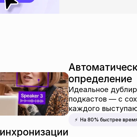
Автоматическ
определение
Идеальное дублиро
подкастов — с сох
каждого выступа
⚡  На 80% быстрее врем
инхронизации 