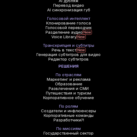
AI дубляж
Перевод видео
AI синхронизация губ
Голосовой интеллект
Клонирование голоса
Голосовой переводчик
Разделение аудио
Voice Library
Транскрипция и субтитры
Речь в текст
Генерация субтитров для видео
Редактор субтитров
РЕШЕНИЯ
По отраслям
Маркетинг и реклама
Образование
Развлечения и СМИ
Путешествия и туризм
Корпоративное обучение
По ролям
Создатели и инфлюенсеры
Корпоративные команды
Разработчики
По миссиям
Государственный сектор