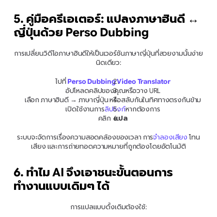
5. คู่มือครีเอเตอร์: แปลงภาษาฮินดี ↔ 
ญี่ปุ่นด้วย Perso Dubbing
การเปลี่ยนวิดีโอภาษาฮินดีให้เป็นเวอร์ชันภาษาญี่ปุ่นที่สวยงามนั้นง่าย
นิดเดียว:
ไปที่ 
Perso Dubbing Video Translator
อัปโหลดคลิปของคุณหรือวาง URL
เลือก ภาษาฮินดี → ภาษาญี่ปุ่น หรือสลับกันในทิศทางตรงกันข้าม
เปิดใช้งานการ
ลิปซิงก์
หากต้องการ
คลิก 
 แปล
ระบบจะจัดการเรื่องความสอดคล้องของเวลา การ
จำลองเสียง
 โทน
เสียง และการถ่ายทอดความหมายที่ถูกต้องโดยอัตโนมัติ
6. ทำไม AI จึงเอาชนะขั้นตอนการ
ทำงานแบบเดิมๆ ได้
การแปลแบบดั้งเดิมต้องใช้: