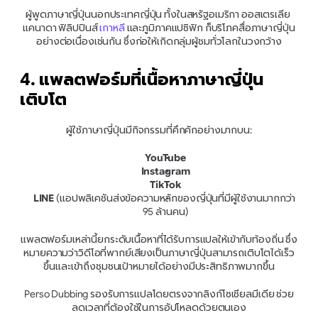
ผู้พูดภาษาญี่ปุ่นนอกประเทศญี่ปุ่น ทั้งในสหรัฐอเมริกา ออสเตรเลีย 
แคนาดา ฟิลิปปินส์ 
เกาหลี
 และภูมิภาคแปซิฟิก ก็บริโภคสื่อภาษาญี่ปุ่น
อย่างต่อเนื่องเช่นกัน ซึ่งก่อให้เกิดกลุ่มผู้ชมทั่วโลกในวงกว้าง
4. แพลตฟอร์มที่เนื้อหาภาษาญี่ปุ่น
เติบโต
ผู้ใช้ภาษาญี่ปุ่นมีกิจกรรมที่คึกคักอย่างมากบน:
YouTube
Instagram
TikTok
LINE
 (แอปพลิเคชันส่งข้อความหลักของญี่ปุ่นที่มีผู้ใช้งานมากกว่า 
95 ล้านคน)
แพลตฟอร์มเหล่านี้ยกระดับเนื้อหาที่ได้รับการแปลให้เข้ากับท้องถิ่น ซึ่ง
หมายความว่าวิดีโอที่พากย์เสียงเป็นภาษาญี่ปุ่นสามารถเติบโตได้เร็ว
ขึ้นและเข้าถึงชุมชนเป้าหมายได้อย่างมีประสิทธิภาพมากขึ้น
Perso Dubbing รองรับการแปลโดยตรงจากลิงก์โซเชียลมีเดีย ช่วย
ลดเวลาที่ต้องใช้ในการอัปโหลดด้วยตนเอง