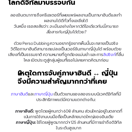
โลกดิจิทัลมาบรรจบกัน
ลองจินตนาการถึงครีเอเตอร์ที่เผยแพร่ผลงานเป็นภาษาฮินดีและทำ
ผลงานได้ดีทั่วทั้งเอเชียใต้
วันหนึ่ง เธอสงสัยว่า: 
จะเป็นอย่างไรหากวิดีโอเดียวกันนี้สามารถ
สื่อสารกับญี่ปุ่นได้ด้วย?
ด้วย Perso Dubbing ความอยากรู้อยากเห็นนั้นจะกลายเป็นจริง
วิดีโอภาษาฮินดีสามารถแปลงเป็นเวอร์ชันภาษาญี่ปุ่นได้ พร้อมด้วย
เสียงที่เป็นธรรมชาติ ความหมายที่ถูกต้องแม่นยำ และการ
ลิปซิงก์
ที่ลื่น
ไหล เปิดประตูสู่กลุ่มผู้ชมที่เธอไม่เคยคาดคิดมาก่อน
เหตุใดการจับคู่ภาษาฮินดี ↔ ญี่ปุ่น 
จึงมีความสำคัญมากกว่าที่เคย
ภาษาฮินดี
และ
ภาษาญี่ปุ่น 
เป็นตัวแทนของสองระบบนิเวศดิจิทัลที่มี
ประสิทธิภาพแต่มีความแตกต่างกัน:
ภาษาฮินดี:
 พูดโดยผู้คนกว่า 600 ล้านคน ส่วนใหญ่อยู่ในตลาดที่
เน้นการใช้งานบนมือถือเป็นหลักขนาดใหญ่ของอินเดีย
ภาษาญี่ปุ่น:
 ใช้โดยผู้พูดมากกว่า 125 ล้านคนที่มีการเข้าถึงดิจิทัล
ในระดับสูงมาก