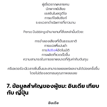
ผู้เชี่ยวชาญหลายคน
นักพากย์เสียง
เซสชันในสตูดิโอ
การแก้ไขลิปซิงก์
ระยะเวลาดำเนินการที่ยาวนาน
Perso Dubbing เข้ามาแทนที่สิ่งเหล่านั้นด้วย:
การจำลองเสียงที่เป็นธรรมชาติ
การแปลที่แม่นยำ
การ
ลิปซิงก์
อัตโนมัติ
การผลิตที่รวดเร็วขึ้น
ความสามารถในการขยายขนาดที่คุ้มค่ากับต้นทุน
ครีเอเตอร์จะมีเวลาเพิ่มขึ้นและสามารถเผยแพร่ผลงานได้บ่อยครั้งขึ้น
โดยไม่ต้องลดทอนคุณภาพลงเลย
7. ข้อมูลสำคัญของผู้ชม: อินเดีย เทียบ
กับ ญี่ปุ่น
อินเดีย