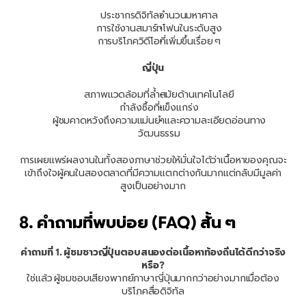
ประชากรดิจิทัลจำนวนมหาศาล
การใช้งานสมาร์ทโฟนในระดับสูง
การบริโภควิดีโอที่เพิ่มขึ้นเรื่อย ๆ
ญี่ปุ่น
สภาพแวดล้อมที่ล้ำสมัยด้านเทคโนโลยี
กำลังซื้อที่แข็งแกร่ง
ผู้ชมคาดหวังถึงความแม่นยำและความละเอียดอ่อนทาง
วัฒนธรรม
การเผยแพร่ผลงานในทั้งสองภาษาช่วยให้มั่นใจได้ว่าเนื้อหาของคุณจะ
เข้าถึงใจผู้คนในสองตลาดที่มีความแตกต่างกันมากแต่กลับมีมูลค่า
สูงเป็นอย่างมาก
8. คำถามที่พบบ่อย (FAQ) สั้น ๆ
คำถามที่ 1. ผู้ชมชาวญี่ปุ่นตอบสนองต่อเนื้อหาท้องถิ่นได้ดีกว่าจริง
หรือ?
ใช่แล้ว ผู้ชมชอบเสียงพากย์ภาษาญี่ปุ่นมากกว่าอย่างมากเมื่อต้อง
บริโภคสื่อดิจิทัล