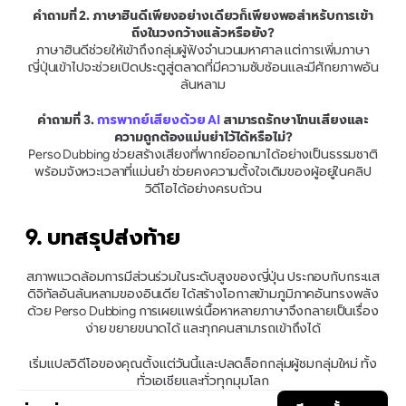
คำถามที่ 2. ภาษาฮินดีเพียงอย่างเดียวก็เพียงพอสำหรับการเข้า
ถึงในวงกว้างแล้วหรือยัง?
ภาษาฮินดีช่วยให้เข้าถึงกลุ่มผู้ฟังจำนวนมหาศาล แต่การเพิ่มภาษา
ญี่ปุ่นเข้าไปจะช่วยเปิดประตูสู่ตลาดที่มีความซับซ้อนและมีศักยภาพอัน
ล้นหลาม
คำถามที่ 3. 
การพากย์เสียงด้วย AI
 สามารถรักษาโทนเสียงและ
ความถูกต้องแม่นยำไว้ได้หรือไม่?
Perso Dubbing ช่วยสร้างเสียงที่พากย์ออกมาได้อย่างเป็นธรรมชาติ
พร้อมจังหวะเวลาที่แม่นยำ ช่วยคงความตั้งใจเดิมของผู้อยู่ในคลิป
วิดีโอได้อย่างครบถ้วน
9. บทสรุปส่งท้าย
สภาพแวดล้อมการมีส่วนร่วมในระดับสูงของญี่ปุ่น ประกอบกับกระแส
ดิจิทัลอันล้นหลามของอินเดีย ได้สร้างโอกาสข้ามภูมิภาคอันทรงพลัง
ด้วย Perso Dubbing การเผยแพร่เนื้อหาหลายภาษาจึงกลายเป็นเรื่อง
ง่าย ขยายขนาดได้ และทุกคนสามารถเข้าถึงได้
เริ่มแปลวิดีโอของคุณตั้งแต่วันนี้และปลดล็อกกลุ่มผู้ชมกลุ่มใหม่ ทั้ง
ทั่วเอเชียและทั่วทุกมุมโลก