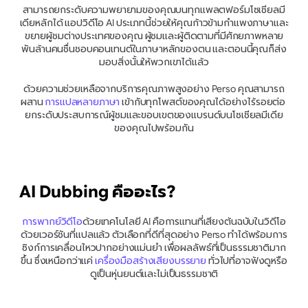
สามารถยกระดับความพยายามของคุณบนทุกแพลตฟอร์มโซเชียลมี
เดียหลักได้ แอปวิดีโอ AI ประเภทนี้ช่วยให้คุณก้าวข้ามกำแพงภาษาและ
ขยายผู้ชมต่างประเทศของคุณ ผู้ชมและผู้ติดตามที่มีศักยภาพหลาย
พันล้านคนชื่นชอบคอนเทนต์ในภาษาหลักของตน และตอนนี้คุณก็ส่ง
มอบสิ่งนั้นให้พวกเขาได้แล้ว
ด้วยความช่วยเหลือจากบริการคุณภาพสูงอย่าง Perso คุณสามารถ
ผสาน 
การแปลหลายภาษา
 เข้ากับทุกโพสต์ของคุณได้อย่างไร้รอยต่อ 
ยกระดับประสบการณ์ผู้ชมและขอบเขตของแบรนด์บนโซเชียลมีเดีย
ของคุณไปพร้อมกัน
AI Dubbing คืออะไร?
การพากย์วิดีโอ
ด้วยเทคโนโลยี AI คือการแทนที่เสียงต้นฉบับในวิดีโอ
ด้วยเวอร์ชันที่แปลแล้ว ตัวเลือกที่ดีที่สุดอย่าง Perso ทำได้พร้อมการ
ซิงก์การเคลื่อนไหวปากอย่างแม่นยำ เพื่อผลลัพธ์ที่เป็นธรรมชาติมาก
ขึ้น ซึ่งเหนือกว่าแค่ 
เครื่องมือสร้างเสียงบรรยาย
 ทั่วไปที่อาจฟังดูหรือ
ดูเป็นหุ่นยนต์และไม่เป็นธรรมชาติ