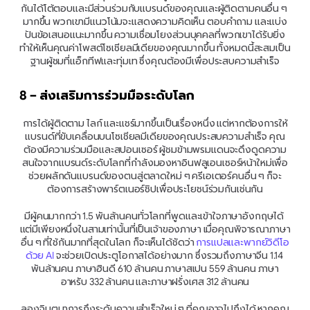
กันได้โต้ตอบและมีส่วนร่วมกับแบรนด์ของคุณและผู้ติดตามคนอื่น ๆ 
มากขึ้น พวกเขามีแนวโน้มจะแสดงความคิดเห็น ตอบคำถาม และแบ่ง
ปันข้อเสนอแนะมากขึ้น ความเชื่อมโยงส่วนบุคคลที่พวกเขาได้รับยิ่ง
ทำให้เห็นคุณค่าโพสต์โซเชียลมีเดียของคุณมากขึ้น ทั้งหมดนี้สะสมเป็น
ฐานผู้ชมที่แอ็กทีฟและทุ่มเท ซึ่งคุณต้องมีเพื่อประสบความสำเร็จ
8 – ส่งเสริมการร่วมมือระดับโลก
การได้ผู้ติดตาม ไลก์ และแชร์มากขึ้นเป็นเรื่องหนึ่ง แต่หากต้องการให้
แบรนด์ที่ขับเคลื่อนบนโซเชียลมีเดียของคุณประสบความสำเร็จ คุณ
ต้องมีความร่วมมือและสปอนเซอร์ ผู้ชมข้ามพรมแดนจะดึงดูดความ
สนใจจากแบรนด์ระดับโลกที่กำลังมองหาอินฟลูเอนเซอร์หน้าใหม่เพื่อ
ช่วยผลักดันแบรนด์ของตนสู่ตลาดใหม่ ๆ ครีเอเตอร์คนอื่น ๆ ก็จะ
ต้องการสร้างพาร์ตเนอร์ชิปเพื่อประโยชน์ร่วมกันเช่นกัน
มีผู้คนมากกว่า 1.5 พันล้านคนทั่วโลกที่พูดและเข้าใจภาษาอังกฤษได้ 
แต่มีเพียงหนึ่งในสามเท่านั้นที่เป็นเจ้าของภาษา เมื่อคุณพิจารณาภาษา
อื่น ๆ ที่ใช้กันมากที่สุดในโลก ก็จะเห็นได้ชัดว่า 
การแปลและพากย์วิดีโอ
ด้วย AI
 จะช่วยเปิดประตูโอกาสได้อย่างมาก ซึ่งรวมถึงภาษาจีน 1.14 
พันล้านคน ภาษาฮินดี 610 ล้านคน ภาษาสเปน 559 ล้านคน ภาษา
อาหรับ 332 ล้านคน และภาษาฝรั่งเศส 312 ล้านคน
ลองจินตนาการถึงระดับความสำเร็จใหม่ ๆ ที่คุณอาจไปถึงได้ หากคุณ