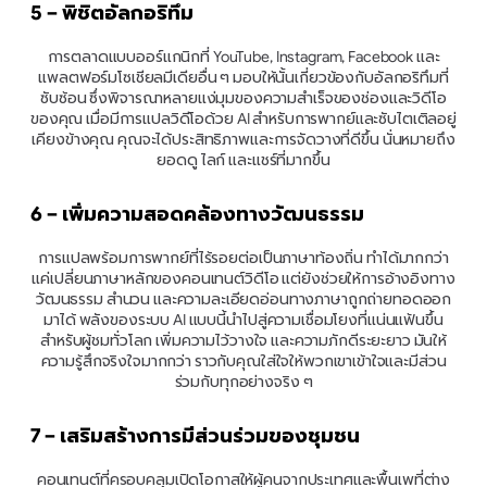
5 – พิชิตอัลกอริทึม
การตลาดแบบออร์แกนิกที่ YouTube, Instagram, Facebook และ
แพลตฟอร์มโซเชียลมีเดียอื่น ๆ มอบให้นั้นเกี่ยวข้องกับอัลกอริทึมที่
ซับซ้อน ซึ่งพิจารณาหลายแง่มุมของความสำเร็จของช่องและวิดีโอ
ของคุณ เมื่อมีการแปลวิดีโอด้วย AI สำหรับการพากย์และซับไตเติลอยู่
เคียงข้างคุณ คุณจะได้ประสิทธิภาพและการจัดวางที่ดีขึ้น นั่นหมายถึง
ยอดดู ไลก์ และแชร์ที่มากขึ้น
6 – เพิ่มความสอดคล้องทางวัฒนธรรม
การแปลพร้อมการพากย์ที่ไร้รอยต่อเป็นภาษาท้องถิ่น ทำได้มากกว่า
แค่เปลี่ยนภาษาหลักของคอนเทนต์วิดีโอ แต่ยังช่วยให้การอ้างอิงทาง
วัฒนธรรม สำนวน และความละเอียดอ่อนทางภาษาถูกถ่ายทอดออก
มาได้ พลังของระบบ AI แบบนี้นำไปสู่ความเชื่อมโยงที่แน่นแฟ้นขึ้น
สำหรับผู้ชมทั่วโลก เพิ่มความไว้วางใจ และความภักดีระยะยาว มันให้
ความรู้สึกจริงใจมากกว่า ราวกับคุณใส่ใจให้พวกเขาเข้าใจและมีส่วน
ร่วมกับทุกอย่างจริง ๆ
7 – เสริมสร้างการมีส่วนร่วมของชุมชน
คอนเทนต์ที่ครอบคลุมเปิดโอกาสให้ผู้คนจากประเทศและพื้นเพที่ต่าง