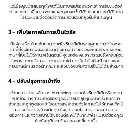
แต่เมื่อคุณนำเสนอทุกโพสต์เป็นภาษาแม่ของพวกเขา การรับชมต่อก็
ง่ายและสบายขึ้นมาก พวกเขาจะดูจนจบทั้งวิดีโอและอยากดูวิดีโอต่อ
ไป นั่นหมายถึงตัวชี้วัดการมีส่วนร่วมที่สูงขึ้นสำหรับคุณ
3 – เพิ่มโอกาสในการเป็นไวรัล
ยิ่งผู้คนเชื่อมโยงกับคอนเทนต์โซเชียลมีเดียของคุณมากเท่าไร พวก
เขาก็ยิ่งมีแนวโน้มจะแชร์มากขึ้นเท่านั้น ด้วยตัวเลือกการพากย์หลาย
ภาษาที่เป็นไปได้ผ่าน AI ในตอนนี้ ผู้ชมแต่ละคนสามารถแชร์ให้กลุ่มผู้ชม
เฉพาะของตนในภาษาของตนเองได้ การเป็นไวรัลคือเป้าหมายของ
คอนเทนต์ครีเอเตอร์ทุกคน และสิ่งนี้ช่วยเพิ่มความเป็นไปได้อย่างมาก
4 – ปรับปรุงการเข้าถึง 
ด้วยความช่วยเหลือของ AI dubbing แบรนด์โซเชียลมีเดียหรือความ
พยายามทางการตลาดของคุณจะครอบคลุมผู้คนมากขึ้น แม้ภาษา
อังกฤษจะถูกพูดและเข้าใจอย่างแพร่หลายทั่วโลก แต่ไม่ใช่ทุกคนที่จะมี
ความเชี่ยวชาญในระดับสูง ยิ่งคุณตอบโจทย์ความสนใจ ความ
ต้องการ และความสบายใจของแต่ละคนได้มากเท่าไร แบรนด์ของคุณ
ก็จะยิ่งดูดีในระดับสากลมากขึ้นเท่านั้น