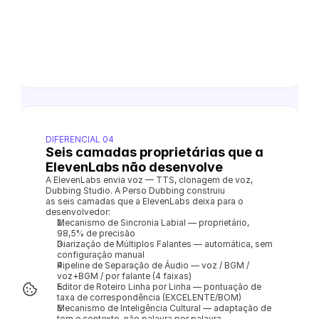
DIFERENCIAL 04
Seis camadas proprietárias que a 
ElevenLabs não desenvolve
A ElevenLabs envia voz — TTS, clonagem de voz, 
Dubbing Studio. A Perso Dubbing construiu
as seis camadas que a ElevenLabs deixa para o 
desenvolvedor:
Mecanismo de Sincronia Labial — proprietário, 
98,5% de precisão
Diarização de Múltiplos Falantes — automática, sem 
configuração manual
Pipeline de Separação de Áudio — voz / BGM / 
voz+BGM / por falante (4 faixas)
Editor de Roteiro Linha por Linha — pontuação de 
taxa de correspondência (EXCELENTE/BOM)
Mecanismo de Inteligência Cultural — adaptação de 
tom e contexto, não palavra por palavra