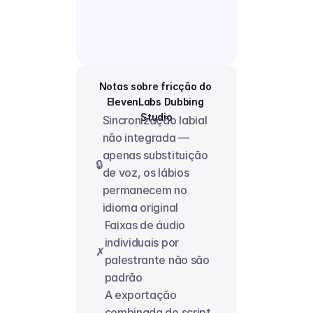
Notas sobre fricção do 
ElevenLabs Dubbing 
Studio
Sincronização labial 
não integrada — 
apenas substituição 
🔒
de voz, os lábios 
permanecem no 
idioma original
Faixas de áudio 
individuais por 
✗
palestrante não são 
padrão
A exportação 
combinada de script 