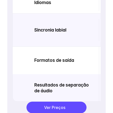
Idiomas
dub
98,5
Sincronia labial
gere
todo
MP4 
Formatos de saída
labi
SRT
Voz 
Resultados de separação 
por 
de áudio
indi
Ver Preços