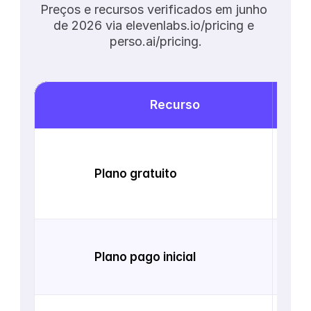
Preços e recursos verificados em junho 
de 2026 via elevenlabs.io/pricing e 
perso.ai/pricing.
Recurso
D
$0 —
de 9
Plano gratuito
de v
áudi
d'á
Star
Plano pago inicial
min 
velo