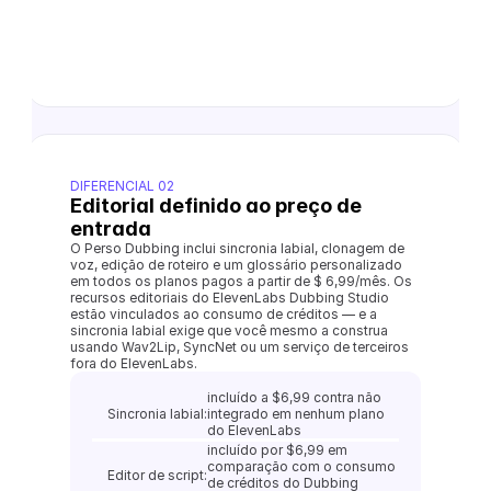
DIFERENCIAL 02
Editorial definido ao preço de 
entrada
O Perso Dubbing inclui sincronia labial, clonagem de 
voz, edição de roteiro e um glossário personalizado 
em todos os planos pagos a partir de $ 6,99/mês. Os 
recursos editoriais do ElevenLabs Dubbing Studio 
estão vinculados ao consumo de créditos — e a 
sincronia labial exige que você mesmo a construa 
usando Wav2Lip, SyncNet ou um serviço de terceiros 
fora do ElevenLabs.
incluído a $6,99 contra não 
Sincronia labial:
integrado em nenhum plano 
do ElevenLabs
incluído por $6,99 em 
comparação com o consumo 
Editor de script:
de créditos do Dubbing 