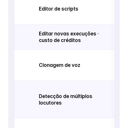
Inclu
$6,99
Editor de scripts
com 
de c
Editar novas execuções · 
Ediç
custo de créditos
cons
Inclu
$6.9
Clonagem de voz
da c
parc
Elev
Dete
subs
Detecção de múltiplos 
sincr
locutores
por 
inte
Mais