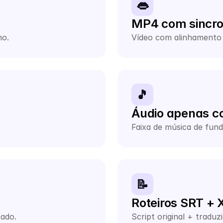
👄
MP4 com sincron
no.
Vídeo com alinhamento 
🎵
Áudio apenas 
Faixa de música de fund
📝
Roteiros SRT +
tado.
Script original + tradu