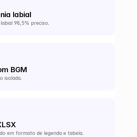
ia labial
labial 98,5% preciso.
com BGM
o isolada.
 XLSX
zido em formato de legenda e tabela.