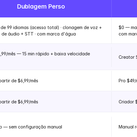
Dublagem Perso
de 99 idiomas (acesso total) · clonagem de voz + 
$0 — mais
 de áudio + STT · com marca d'água
com mar
6,99/mês — 15 min rápido + baixa velocidade 
Creator 
 partir de $6,99/mês
Pro $49/
 partir de $6,99/mês
Criador 
o — sem configuração manual
Manual 