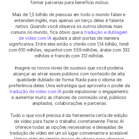
formar parcerias para benefício mútuo.
Mais de 1,5 bilhão de pessoas em todo o mundo falam e 
entendem inglês, mas apenas um terço delas é falante 
nativo. Quando você observa os outros idiomas mais 
comuns no mundo, fica óbvio que a 
tradução e dublagem 
de vídeo com IA
 ajudará a abrir portas de maneira 
significativa. Entre eles estão o chinês com 1,14 bilhão, hindi 
com 610 milhões, espanhol com 559 milhões, árabe com 332 
milhões e francês com 312 milhões.
Imagine os novos níveis de sucesso que você poderia 
alcançar ao atrair esses públicos com conteúdo de alta 
qualidade dublado de forma fluida para o idioma de 
preferência deles. Uma estratégia que aproveita o poder da 
tradução de vídeo com IA
 pode impulsionar o engajamento 
e aumentar muito as chances de conteúdo viral, públicos 
ampliados, colaborações e parcerias.
Tudo o que você precisa é da ferramenta certa de edição 
de vídeo para fazer o trabalho corretamente. Perso AI 
oferece todas as opções necessárias e desejadas de 
tradução de vídeo em um só lugar conveniente e acessível. 
Vamos além de simples trocas de idioma para oferecer 