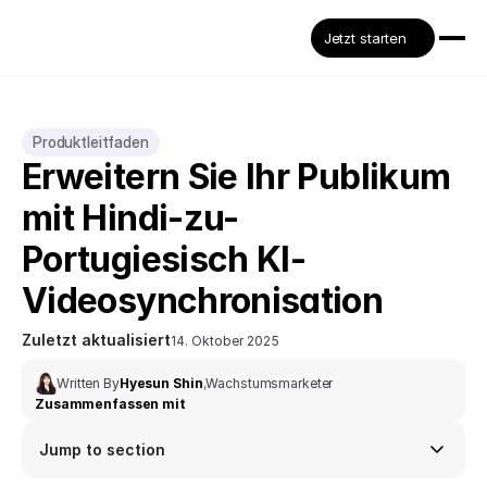
Jetzt starten
Produktleitfaden
Erweitern Sie Ihr Publikum 
mit Hindi-zu-
Portugiesisch KI-
Videosynchronisation
Zuletzt aktualisiert
14. Oktober 2025
Written By
Hyesun Shin
,
Wachstumsmarketer
Zusammenfassen mit
Jump to section