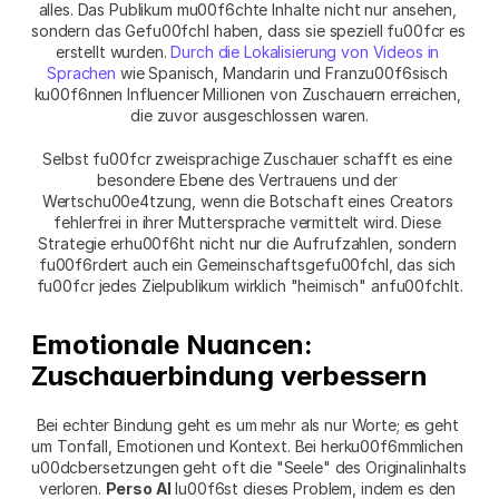
alles. Das Publikum mu00f6chte Inhalte nicht nur ansehen, 
sondern das Gefu00fchl haben, dass sie speziell fu00fcr es 
erstellt wurden. 
Durch die Lokalisierung von Videos in 
Sprachen
 wie Spanisch, Mandarin und Franzu00f6sisch 
ku00f6nnen Influencer Millionen von Zuschauern erreichen, 
die zuvor ausgeschlossen waren.
Selbst fu00fcr zweisprachige Zuschauer schafft es eine 
besondere Ebene des Vertrauens und der 
Wertschu00e4tzung, wenn die Botschaft eines Creators 
fehlerfrei in ihrer Muttersprache vermittelt wird. Diese 
Strategie erhu00f6ht nicht nur die Aufrufzahlen, sondern 
fu00f6rdert auch ein Gemeinschaftsgefu00fchl, das sich 
fu00fcr jedes Zielpublikum wirklich "heimisch" anfu00fchlt.
Emotionale Nuancen: 
Zuschauerbindung verbessern
Bei echter Bindung geht es um mehr als nur Worte; es geht 
um Tonfall, Emotionen und Kontext. Bei herku00f6mmlichen 
u00dcbersetzungen geht oft die "Seele" des Originalinhalts 
verloren. 
Perso AI
 lu00f6st dieses Problem, indem es den 