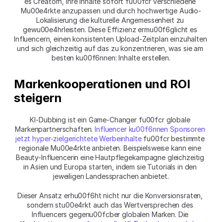
es Creatorn, ihre Inhalte sofort fu00fcr verschiedene 
Mu00e4rkte anzupassen und durch hochwertige Audio-
Lokalisierung die kulturelle Angemessenheit zu 
gewu00e4hrleisten. Diese Effizienz ermu00f6glicht es 
Influencern, einen konsistenten Upload-Zeitplan einzuhalten 
und sich gleichzeitig auf das zu konzentrieren, was sie am 
besten ku00f6nnen: Inhalte erstellen.
Markenkooperationen und ROI 
steigern
KI-Dubbing ist ein Game-Changer fu00fcr globale 
Markenpartnerschaften. 
Influencer ku00f6nnen Sponsoren 
jetzt hyper-zielgerichtete Werbeinhalte
 fu00fcr bestimmte 
regionale Mu00e4rkte anbieten. Beispielsweise kann eine 
Beauty-Influencerin eine Hautpflegekampagne gleichzeitig 
in Asien und Europa starten, indem sie Tutorials in den 
jeweiligen Landessprachen anbietet.
Dieser Ansatz erhu00f6ht nicht nur die Konversionsraten, 
sondern stu00e4rkt auch das Wertversprechen des 
Influencers gegenu00fcber globalen Marken. Die 