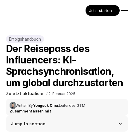
Jetzt starten
Erfolgshandbuch
Der Reisepass des 
Influencers: KI-
Sprachsynchronisation, 
um global durchzustarten
Zuletzt aktualisiert
12. Februar 2025
Written By
Yongsuk Choi
,
Leiter des GTM
Zusammenfassen mit
Jump to section