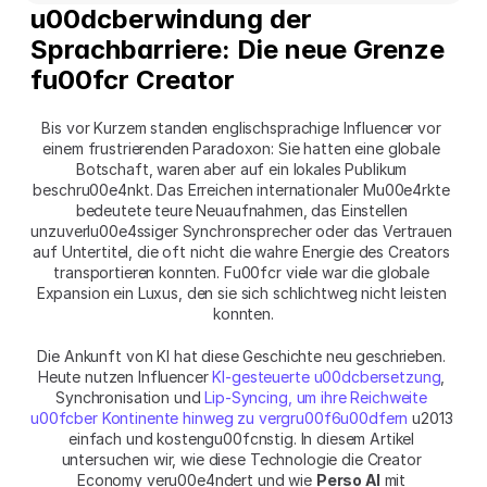
u00dcberwindung der 
Sprachbarriere: Die neue Grenze 
fu00fcr Creator
Bis vor Kurzem standen englischsprachige Influencer vor 
einem frustrierenden Paradoxon: Sie hatten eine globale 
Botschaft, waren aber auf ein lokales Publikum 
beschru00e4nkt. Das Erreichen internationaler Mu00e4rkte 
bedeutete teure Neuaufnahmen, das Einstellen 
unzuverlu00e4ssiger Synchronsprecher oder das Vertrauen 
auf Untertitel, die oft nicht die wahre Energie des Creators 
transportieren konnten. Fu00fcr viele war die globale 
Expansion ein Luxus, den sie sich schlichtweg nicht leisten 
konnten.
Die Ankunft von KI hat diese Geschichte neu geschrieben. 
Heute nutzen Influencer 
KI-gesteuerte u00dcbersetzung
, 
Synchronisation und 
Lip-Syncing, um ihre Reichweite 
u00fcber Kontinente hinweg zu vergru00f6u00dfern
 u2013 
einfach und kostengu00fcnstig. In diesem Artikel 
untersuchen wir, wie diese Technologie die Creator 
Economy veru00e4ndert und wie 
Perso AI
 mit 