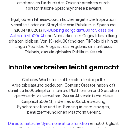
emotionalen Eindruck des Originalsprechers durch 
fortschrittliche Sprachsynthese bewahrt.
Egal, ob ein Fitness-Coach hochenergetische Inspiration 
vermittelt oder ein Storyteller sein Publikum in Spannung 
hu00e4lt u2013 
KI-Dubbing sorgt dafu00fcr, dass die 
Authentizitu00e4t
 und Nahbarkeit der Originaldarstellung 
erhalten bleiben. Von 15-seku00fcndigen TikToks bis hin zu 
langen YouTube-Vlogs ist das Ergebnis ein nahtloses 
Erlebnis, das ein globales Publikum fesselt.
Inhalte verbreiten leicht gemacht
Globales Wachstum sollte nicht die doppelte 
Arbeitsbelastung bedeuten. Content Creator haben oft 
damit zu ku00e4mpfen, mehrere Plattformen und Sprachen 
gleichzeitig zu verwalten. 
Perso AI
 vereinfacht diese 
Komplexitu00e4t, indem es u00dcbersetzung, 
Synchronisation und Lip-Syncing in einer einzigen, 
benutzerfreundlichen Plattform vereint.
Die automatische Synchronisationsfunktion
 ermu00f6glicht 