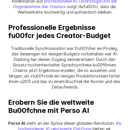
Kombination aus 
professioneller KI-Technologie und der 
Originalstimme des Creators
 sorgt dafu00fcr, dass die 
Werbeinhalte hochwertig und authentisch bleiben.
Professionelle Ergebnisse 
fu00fcr jedes Creator-Budget
Traditionelle Synchronisation war fru00fcher ein Privileg, 
das denjenigen mit riesigen Budgets vorbehalten war. KI-
Dubbing hat diesen Zugang demokratisiert. Durch den 
Einsatz hochentwickelter Sprachsynthese ku00f6nnen 
Creator jetzt Ergebnisse erzielen, die so aussehen und 
klingen, als stu00fcnde ein riesiges Produktionsteam hinter 
ihnen u2013 und das zu einem Bruchteil der Kosten und des 
Zeitaufwands.
Erobern Sie die weltweite 
Bu00fchne mit Perso AI
Perso AI
 steht an der Spitze dieser globalen Revolution. 
Als 
hochmoderne, KI-gesteuerte Plattform
 bieten wir 