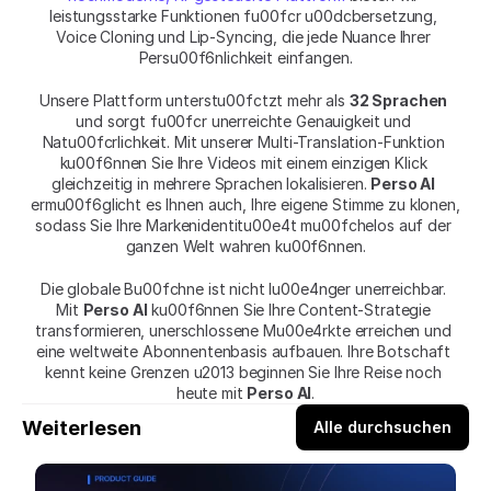
leistungsstarke Funktionen fu00fcr u00dcbersetzung, 
Voice Cloning und Lip-Syncing, die jede Nuance Ihrer 
Persu00f6nlichkeit einfangen.
Unsere Plattform unterstu00fctzt mehr als 
32 Sprachen
und sorgt fu00fcr unerreichte Genauigkeit und 
Natu00fcrlichkeit. Mit unserer Multi-Translation-Funktion 
ku00f6nnen Sie Ihre Videos mit einem einzigen Klick 
gleichzeitig in mehrere Sprachen lokalisieren. 
Perso AI
ermu00f6glicht es Ihnen auch, Ihre eigene Stimme zu klonen, 
sodass Sie Ihre Markenidentitu00e4t mu00fchelos auf der 
ganzen Welt wahren ku00f6nnen.
Die globale Bu00fchne ist nicht lu00e4nger unerreichbar. 
Mit 
Perso AI
 ku00f6nnen Sie Ihre Content-Strategie 
transformieren, unerschlossene Mu00e4rkte erreichen und 
eine weltweite Abonnentenbasis aufbauen. Ihre Botschaft 
kennt keine Grenzen u2013 beginnen Sie Ihre Reise noch 
heute mit 
Perso AI
.
Weiterlesen
Alle durchsuchen