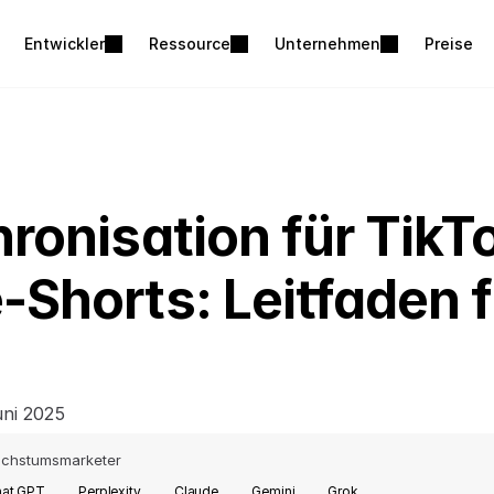
Entwickler
Ressource
Unternehmen
Preise
ronisation für TikTo
Shorts: Leitfaden fü
uni 2025
chstumsmarketer
at GPT
Perplexity
Claude
Gemini
Grok