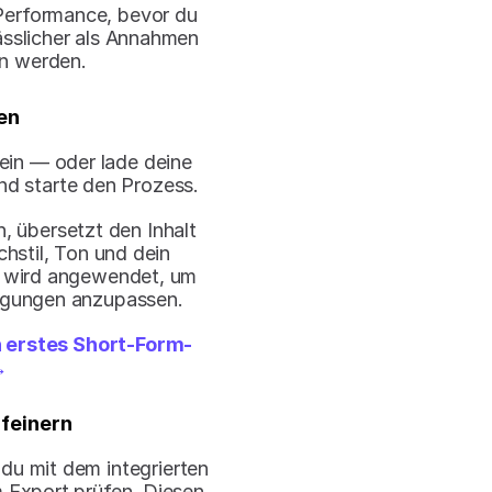
Performance, bevor du 
sslicher als Annahmen 
en werden.
en
in — oder lade deine 
nd starte den Prozess.
, übersetzt den Inhalt 
stil, Ton und dein 
n wird angewendet, um 
egungen anzupassen.
n erstes Short-Form-
→
rfeinern
 du mit dem integrierten 
 Export prüfen. Diesen 