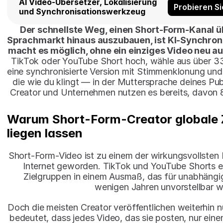
AI Video-Übersetzer, Lokalisierung 
Probieren Si
und Synchronisationswerkzeug
Der schnellste Weg, einen Short-Form-Kanal üb
Sprachmarkt hinaus auszubauen, ist KI-Synchroni
macht es möglich, ohne ein einziges Video neu 
TikTok oder YouTube Short hoch, wähle aus über 33
eine synchronisierte Version mit Stimmenklonung und
die wie du klingt — in der Muttersprache deines Pu
Creator und Unternehmen nutzen es bereits, davon 
Warum Short-Form-Creator globale Z
liegen lassen
Short-Form-Video ist zu einem der wirkungsvollsten D
Internet geworden. TikTok und YouTube Shorts er
Zielgruppen in einem Ausmaß, das für unabhängig
wenigen Jahren unvorstellbar w
Doch die meisten Creator veröffentlichen weiterhin nu
bedeutet, dass jedes Video, das sie posten, nur einen