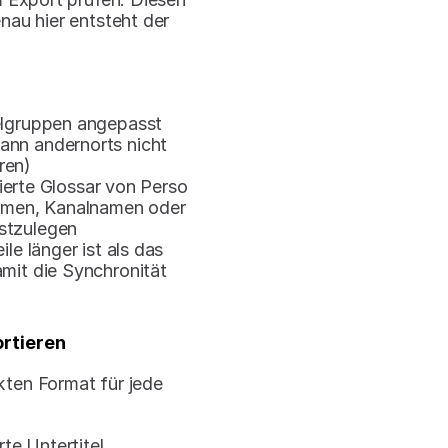
au hier entsteht der 
ielgruppen angepasst 
nn andernorts nicht 
ren)
erte Glossar von Perso 
amen, Kanalnamen oder 
stzulegen
e länger ist als das 
amit die Synchronität 
ortieren
kten Format für jede 
rte Untertitel