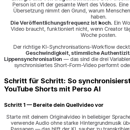
Person ist oft der gesamte Wert des Videos. Eine 
Übersetzung nimmt den Grund, warum Menschen 
haben.
Die Veröffentlichungsfrequenz ist hoch.
 Ein Wo
Video braucht, funktioniert nicht, wenn Creator tä
Woche posten.
Geschwindigkeit, stimmliche Authentizitä
Lippensynchronisation
 — das sind die drei Variable
synchronisiertes Short-Form-Video performt oder
Schritt für Schritt: So synchronisiers
YouTube Shorts mit Perso AI
Schritt 1 — Bereite dein Quellvideo vor
Starte mit deinem Originalvideo in beliebiger Sprache
verwende Audio ohne starke Hintergrundmusik üb
Passagen — das hilft der KI, sauber zu transkribie