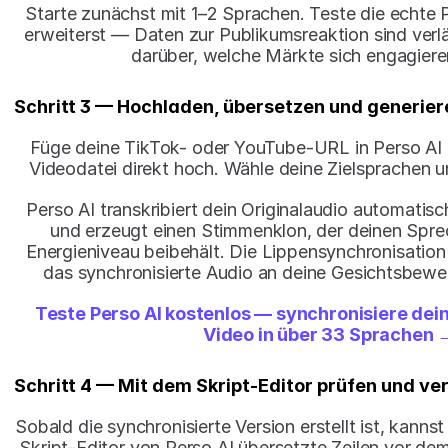
Starte zunächst mit 1–2 Sprachen. Teste die echte 
erweiterst — Daten zur Publikumsreaktion sind verlä
darüber, welche Märkte sich engagier
Schritt 3 — Hochladen, übersetzen und generier
Füge deine TikTok- oder YouTube-URL in Perso AI e
Videodatei direkt hoch. Wähle deine Zielsprachen u
Perso AI transkribiert dein Originalaudio automatisch
und erzeugt einen Stimmenklon, der deinen Sprech
Energieniveau beibehält. Die Lippensynchronisatio
das synchronisierte Audio an deine Gesichtsbew
Teste Perso AI kostenlos — synchronisiere dei
Video in über 33 Sprachen 
Schritt 4 — Mit dem Skript-Editor prüfen und ve
Sobald die synchronisierte Version erstellt ist, kannst
Skript-Editor von Perso AI übersetzte Zeilen vor dem