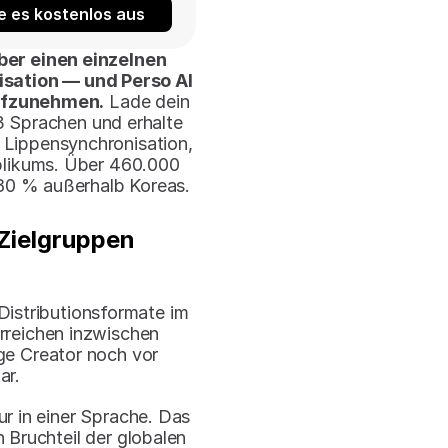
e es kostenlos aus
er einen einzelnen 
sation — und Perso AI 
aufzunehmen.
 Lade dein 
 Sprachen und erhalte 
 Lippensynchronisation, 
blikums. Über 460.000 
80 % außerhalb Koreas.
ielgruppen 
istributionsformate im 
reichen inzwischen 
e Creator noch vor 
ar.
r in einer Sprache. Das 
 Bruchteil der globalen 