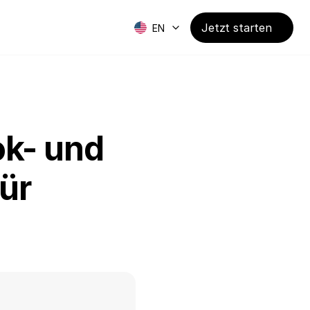
Jetzt starten
EN
k- und 
r 