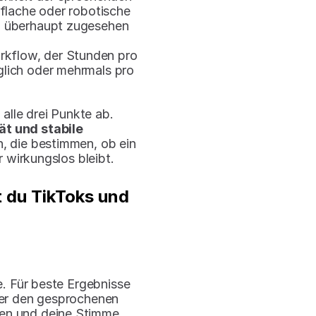
flache oder robotische 
überhaupt zugesehen 
rkflow, der Stunden pro 
glich oder mehrmals pro 
Der richtige KI-Synchronisations-Workflow deckt alle drei Punkte ab. 
t und stabile 
n, die bestimmen, ob ein 
 wirkungslos bleibt.
t du TikToks und 
. Für beste Ergebnisse 
er den gesprochenen 
ren und deine Stimme 