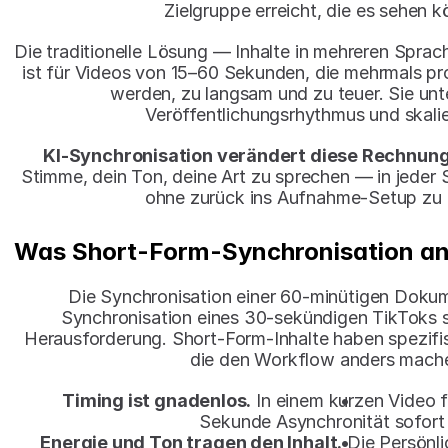
Zielgruppe erreicht, die es sehen k
Die traditionelle Lösung — Inhalte in mehreren Spr
ist für Videos von 15–60 Sekunden, die mehrmals pro
werden, zu langsam und zu teuer. Sie unte
Veröffentlichungsrhythmus und skalier
KI-Synchronisation verändert diese Rechnung 
Stimme, dein Ton, deine Art zu sprechen — in jeder S
ohne zurück ins Aufnahme-Setup zu
Was Short-Form-Synchronisation a
Die Synchronisation einer 60-minütigen Dokum
Synchronisation eines 30-sekündigen TikToks si
Herausforderung. Short-Form-Inhalte haben spezifi
die den Workflow anders mach
Timing ist gnadenlos.
 In einem kurzen Video fä
Sekunde Asynchronität sofort 
Energie und Ton tragen den Inhalt.
 Die Persönli