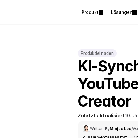
Produkt
Lösungen
Produktleitfaden
KI-Synch
YouTube-
Creator
Zuletzt aktualisiert
10. J
Written By
Minjae Lee
Wa
,
Zusammenfassen mit
Ch