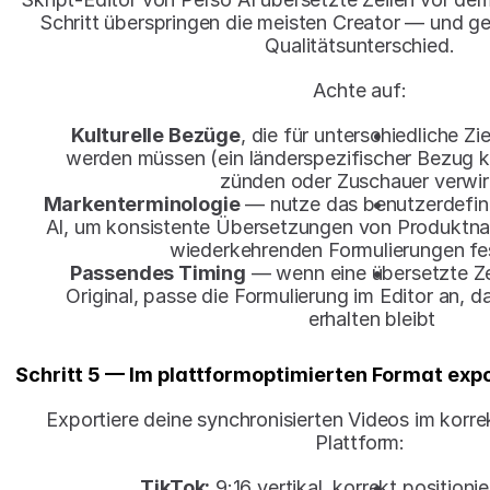
Schritt überspringen die meisten Creator — und gen
Qualitätsunterschied.
Achte auf:
Kulturelle Bezüge
, die für unterschiedliche Z
werden müssen (ein länderspezifischer Bezug ka
zünden oder Zuschauer verwir
Markenterminologie
 — nutze das benutzerdefini
AI, um konsistente Übersetzungen von Produktn
wiederkehrenden Formulierungen fe
Passendes Timing
 — wenn eine übersetzte Zeil
Original, passe die Formulierung im Editor an, d
erhalten bleibt
Schritt 5 — Im plattformoptimierten Format exp
Exportiere deine synchronisierten Videos im korre
Plattform:
TikTok:
 9:16 vertikal, korrekt positionie