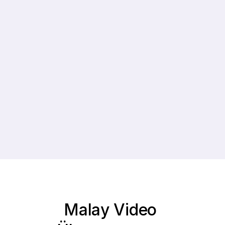
0 %
0%
Niedrigere Kosten
Schnellere Produktion
Zeit
0%
0+
Durchschnittliches 
Sprachen
Abonnentenwach
Unterstützt
stum
Malay Video 