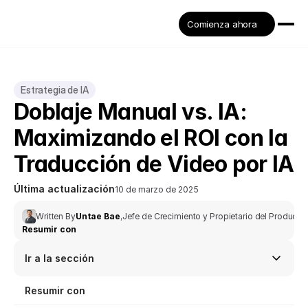
Comienza ahora
Estrategia de IA
Doblaje Manual vs. IA: 
Maximizando el ROI con la 
Traducción de Video por IA
Última actualización
10 de marzo de 2025
Written By
Untae Bae
,
Jefe de Crecimiento y Propietario del Producto
Resumir con
Ir a la sección
Resumir con