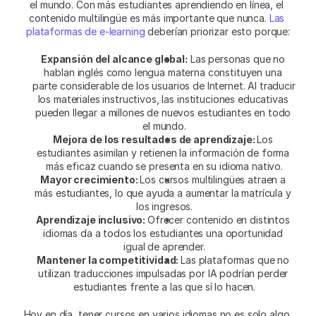
el mundo. Con más estudiantes aprendiendo en línea, el 
contenido multilingüe es más importante que nunca. 
Las 
plataformas de e-learning
 deberían priorizar esto porque:
Expansión del alcance global:
 Las personas que no 
hablan inglés como lengua materna constituyen una 
parte considerable de los usuarios de Internet. Al traducir 
los materiales instructivos, las instituciones educativas 
pueden llegar a millones de nuevos estudiantes en todo 
el mundo.
Mejora de los resultados de aprendizaje: 
Los 
estudiantes asimilan y retienen la información de forma 
más eficaz cuando se presenta en su idioma nativo.
Mayor crecimiento: 
Los cursos multilingües atraen a 
más estudiantes, lo que ayuda a aumentar la matrícula y 
los ingresos.
Aprendizaje inclusivo: 
Ofrecer contenido en distintos 
idiomas da a todos los estudiantes una oportunidad 
igual de aprender.
Mantener la competitividad: 
Las plataformas que no 
utilizan traducciones impulsadas por IA podrían perder 
estudiantes frente a las que sí lo hacen.
Hoy en día, tener cursos en varios idiomas no es solo algo 