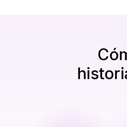
Cóm
histor
Sube o selecciona tus 