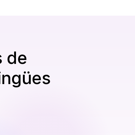
 de 
ingües 
Vista previa y Exportar