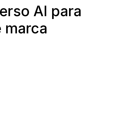
rso AI para 
e marca