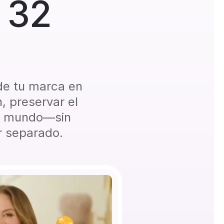
32 
 de tu marca en 
, preservar el 
el mundo—sin 
r separado.