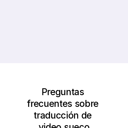
0%
0+
Crecimiento 
Idiomas compatibles
Promedio de 
Suscriptores
Preguntas 
frecuentes sobre 
traducción de 
video sueco