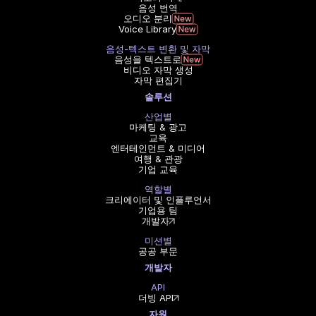
음성 번역
오디오 분리
Voice Library
음성-텍스트 변환 및 자막
음성을 텍스트로
비디오 자막 생성
자막 편집기
솔루션
산업별
마케팅 & 광고
교육
엔터테인먼트 & 미디어
여행 & 관광
기업 교육
역할별
크리에이터 및 인플루언서
기업용 팀
개발자
미션별
공공 부문
개발자
API
더빙 API
자원