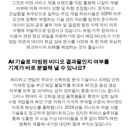
그것은 어떤 서비스 제품 브랜드를 직접 활용해 나갈지 개별 
여부에 의해 저마다 상향 및 하향 조정됩니다. 정직하고 
건실함을 최우선으로 일하는 주요 개발 허브사들은 GDPR 의무 
요건에 정확히 부합하는 기술 관리 처리를 엄격히 준수하며 
데이터 임의 공유 불허 약속 및 깔끔한 원천 삭제 처리 의무 
수행에 자발적으로 앞장서고 있습니다. 유럽 거주 창작자나 
사용자 관련 영상 파일을 의뢰하기에 앞서 해당 테넌트가 가진 
방침 약관과 데이터 취급 상세 문서를 사전에 꼭 한 차례 유심히 
체크하시어 피해를 예방하는 것이 좋습니다.
AI 기술로 더빙된 비디오 결과물인지 여부를 
기계가 바로 분별해 낼 수 있나요?
예리하고 면밀란 주파수 스펙트럼 분석 기술이나 프레임 단위 
미세한 입술 부근 쉐입 불일치를 토대로 AI 인공 음성 생성 
여부를 유추 및 파악하는 감지 장치들이 종종 쓰이기는 합니다. 
그러나 현대의 극 고화질 생성 플랫폼들은 휴먼이 입힌 실제 
수동 작업물과 육안 구분 자체가 지극히 무색할 수준의 하이엔드 
아웃풋 해상도를 출력합니다. 2026년을 지나오며 적발 식별 
기술들도 정교하게 업데이트되고는 있지만 뛰어난 솔루션을 
통해 도출된 극 사실 가상 데이터들을 오류 없이 100% 매번 
명확히 색출해 내기란 대단히 힘에 부치는 일입니다.