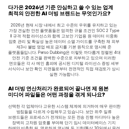
다가온 2026년 기준 안심하고 쓸 수 있는 업계 
최적의 안전한 AI 더빙 브랜드는 무엇인가요?
2026년 현재 시장 내에서 최고 수준의 우위를 유지하고 있는 
가장 견실한 안전 플랫폼들은 엄격한 규율 조건인 SOC 2 Type 
II 규격 적합 라이선스와 함께 고보안 기업용 원 데이터 이중화 
암호 관리 및 확실성 높은 데이터 소멸 가이드를 구축한 채 외부 
제3사 불법 영업 배포 금지를 기본 원칙으로 명시해 준 
플랫폼들입니다. Perso Dubbing은 이렇듯 까다롭게 정렬된 4대 
안전 기준 조건을 완벽한 수준으로 자부하고 있으며 이러한 
면모들은 각 사 메인 홈피에 공시된 디지털 라이선스 증빙 세부 
서식이나 보안 확인 지면들로부터 전면적인 직접 재검토가 상시 
실현 가능합니다.
AI 더빙 연산처리가 완료되어 끝나면 제 원본 
미디어 파일들은 어떤 과정을 겪게 되나요?
선택한 각 업체마다 고유한 시스템 체계에 의거하여 매우 판이한 
방침들을 다르게 수립해두고 있습니다. 보안 위주 일류 
브랜드들은 프로세스가 전개되는 모든 전송 진행 마디마다 높은 
장벽의 고차원 암호를 부여해 단기 임시 데이터베이스 기지 
하에만 비축한 뒤, 명료하게 명시해 둔 기한(통상 30일에서 무려 