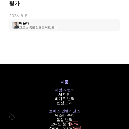
평가
2026. 8. 5.
배운태
그로스 총괄 & 프로덕트 오너
제품
더빙 & 번역
AI 더빙
비디오 번역
립싱크 AI
보이스 인텔리전스
목소리 복제
음성 번역
오디오 분리
Voice Library