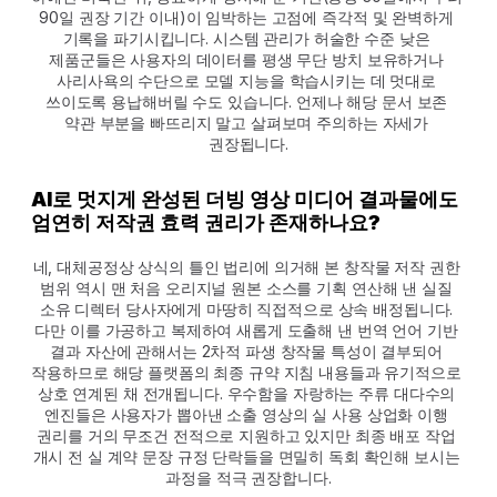
90일 권장 기간 이내)이 임박하는 고점에 즉각적 및 완벽하게 
기록을 파기시킵니다. 시스템 관리가 허술한 수준 낮은 
제품군들은 사용자의 데이터를 평생 무단 방치 보유하거나 
사리사욕의 수단으로 모델 지능을 학습시키는 데 멋대로 
쓰이도록 용납해버릴 수도 있습니다. 언제나 해당 문서 보존 
약관 부분을 빠뜨리지 말고 살펴보며 주의하는 자세가 
권장됩니다.
AI로 멋지게 완성된 더빙 영상 미디어 결과물에도 
엄연히 저작권 효력 권리가 존재하나요?
네, 대체공정상 상식의 틀인 법리에 의거해 본 창작물 저작 권한 
범위 역시 맨 처음 오리지널 원본 소스를 기획 연산해 낸 실질 
소유 디렉터 당사자에게 마땅히 직접적으로 상속 배정됩니다. 
다만 이를 가공하고 복제하여 새롭게 도출해 낸 번역 언어 기반 
결과 자산에 관해서는 2차적 파생 창작물 특성이 결부되어 
작용하므로 해당 플랫폼의 최종 규약 지침 내용들과 유기적으로 
상호 연계된 채 전개됩니다. 우수함을 자랑하는 주류 대다수의 
엔진들은 사용자가 뽑아낸 소출 영상의 실 사용 상업화 이행 
권리를 거의 무조건 전적으로 지원하고 있지만 최종 배포 작업 
개시 전 실 계약 문장 규정 단락들을 면밀히 독회 확인해 보시는 
과정을 적극 권장합니다.