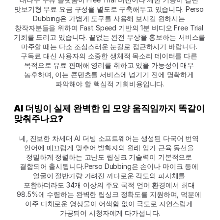
맛보기형 무료 요금 구성을 별도로 구축해두고 있습니다. Perso 
Dubbing은 가볍게 도구를 사용해 보시길 원하시는 
창작자분들을 위하여 Fast Speed 기반의 1분 비디오 Free Trial 
기회를 드리고 있습니다. 끝없는 완전 무상을 홍보하는 서비스를 
마주할 때는 다소 조심스러운 눈길로 접근하시기 바랍니다. 
구독료 대신 사용자의 소중한 생체적 목소리 데이터를 다른 
목적으로 유료 판매해 영리를 취하고 있을 가능성이 매우 
농후하며, 이는 콘텐츠를 서비스에 넘기기 전에 명확하게 
파악해야 할 핵심적 기회비용입니다.
AI 더빙이 실제 완벽한 입 모양 움직임까지 똑같이 
맞춰주나요?
네, 진보한 차세대 AI 더빙 소프트웨어는 생성된 다국어 번역 
언어에 매끄럽게 맞추어 발화자의 원래 입가 근육 동선을 
정밀하게 정렬하는 고난도 립싱크 기술력이 기본적으로 
결합되어 출시됩니다.Perso Dubbing은 손이나 마이크 등에 
얼굴이 절반가량 가려진 까다로운 각도의 피사체를 
포함하더라도 34개 이상의 주요 국적 언어 환경에서 최대 
98.5%에 수렴하는 완벽한 립싱크 정확도를 지원하며, 덕분에 
아주 다채로운 영상물이 어색함 없이 극도로 자연스럽게 
가공되어 시청자에게 다가섭니다.