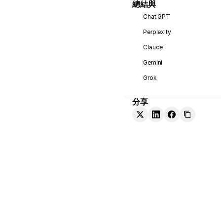
總結與
Chat GPT
Perplexity
Claude
Gemini
Grok
分享