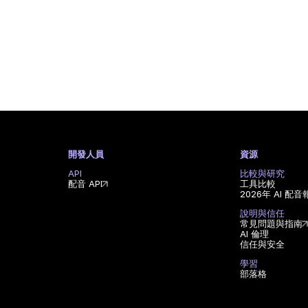
開發人員
資源
API
比較與研究
配音 API
工具比較
2026年 AI 配音
說明與信任
常見問題與指南
AI 倫理
信任與安全
學習
部落格