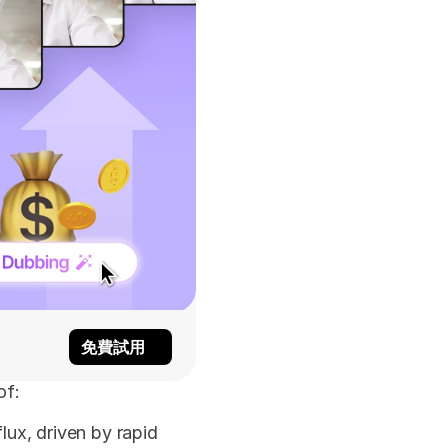
免費試用
of: 
lux, driven by rapid 