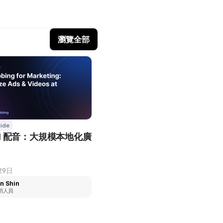
瀏覽全部
ide
AI 配音：大規模本地化廣
29日
n Shin
銷人員