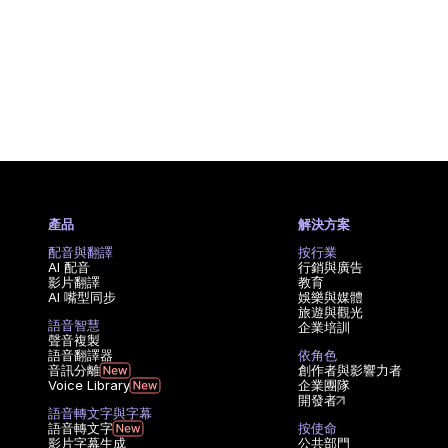
產品
解決方案
配音與翻譯
按行業
AI 配音
行銷與廣告
影片翻譯
教育
AI 嘴型同步
娛樂與媒體
旅遊與觀光
語音智慧
企業培訓
聲音複製
語音翻譯器
依角色
音訊分離
創作者與影響力者
Voice Library
企業團隊
開發者
語音轉文字與字幕
語音轉文字
按使命
影片字幕生成
公共部門