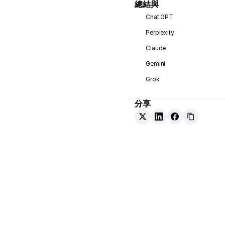
總結與
Chat GPT
Perplexity
Claude
Gemini
Grok
分享