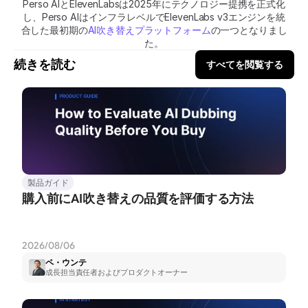
Perso AIとElevenLabsは2025年にテクノロジー提携を正式化
し、Perso AIはインフラレベルでElevenLabs v3エンジンを統
合した最初期の
AI吹き替えプラットフォーム
の一つとなりまし
た。
続きを読む
すべてを閲覧する
製品ガイド
購入前にAI吹き替えの品質を評価する方法
2026/08/06
ペ・ウンテ
成長担当責任者およびプロダクトオーナー