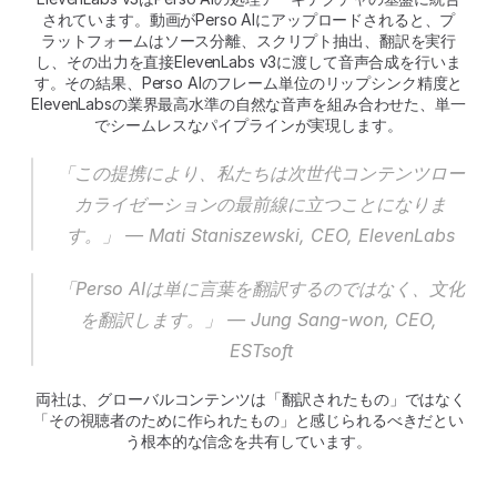
されています。動画がPerso AIにアップロードされると、プ
ラットフォームはソース分離、スクリプト抽出、翻訳を実行
し、その出力を直接ElevenLabs v3に渡して音声合成を行いま
す。その結果、Perso AIのフレーム単位のリップシンク精度と
ElevenLabsの業界最高水準の自然な音声を組み合わせた、単一
でシームレスなパイプラインが実現します。
「この提携により、私たちは次世代コンテンツロー
カライゼーションの最前線に立つことになりま
す。」 — Mati Staniszewski, CEO, ElevenLabs
「Perso AIは単に言葉を翻訳するのではなく、文化
を翻訳します。」 — Jung Sang-won, CEO, 
ESTsoft
 両社は、グローバルコンテンツは「翻訳されたもの」ではなく
「その視聴者のために作られたもの」と感じられるべきだとい
う根本的な信念を共有しています。