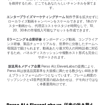
を維持するため、どこでもあなたらしいチャンネルを保てま
す。
エンタープライズマーケティングチーム
 制作予算を拡大せずに
ローカライズ動画キャンペーンをスケールできます。1本のマ
スター動画から、代理店コストやスタジオ時間なしで、10、
20、30本の市場投入可能なアセットを作成できます。
Eラーニング＆企業研修
 オンボーディング動画、コンプライア
ンス研修、製品チュートリアルを、世界中に分散したチームへ
母国語で届けられます。動画あたり最大10人の同時話者に対応
するため、パネルディスカッションや複数ホスト形式も完全に
サポートされます。
放送局＆メディア企業
 Perso AIとElevenLabsの提携により、
Perso AIは放送品質基準を大規模に満たせる数少ないAI吹き替
えプラットフォームの一つとなっています。フレーム精度の
リップシンクとv3音声忠実度の組み合わせは、デモ向けではな
く本番運用向けです。
Perso AI + ElevenLabs vs. 従来の吹き替え