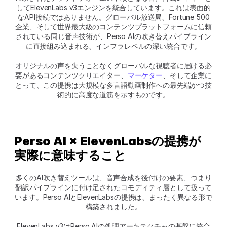
してElevenLabs v3エンジンを統合しています。これは表面的
なAPI接続ではありません。グローバル放送局、Fortune 500
企業、そして世界最大級のコンテンツプラットフォームに信頼
されている同じ音声技術が、Perso AIの吹き替えパイプライン
に直接組み込まれる、インフラレベルの深い統合です。
オリジナルの声を失うことなくグローバルな視聴者に届ける必
要があるコンテンツクリエイター、
マーケター
、そして企業に
とって、この提携は大規模な多言語動画制作への最先端かつ技
術的に高度な道筋を示すものです。
Perso AI × ElevenLabsの提携が
実際に意味すること
多くのAI吹き替えツールは、音声合成を後付けの要素、つまり
翻訳パイプラインに付け足されたコモディティ層として扱って
います。Perso AIとElevenLabsの提携は、まったく異なる形で
構築されました。
ElevenLabs v3はPerso AIの処理アーキテクチャの基盤に統合