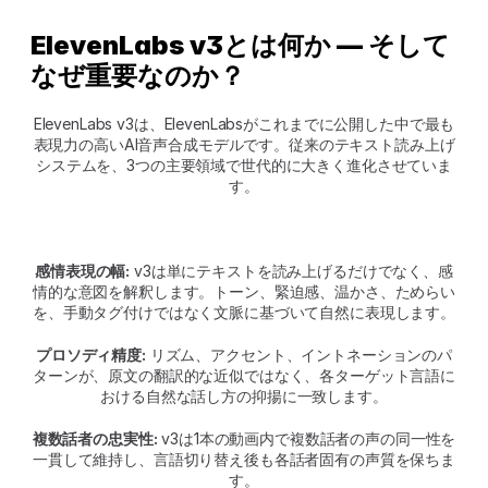
ElevenLabs v3とは何か — そして
なぜ重要なのか？
ElevenLabs v3は、ElevenLabsがこれまでに公開した中で最も
表現力の高いAI音声合成モデルです。従来のテキスト読み上げ
システムを、3つの主要領域で世代的に大きく進化させていま
す。
感情表現の幅:
 v3は単にテキストを読み上げるだけでなく、感
情的な意図を解釈します。トーン、緊迫感、温かさ、ためらい
を、手動タグ付けではなく文脈に基づいて自然に表現します。
プロソディ精度:
 リズム、アクセント、イントネーションのパ
ターンが、原文の翻訳的な近似ではなく、各ターゲット言語に
おける自然な話し方の抑揚に一致します。
複数話者の忠実性:
 v3は1本の動画内で複数話者の声の同一性を
一貫して維持し、言語切り替え後も各話者固有の声質を保ちま
す。