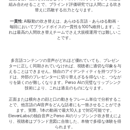
組み合わせることで、ブラインド評価研究では人間による吹き
替えに匹敵する出力となります。
一貫性
: AI駆動の吹き替えは、あらゆる言語・あらゆる動画・
毎回においてブランドボイスの一貫性を100%維持します。こ
れは最高の人間吹き替えチームでさえ大規模運用では難しいこ
とです。
多言語コンテンツの音声がどれほど優れていても、プレゼン
ターに正しく同期されていなければ、視聴者に適切な印象を与
えることはできません。独自のアイデンティティを持つブラン
ドは、外部のプレゼンターに切り替えざるを得ないと、つなが
りを築くのが難しくなります。Perso AIの完璧なリップシンク
技術により、これは過去のものになります。
正面または横向きの顔と口の動きをフレーム単位で分析するこ
とで、他言語のAI音声をどんな話者にも一致させることができ
ます。実際、1本の動画で最大10人まで対応可能です。
ElevenLabsの独自音声とPerso AIのリップシンク吹き替えによ
り、視聴者はブランド意図に合致した、本物で多様な体験を得
られます。