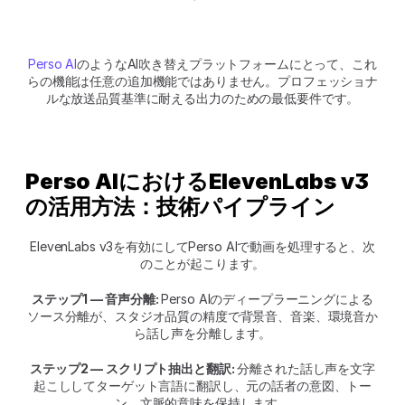
Perso AI
のようなAI吹き替えプラットフォームにとって、これ
らの機能は任意の追加機能ではありません。プロフェッショナ
ルな放送品質基準に耐える出力のための最低要件です。
Perso AIにおけるElevenLabs v3
の活用方法：技術パイプライン
ElevenLabs v3を有効にしてPerso AIで動画を処理すると、次
のことが起こります。
ステップ1 — 音声分離: 
Perso AIのディープラーニングによる
ソース分離が、スタジオ品質の精度で背景音、音楽、環境音か
ら話し声を分離します。
ステップ2 — スクリプト抽出と翻訳: 
分離された話し声を文字
起こししてターゲット言語に翻訳し、元の話者の意図、トー
ン、文脈的意味を保持します。