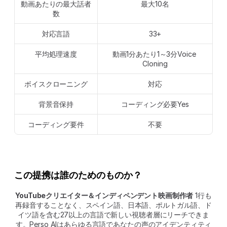
動画あたりの最大話者
最大10名
数
対応言語
33+
平均処理速度
動画1分あたり1～3分Voice 
Cloning
ボイスクローニング
対応
背景音保持
コーディング必要Yes
コーディング要件
不要
この提携は誰のためのものか？
YouTubeクリエイター＆インディペンデント映画制作者
 1行も
再録音することなく、スペイン語、日本語、ポルトガル語、ド
イツ語を含む27以上の言語で新しい視聴者層にリーチできま
す。Perso AIはあらゆる言語であなたの声のアイデンティティ