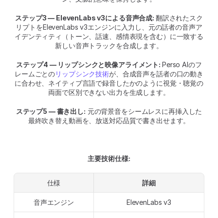
ステップ3 — ElevenLabs v3による音声合成: 
翻訳されたスク
リプトをElevenLabs v3エンジンに入力し、元の話者の音声ア
イデンティティ（トーン、話速、感情表現を含む）に一致する
新しい音声トラックを合成します。
ステップ4 — リップシンクと映像アライメント: 
Perso AIのフ
レームごとの
リップシンク技術
が、合成音声を話者の口の動き
に合わせ、ネイティブ言語で録音したかのように視覚・聴覚の
両面で区別できない出力を生成します。
ステップ5 — 書き出し:
 元の背景音をシームレスに再挿入した
最終吹き替え動画を、放送対応品質で書き出せます。
主要技術仕様:
仕様
詳細
音声エンジン
ElevenLabs v3