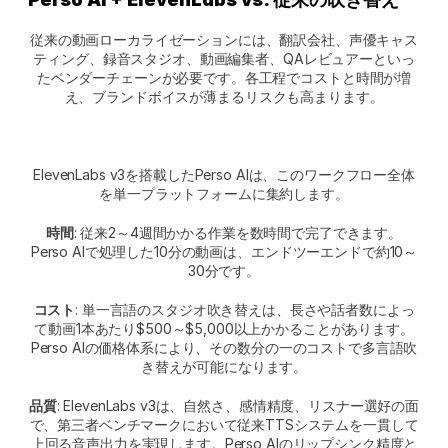
従来の動画ローカライゼーションには、翻訳会社、声優キャス
ティング、録音スタジオ、動画編集者、QAレビュアーといっ
たベンダーチェーンが必要です。各工程でコストと時間が増
え、ブランドボイスが薄まるリスクも高まります。
ElevenLabs v3を搭載したPerso AIは、このワークフロー全体
を単一プラットフォームに集約します。
時間
: 従来2～4週間かかる作業を数時間で完了できます。
Perso AIで処理した10分の動画は、エンドツーエンドで約10～
30分です。
コスト
: 単一言語のスタジオ吹き替えは、長さや話者数によっ
て動画1本あたり$500～$5,000以上かかることがあります。
Perso AIの価格体系により、その数分の一のコストで多言語吹
き替えが可能になります。
品質
: ElevenLabs v3は、自然さ、感情精度、リスナー選好の面
で、第三者ベンチマークにおいて従来TTSシステムを一貫して
上回る音声出力を実現します。Perso AIのリップシンク精度と