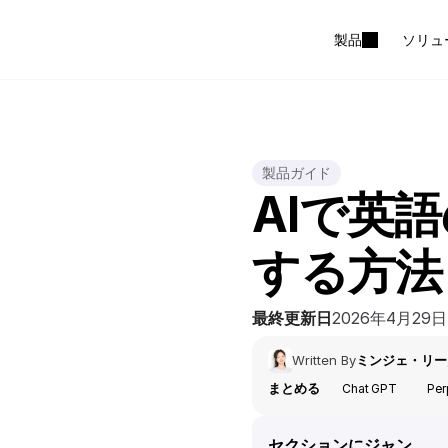
製品
ソリュ
製品ガイド
AIで英
する方法
最終更新日
2026年4月29日
Written By
ミンジェ・リー
まとめる
Chat GPT
Per
セクションにジャン