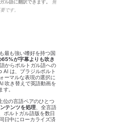
ルトガル語に翻訳できます。
 無
不要です。
も最も強い嗜好を持つ国
65%が字幕よりも吹き
ため、英語からポルトガル語への
 AI は、ブラジルポルト
ォーマルな表現の選択に
I 吹き替えで英語動画を
ます。
最上位の言語ペアのひとつ
のコンテンツを処理
、全言語
り、ポルトガル語版を数日
同日中にローカライズ済
。