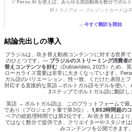
💡 
Perso AI を使えば、あらゆる英語動画を数分でポ
料トライアル — クレジットカードは
→ 今すぐ翻訳を開始
結論先出しの導入
ブラジルは、吹き替え動画コンテンツに対する世界で
のひとつです。— 
ブラジルのストリーミング消費者の
替えコンテンツを好む
（Dublavideo, 2025）
ローカライズ需要は非常に大きくなっています。Perso
ガル語のバリエーション、性一致、くだけた表現とフ
対応する直接的な英語→ポルトガル語モデルを使い、A
3ステップでポルトガル語に翻訳し
英語 → ポルトガル語は、このプラットフォームで
であり（プロジェクト量で第3位）、
1,852時間超
ペアの総処理時間では第2位です。AI 吹き替えによ
ではなく数分で提供でき、クリエイターやスタジオは
みコンテンツを公開できます