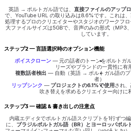
英語 → ポルトガル語では、
直接ファイルのアップロ
で、YouTube URL の取り込みは8.6%です。こ
処理するプロのクリエイターやスタジオのワークフロ
大ファイルサイズは5GBで、音声のみの形式（MP3、
しています。
ステップ2 — 言語選択時のオプション機能
ボイスクローン
 — 元の話者のトーンをポルトガ
リーズやブランドの一貫性に有
複数話者検出
 — 自動（英語 → ポルトガル語のプ
者）
リップシンク
— 
プロジェクトの6.1%で使用
され、
吹き替えを求めるクリエイター向けに
ステップ3 — 確認 & 書き出しの注意点
内蔵エディタでポルトガル語スクリプトを1行ずつ
に、
ブラジルポルトガル語（BR）とヨーロッパポルト
フォーマル/インフォーマルな言い回し（você と t