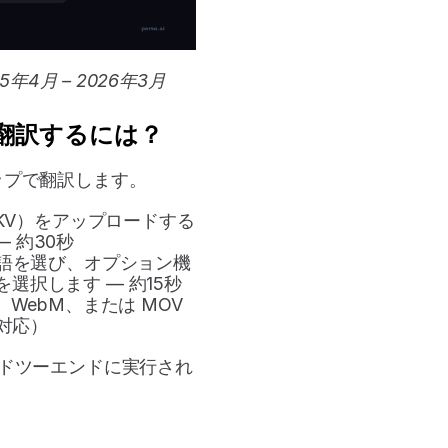
年4月 – 2026年3月
に翻訳するには？
テップで翻訳します。
MKV）をアップロードする
— 約30秒
ル語を選び、オプション機
択します — 約15秒
WebM、または MOV 
も対応）
ドツーエンドに実行され