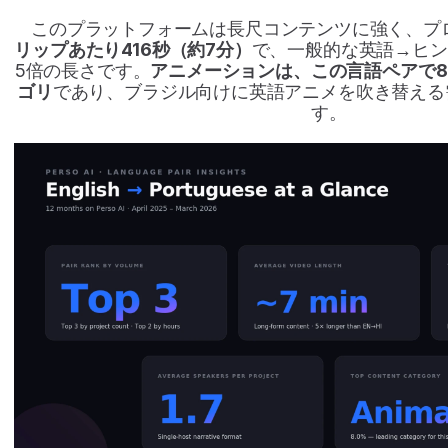
このプラットフォームは長尺コンテンツに強く、プ
リップあたり416秒（約7分）
で、一般的な英語→ヒン
5倍の長さです。
アニメーションは、この言語ペアで8
ゴリ
であり、ブラジル向けに英語アニメを吹き替える
す。