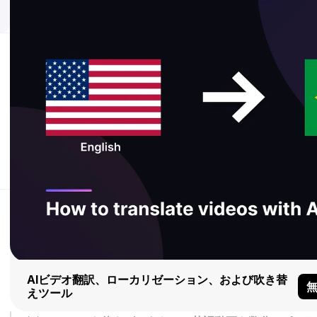
AIビデオ翻訳、ローカリゼーション、および吹き替
えツール