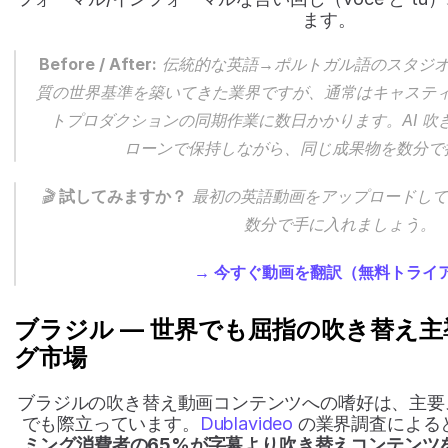
ます。
Before / After:
 伝統的な英語→ポルトガル語のスタジ
質の世界基準を築いてきた業界ですが、通常はキャステ
トプロダクションの同期作業に数日かかります。AI 吹
ローンで保持しながら、同じ成果物を数分で
🎬 
試してみますか？
 最初の英語動画をアップロードし
数分で手に入れましょう。
→ 今すぐ動画を翻訳（無料トライ
ブラジル — 世界でも屈指の吹き替え
グ市場
ブラジルの吹き替え動画コンテンツへの嗜好は、主要
でも際立っています。
Dublavideo
 の業界調査による
ミング消費者の65%が字幕より吹き替えコンテンツ