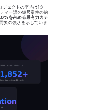
ロジェクトの平均は
1ク
ディー語の短尺案件の約
.0%を占める最有力カテ
需要の強さを示していま